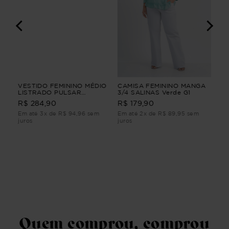
VESTIDO FEMININO MÉDIO
CAMISA FEMININO MANGA
VE
ÇA
LISTRADO PULSAR
3/4 SALINAS Verde G1
JEA
G3
Vermelho G3
R$ 
R$ 284,90
R$ 179,90
Em até 3x de R$ 94,96 sem
Em até 2x de R$ 89,95 sem
Em 
juros
juros
juro
Quem comprou, comprou