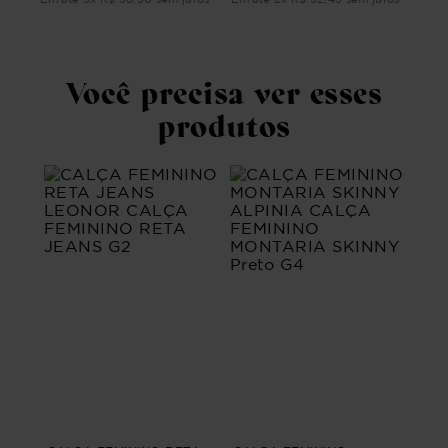
ros
Em 
Você precisa ver esses
produtos