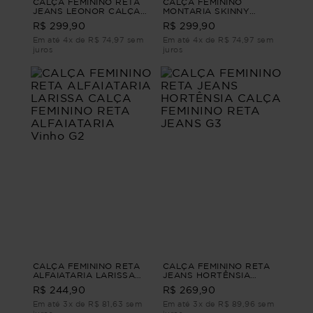
CALÇA FEMININO RETA
CALÇA FEMININO
JEANS LEONOR CALÇA
MONTARIA SKINNY
FEMININO RETA JEANS
ALPINIA CALÇA
R$ 299,90
R$ 299,90
G2
FEMININO MONTARIA
SKINNY Preto G4
Em até 4x de R$ 74,97 sem
Em até 4x de R$ 74,97 sem
juros
juros
CALÇA FEMININO RETA
CALÇA FEMININO RETA
ALFAIATARIA LARISSA
JEANS HORTÊNSIA
CALÇA FEMININO RETA
CALÇA FEMININO RETA
R$ 244,90
R$ 269,90
ALFAIATARIA Vinho G2
JEANS G3
Em até 3x de R$ 81,63 sem
Em até 3x de R$ 89,96 sem