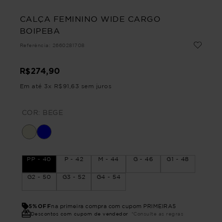
CALÇA FEMININO WIDE CARGO
BOIPEBA
Referência
:
2660281708
R$
274
,
90
Em até
3
x
R$
91
,
63
sem juros
COR:
BEGE
PP - 40
P - 42
M - 44
G - 46
G1 - 48
G2 - 50
G3 - 52
G4 - 54
5%OFF
na primeira compra com cupom PRIMEIRA5
Descontos com cupom de vendedor
*Consulte as regras