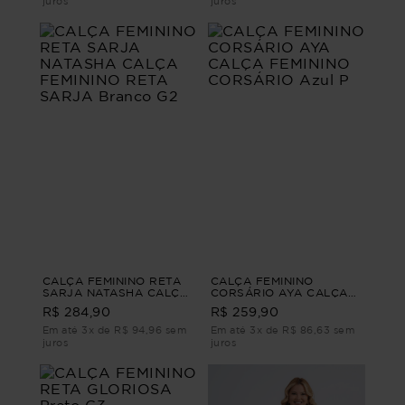
juros
juros
CALÇA FEMININO RETA
CALÇA FEMININO
SARJA NATASHA CALÇA
CORSÁRIO AYA CALÇA
FEMININO RETA SARJA
FEMININO CORSÁRIO
R$ 284,90
R$ 259,90
Branco G2
Azul P
Em até 3x de R$ 94,96 sem
Em até 3x de R$ 86,63 sem
juros
juros