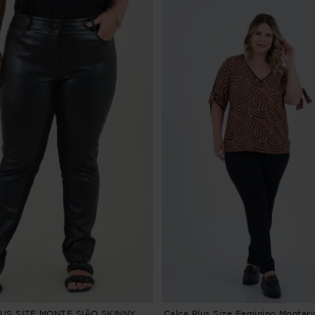
US SIZE MONTE SIÃO SKINNY
Calça Plus Size Feminino Montari