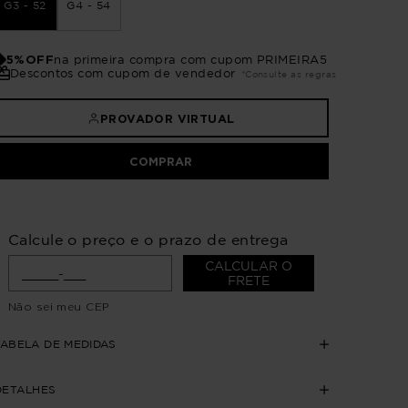
G3 - 52
G4 - 54
5%OFF
na primeira compra com cupom PRIMEIRA5
Descontos com cupom de vendedor
*Consulte as regras
PROVADOR VIRTUAL
COMPRAR
Calcule o preço e o prazo de entrega
CALCULAR O
FRETE
Não sei meu CEP
TABELA DE MEDIDAS
DETALHES