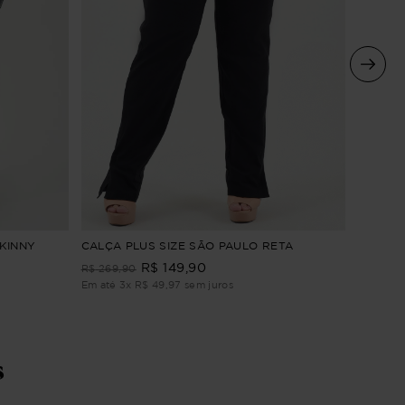
SKINNY
CALÇA 
CALÇA PLUS SIZE SÃO PAULO RETA
CIGARR
R$
149
,
90
R$
269
,
90
R$
259
,
Em até
3
x
R$
49
,
97
sem juros
Em até
2
s