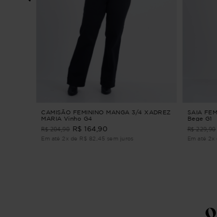
NINO
e M
CAMISÃO FEMININO MANGA 3/4 XADREZ
SAIA FE
MARIA Vinho G4
Bege G1
R$ 204,90
R$ 229,90
R$ 164,90
Em até 2x de R$ 82,45 sem juros
Em até 2x 
Q