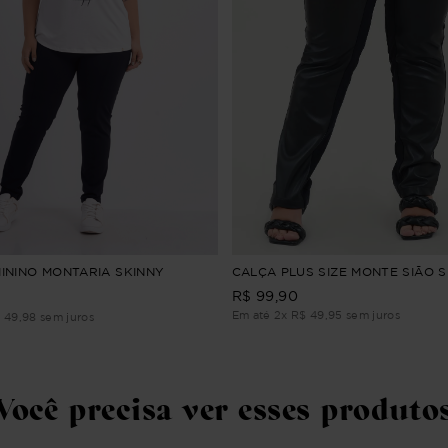
CALÇA PLUS SIZE MONTE SIÃO 
ININO MONTARIA SKINNY
R$
99
,
90
0
Em até
2
x
R$
49
,
95
sem juros
$
49
,
98
sem juros
Você precisa ver esses produto