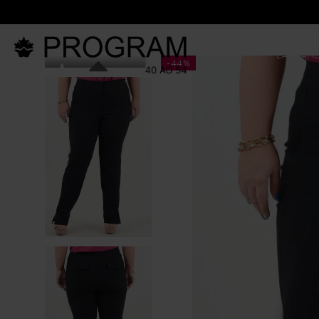
LANÇAM
-
44%