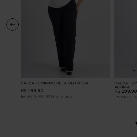
RETO
CALÇA FEMININO RETA GLORIOSA
CALÇA FEM
ALPINIA
R$
299
,
90
R$
299
,
9
Em até
6
x
R$
49
,
98
sem juros
Em até
6
x
R