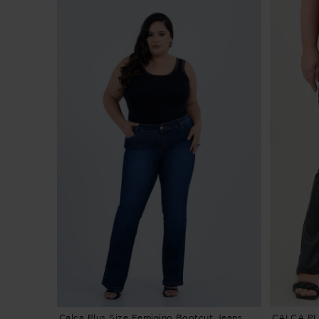
Calça Plus Size Feminino Bootcut Jeans
CALÇA PL