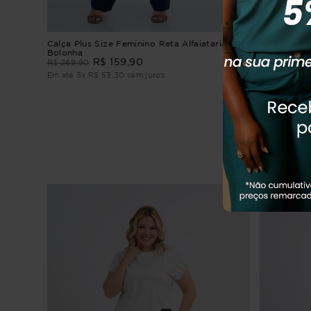
Calça Plus Size Feminino Reta Alfaiataria
CALÇA SLI
Bolonha
R$
159
,
90
R$
249
,
90
R$
269
,
90
Em até
1
x
R$
Em até
3
x
R$
53
,
30
sem juros