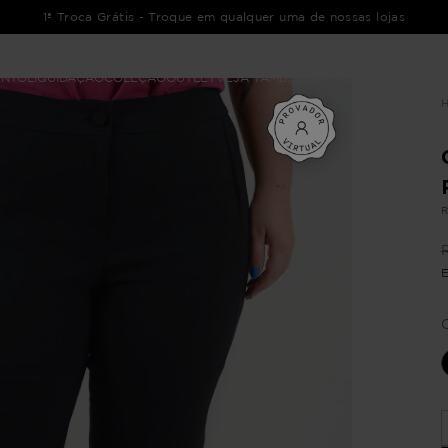
1ª Troca Grátis - Troque em qualquer uma de nossas lojas
ENTO
LIQUIDAÇÃO
COLEÇÃO
OUTLET
VEJA TAMBÉM
CATÁLOGOS
R