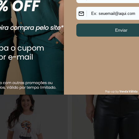
M PLUS SIZE GANCHOS DE FORA
Calça Cropped Plus Size Albânia
R$
59
,
90
R$
119
,
90
R$
299
,
90
59
,
90
sem juros
Em até
2
x
R$
59
,
95
sem juros
Os mais vendidos