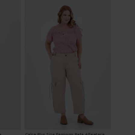
a
Calça Plus Size Feminino Reta Alfaiataria