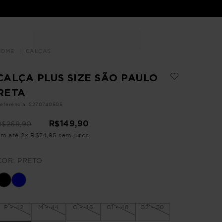
Buscar
LOJAS
CALÇAS
CALÇA PLUS SIZE SÃO PAULO
RETA
eferência
:
2270740505
R$
149
,
90
R$
269
,
90
Em até
2
x
R$
74
,
95
sem juros
COR:
PRETO
P - 42
M - 44
G - 46
G1 - 48
G2 - 50