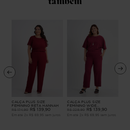
também
S
CAL
CALÇA PLUS SIZE
CALÇA PLUS SIZE
FEM
FEMININO RETA HANNAH
FEMININO WIDE
R$
139
,
90
ALFAIATARIA ACOLHER
R$
139
,
90
R$
R$
174
,
90
R$
229
,
90
ros
Em 
Em até
2
x
R$
69
,
95
sem juros
Em até
2
x
R$
69
,
95
sem juros