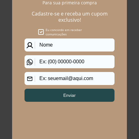
Você precisa ver esses
produtos
CALÇA CENOURA PLUS
Calça Reta Plus Size Ivete
SIZE PÔR-DO-SOL
Jeans