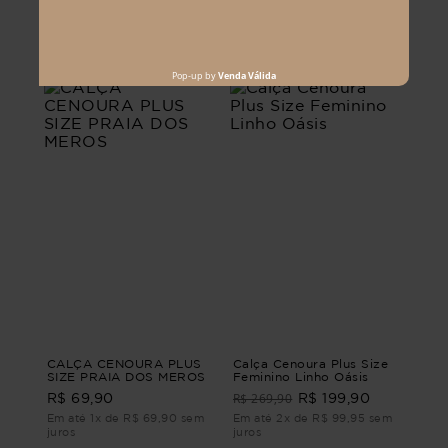
R$ 239,90
R$ 99,90
R$ 129,90
Em até 1x de R$ 99,90 sem
Em até 1x de R$ 129,90 sem
juros
juros
CALÇA CENOURA PLUS
Calça Cenoura Plus Size
SIZE PRAIA DOS MEROS
Feminino Linho Oásis
R$ 269,90
R$ 69,90
R$ 199,90
Em até 1x de R$ 69,90 sem
Em até 2x de R$ 99,95 sem
juros
juros