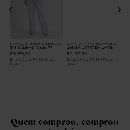
IO
CAMISA FEMININO MANGA
CAMISA FEMININO MANGA
VES
G1
3/4 SALINAS Verde PP
LONGA LISTRADA LIVRE
FEM
Bege G4
CLA
R$ 
R$ 179,90
R$ 179,90
Em até 2x de R$ 89,95 sem
Em até 2x de R$ 89,95 sem
Em 
juros
juros
juro
Quem comprou, comprou