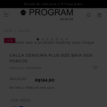
Em até 10x sem juros // 1ª Troca grátis
CALÇAS
-
57%
There was a problem loading your image
CALÇA CENOURA PLUS SIZE BAÍA DOS
PORCOS
Referência
:
2262530606
R$
379
,
90
R$
164
,
90
Em até
2
x
R$
82
,
45
sem juros
COR:
BEGE