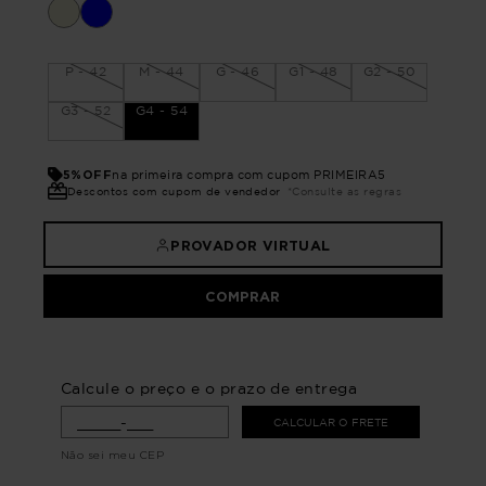
P - 42
M - 44
G - 46
G1 - 48
G2 - 50
G3 - 52
G4 - 54
5%OFF
na primeira compra com cupom PRIMEIRA5
Descontos com cupom de vendedor
*Consulte as regras
PROVADOR VIRTUAL
COMPRAR
Calcule o preço e o prazo de entrega
CALCULAR O FRETE
Não sei meu CEP