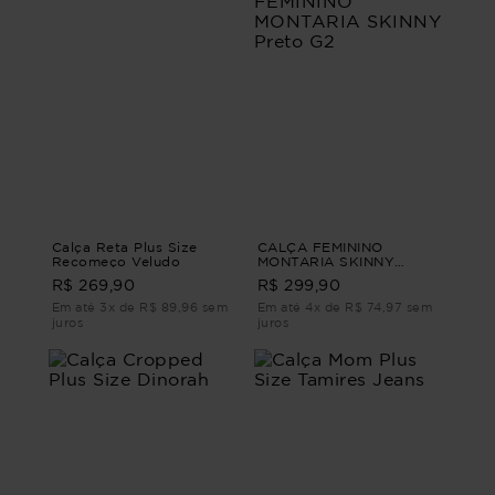
Calça Reta Plus Size
CALÇA FEMININO
Recomeço Veludo
MONTARIA SKINNY
ALPINIA CALÇA
R$ 269,90
R$ 299,90
FEMININO MONTARIA
SKINNY Preto G2
Em até 3x de R$ 89,96 sem
Em até 4x de R$ 74,97 sem
juros
juros