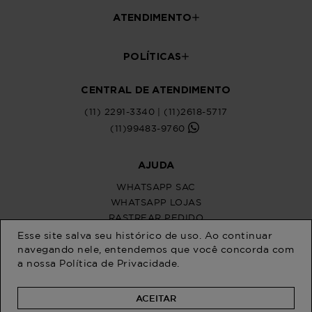
ATENDIMENTO
POLÍTICAS
CENTRAL DE ATENDIMENTO
(11) 2291-3340 | (11)2618-5717
(11)99483-9760
AJUDA
WHATSAPP SAC
WHATSAPP LOJAS
RASTREAR PEDIDO
SOLICITE SUA TROCA
Esse site salva seu histórico de uso. Ao continuar
PERGUNTAS FREQUENTES
navegando nele, entendemos que você concorda com
a nossa
Política de Privacidade
.
ACEITAR
Na Program Moda, a moda plus size