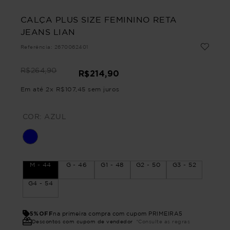
CALÇA PLUS SIZE FEMININO RETA
JEANS LIAN
Referência
:
2670062401
R$
264
,
90
R$
214
,
90
Em até
2
x
R$
107
,
45
sem juros
COR:
AZUL
M - 44
G - 46
G1 - 48
G2 - 50
G3 - 52
G4 - 54
5%OFF
na primeira compra com cupom PRIMEIRA5
Descontos com cupom de vendedor
*Consulte as regras