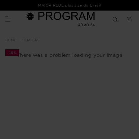
MAIOR REDE plus size do Brasil
CALÇAS
-
19%
There was a problem loading your image