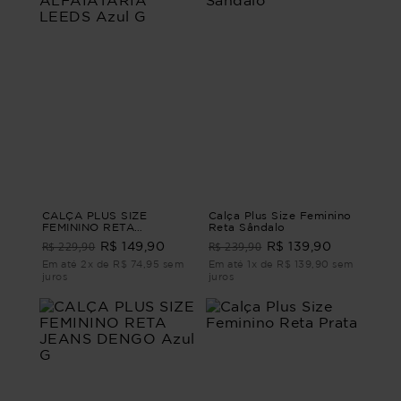
CALÇA PLUS SIZE
Calça Plus Size Feminino
FEMININO RETA
Reta Sândalo
ALFAIATARIA LEEDS Azul
R$ 229,90
R$ 239,90
R$ 149,90
R$ 139,90
G
Em até 2x de R$ 74,95 sem
Em até 1x de R$ 139,90 sem
juros
juros