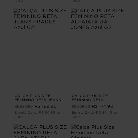
juros
juros
CALÇA PLUS SIZE
CALÇA PLUS SIZE
FEMININO RETA JEANS
FEMININO RETA
FRADES Azul G2
ALFAIATARIA JONES Azul
R$ 239,90
R$ 259,90
R$ 189,90
R$ 174,90
G2
Em até 2x de R$ 94,95 sem
Em até 2x de R$ 87,45 sem
juros
juros