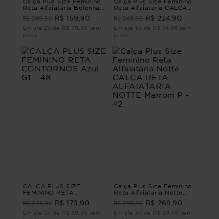
Calça Plus Size Feminino
Calça Plus Size Feminino
Reta Alfaiataria Bolonha
Reta Alfaiataria CALÇA
CALÇA RETA
RETA ALFAIATARIA
R$ 269,90
R$ 249,90
R$ 159,90
R$ 224,90
ALFAIATARIA BOLONHA
MILÃO Bege M - 44
Terroso G4 - 54
Em até 2x de R$ 79,95 sem
Em até 3x de R$ 74,96 sem
juros
juros
CALÇA PLUS SIZE
Calça Plus Size Feminino
FEMININO RETA
Reta Alfaiataria Notte
CONTORNOS Azul G1 - 48
CALÇA RETA
R$ 274,90
R$ 299,90
R$ 179,90
R$ 269,90
ALFAIATARIA NOTTE
Marrom P - 42
Em até 2x de R$ 89,95 sem
Em até 3x de R$ 89,96 sem