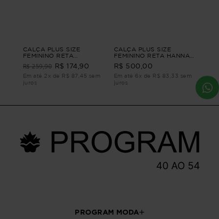
CALÇA PLUS SIZE
CALÇA PLUS SIZE
FEMININO RETA
FEMININO RETA HANNAH
ALFAIATARIA
Azul P - 42
R$ 259,90
R$ 174,90
R$ 500,00
CONFIANÇA Azul G1
Em até 2x de R$ 87,45 sem
Em até 6x de R$ 83,33 sem
juros
juros