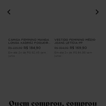
I
CAMISA FEMININO MANGA
VESTIDO FEMININO MÉDIO
CA
LONGA XADREZ FOGUEIRA
JEANS LETÍCIA PP
LO
CAMISA FEMININO MANGA
Ver
R$ 229,90
R$ 304,90
R$ 184,90
R$ 169,90
R$
LONGA XADREZ Azul G4
Em até 2x de R$ 92,45 sem
Em até 2x de R$ 84,95 sem
Em 
juros
juros
juro
Quem comprou, comprou