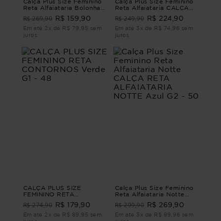
Calça Plus Size Feminino
Calça Plus Size Feminino
Reta Alfaiataria Bolonha
Reta Alfaiataria CALÇA
CALÇA RETA
RETA ALFAIATARIA
R$ 269,90
R$ 249,90
R$ 159,90
R$ 224,90
ALFAIATARIA BOLONHA
MILÃO Bege G4 - 54
Azul G2 - 50
Em até 2x de R$ 79,95 sem
Em até 3x de R$ 74,96 sem
juros
juros
CALÇA PLUS SIZE
Calça Plus Size Feminino
FEMININO RETA
Reta Alfaiataria Notte
CONTORNOS Verde G1 -
CALÇA RETA
R$ 274,90
R$ 299,90
R$ 179,90
R$ 269,90
48
ALFAIATARIA NOTTE Azul
G2 - 50
Em até 2x de R$ 89,95 sem
Em até 3x de R$ 89,96 sem