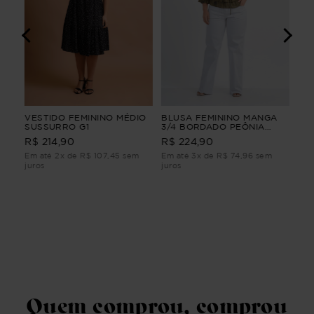
GA
VESTIDO FEMININO MÉDIO
BLUSA FEMININO MANGA
SAI
SUSSURRO G1
3/4 BORDADO PEÔNIA
Azu
BLUSA FEMININO MANGA
R$ 214,90
R$ 224,90
R$
3/4 BORDADO Verde G2
Em até 2x de R$ 107,45 sem
Em até 3x de R$ 74,96 sem
Em 
juros
juros
juro
Quem comprou, comprou