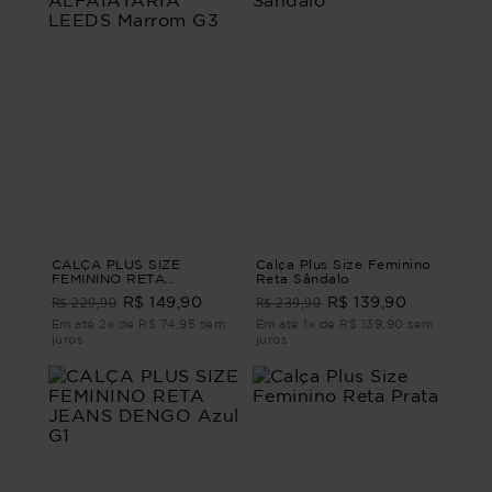
CALÇA PLUS SIZE
Calça Plus Size Feminino
FEMININO RETA
Reta Sândalo
ALFAIATARIA LEEDS
R$ 229,90
R$ 239,90
R$ 149,90
R$ 139,90
Marrom G3
Em até 2x de R$ 74,95 sem
Em até 1x de R$ 139,90 sem
juros
juros