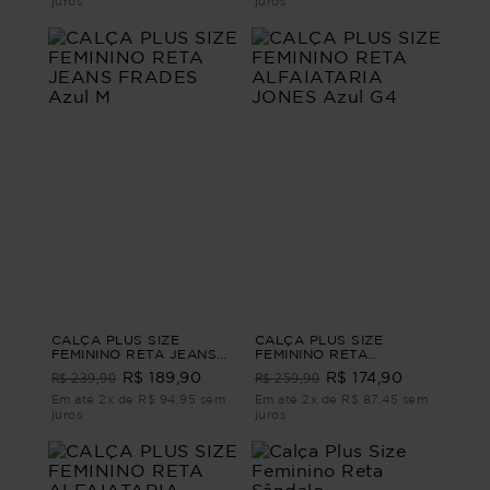
juros
juros
CALÇA PLUS SIZE
CALÇA PLUS SIZE
FEMININO RETA JEANS
FEMININO RETA
FRADES Azul M
ALFAIATARIA JONES Azul
R$ 239,90
R$ 259,90
R$ 189,90
R$ 174,90
G4
Em até 2x de R$ 94,95 sem
Em até 2x de R$ 87,45 sem
juros
juros