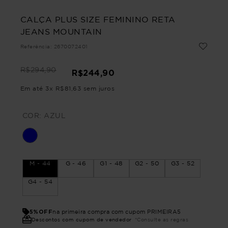
CALÇA PLUS SIZE FEMININO RETA
JEANS MOUNTAIN
Referência
:
2670072401
R$
294
,
90
R$
244
,
90
Em até
3
x
R$
81
,
63
sem juros
COR:
AZUL
M - 44
G - 46
G1 - 48
G2 - 50
G3 - 52
G4 - 54
5%OFF
na primeira compra com cupom PRIMEIRA5
Descontos com cupom de vendedor
*Consulte as regras