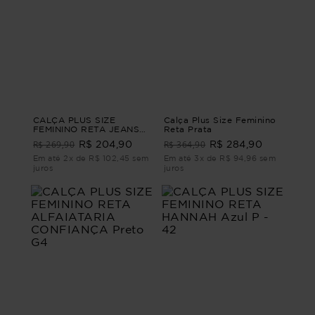
CALÇA PLUS SIZE
Calça Plus Size Feminino
FEMININO RETA JEANS
Reta Prata
DENGO Azul G1
R$ 269,90
R$ 364,90
R$ 204,90
R$ 284,90
Em até 2x de R$ 102,45 sem
Em até 3x de R$ 94,96 sem
juros
juros