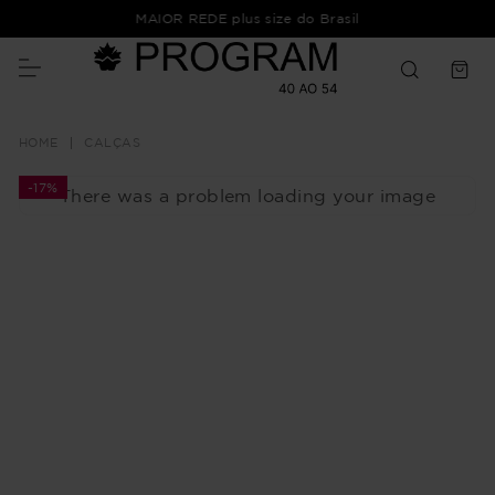
MAIOR REDE plus size do Brasil
CALÇAS
-
17%
There was a problem loading your image