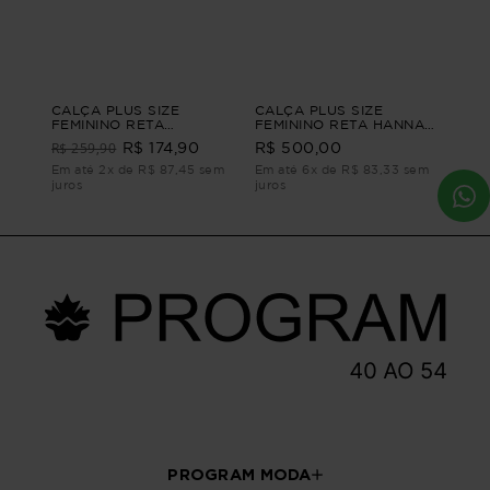
CALÇA PLUS SIZE
CALÇA PLUS SIZE
FEMININO RETA
FEMININO RETA HANNAH
ALFAIATARIA
Azul P - 42
R$ 259,90
R$ 174,90
R$ 500,00
CONFIANÇA Preto G4
Em até 2x de R$ 87,45 sem
Em até 6x de R$ 83,33 sem
juros
juros