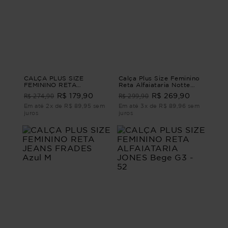
CALÇA PLUS SIZE
Calça Plus Size Feminino
FEMININO RETA
Reta Alfaiataria Notte
CONTORNOS Azul G2 -
CALÇA RETA
R$ 274,90
R$ 299,90
R$ 179,90
R$ 269,90
50
ALFAIATARIA NOTTE
Marrom G1 - 48
Em até 2x de R$ 89,95 sem
Em até 3x de R$ 89,96 sem
juros
juros