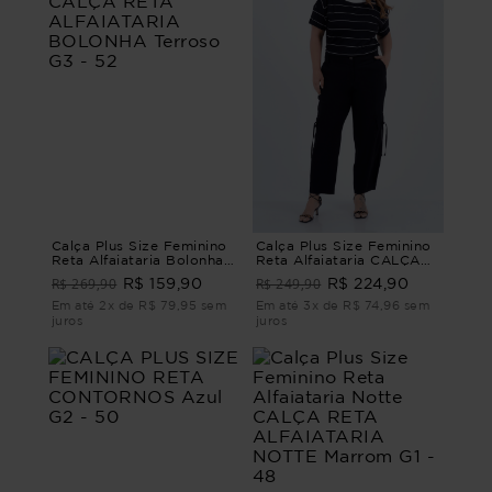
Calça Plus Size Feminino
Calça Plus Size Feminino
Reta Alfaiataria Bolonha
Reta Alfaiataria CALÇA
CALÇA RETA
RETA ALFAIATARIA
R$ 269,90
R$ 249,90
R$ 159,90
R$ 224,90
ALFAIATARIA BOLONHA
MILÃO Preto G4 - 54
Terroso G3 - 52
Em até 2x de R$ 79,95 sem
Em até 3x de R$ 74,96 sem
juros
juros