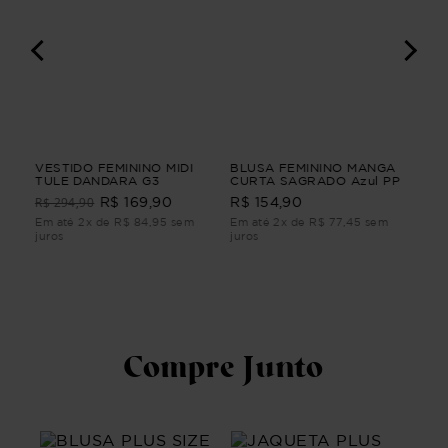
IO
VESTIDO FEMININO MIDI
BLUSA FEMININO MANGA
VE
TULE DANDARA G3
CURTA SAGRADO Azul PP
POÉ
R$ 294,90
R$ 169,90
R$ 154,90
R$
Em até 2x de R$ 84,95 sem
Em até 2x de R$ 77,45 sem
Em 
juros
juros
juro
Compre Junto