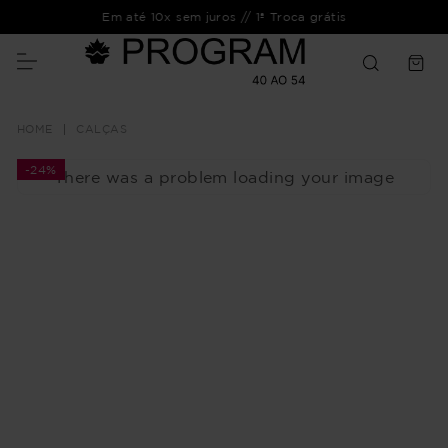
Em até 10x sem juros // 1ª Troca grátis
CALÇAS
-
24%
There was a problem loading your image