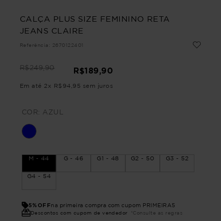
CALÇA PLUS SIZE FEMININO RETA
JEANS CLAIRE
Referência
:
2670122401
R$
249
,
90
R$
189
,
90
Em até
2
x
R$
94
,
95
sem juros
COR:
AZUL
M - 44
G - 46
G1 - 48
G2 - 50
G3 - 52
G4 - 54
5%OFF
na primeira compra com cupom PRIMEIRA5
Descontos com cupom de vendedor
*Consulte as regras