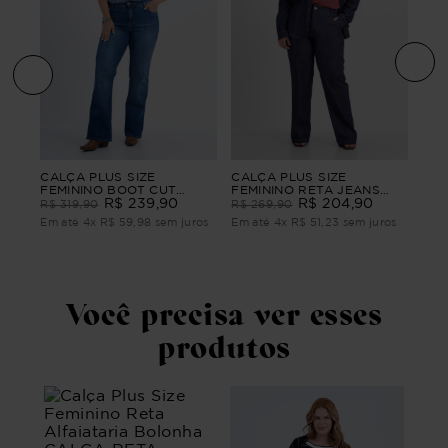
o
CAL
CALÇA PLUS SIZE
CALÇA PLUS SIZE
FEM
FEMININO BOOT CUT
FEMININO RETA JEANS
AT
JEANS CECÍLIA
R$
239
,
90
DENGO
R$
204
,
90
R$
R$
319
,
90
R$
269
,
90
os
Em 
Em até
4
x
R$
59
,
98
sem juros
Em até
4
x
R$
51
,
23
sem juros
Você precisa ver esses
produtos