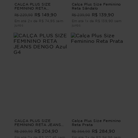
CALÇA PLUS SIZE
Calça Plus Size Feminino
FEMININO RETA
Reta Sândalo
ALFAIATARIA LEEDS Azul
R$ 229,90
R$ 239,90
R$ 149,90
R$ 139,90
G
Em até 2x de R$ 74,95 sem
Em até 1x de R$ 139,90 sem
juros
juros
CALÇA PLUS SIZE
Calça Plus Size Feminino
FEMININO RETA JEANS
Reta Prata
DENGO Azul G4
R$ 269,90
R$ 364,90
R$ 204,90
R$ 284,90
Em até 2x de R$ 102,45 sem
Em até 3x de R$ 94,96 sem