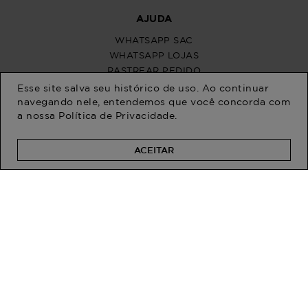
Esse site salva seu histórico de uso. Ao continuar
navegando nele, entendemos que você concorda com
a nossa
Política de Privacidade
.
ACEITAR
PROGRAM MODA
ATENDIMENTO
POLÍTICAS