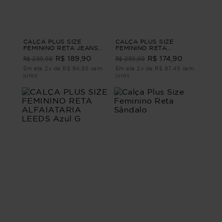
CALÇA PLUS SIZE
CALÇA PLUS SIZE
FEMININO RETA JEANS
FEMININO RETA
FRADES Azul M
ALFAIATARIA JONES
R$ 239,90
R$ 259,90
R$ 189,90
R$ 174,90
Bege G3 - 52
Em até 2x de R$ 94,95 sem
Em até 2x de R$ 87,45 sem
juros
juros