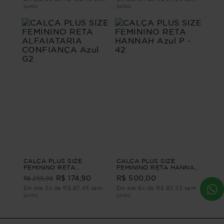
juros
juros
CALÇA PLUS SIZE
CALÇA PLUS SIZE
FEMININO RETA
FEMININO RETA HANNAH
ALFAIATARIA
Azul P - 42
R$ 259,90
R$ 174,90
R$ 500,00
CONFIANÇA Azul G2
Em até 2x de R$ 87,45 sem
Em até 6x de R$ 83,33 sem
juros
juros