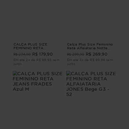
CALÇA PLUS SIZE
Calça Plus Size Feminino
FEMININO RETA
Reta Alfaiataria Notte
CONTORNOS Azul G2 -
CALÇA RETA
R$ 274,90
R$ 299,90
R$ 179,90
R$ 269,90
50
ALFAIATARIA NOTTE
Marrom G1 - 48
Em até 2x de R$ 89,95 sem
Em até 3x de R$ 89,96 sem
juros
juros