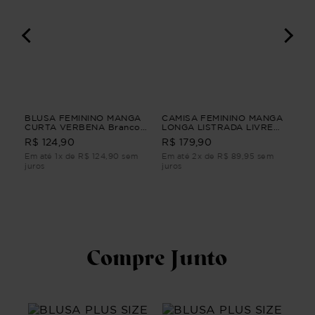
BLUSA FEMININO MANGA
CAMISA FEMININO MANGA
VES
O
CURTA VERBENA Branco
LONGA LISTRADA LIVRE
FEM
G2
Bege G4
CLA
R$ 
R$ 124,90
R$ 179,90
Em até 1x de R$ 124,90 sem
Em até 2x de R$ 89,95 sem
Em 
juros
juros
juro
Compre Junto