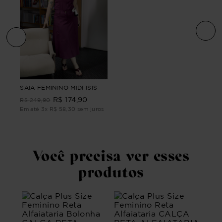
CAR
SAIA FEMININO MIDI ISIS
SIZ
R$
174
,
90
A
LON
R$
249
,
90
R$
Em até
3
x
R$
58
,
30
sem juros
ros
Em 
Você precisa ver esses
produtos