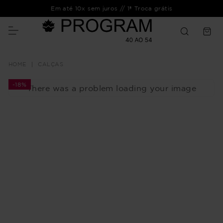
Em até 10x sem juros // 1ª Troca grátis
CALÇAS
-
18%
There was a problem loading your image