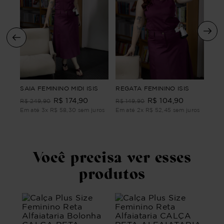
CAR
SAIA FEMININO MIDI ISIS
REGATA FEMININO ISIS
SIZ
R$
174
,
90
R$
104
,
90
A
LON
R$
249
,
90
R$
149
,
90
R$
Em até
3
x
R$
58
,
30
sem juros
Em até
2
x
R$
52
,
45
sem juros
ros
Em 
Você precisa ver esses
produtos