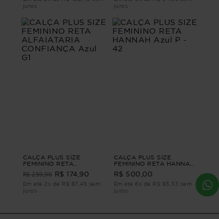
juros
juros
CALÇA PLUS SIZE
CALÇA PLUS SIZE
FEMININO RETA
FEMININO RETA HANNAH
ALFAIATARIA
Azul P - 42
R$ 259,90
R$ 174,90
R$ 500,00
CONFIANÇA Azul G1
Em até 2x de R$ 87,45 sem
Em até 6x de R$ 83,33 sem
juros
juros