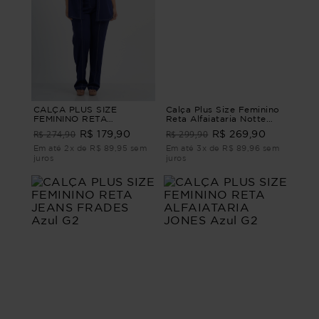
CALÇA PLUS SIZE
Calça Plus Size Feminino
FEMININO RETA
Reta Alfaiataria Notte
CONTORNOS Azul G1 - 48
CALÇA RETA
R$ 274,90
R$ 299,90
R$ 179,90
R$ 269,90
ALFAIATARIA NOTTE
Marrom P - 42
Em até 2x de R$ 89,95 sem
Em até 3x de R$ 89,96 sem
juros
juros