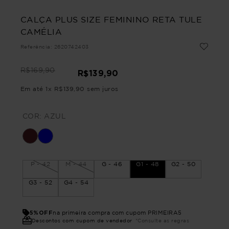
CALÇA PLUS SIZE FEMININO RETA TULE
CAMÉLIA
Referência
:
2620742403
R$
169
,
90
R$
139
,
90
Em até
1
x
R$
139
,
90
sem juros
COR:
AZUL
P - 42
M - 44
G - 46
G1 - 48
G2 - 50
G3 - 52
G4 - 54
5%OFF
na primeira compra com cupom PRIMEIRA5
Descontos com cupom de vendedor
*Consulte as regras