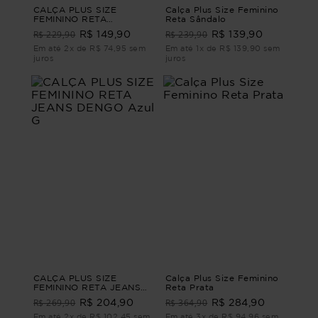
CALÇA PLUS SIZE
Calça Plus Size Feminino
FEMININO RETA
Reta Sândalo
ALFAIATARIA LEEDS Azul
R$ 229,90
R$ 239,90
R$ 149,90
R$ 139,90
G
Em até 2x de R$ 74,95 sem
Em até 1x de R$ 139,90 sem
juros
juros
CALÇA PLUS SIZE
Calça Plus Size Feminino
FEMININO RETA JEANS
Reta Prata
DENGO Azul G
R$ 269,90
R$ 364,90
R$ 204,90
R$ 284,90
Em até 2x de R$ 102,45 sem
Em até 3x de R$ 94,96 sem