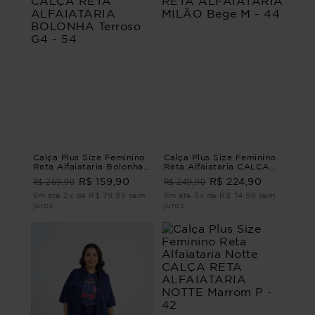
Calça Plus Size Feminino
Calça Plus Size Feminino
Reta Alfaiataria Bolonha
Reta Alfaiataria CALÇA
CALÇA RETA
RETA ALFAIATARIA
R$ 269,90
R$ 249,90
R$ 159,90
R$ 224,90
ALFAIATARIA BOLONHA
MILÃO Bege M - 44
Terroso G4 - 54
Em até 2x de R$ 79,95 sem
Em até 3x de R$ 74,96 sem
juros
juros