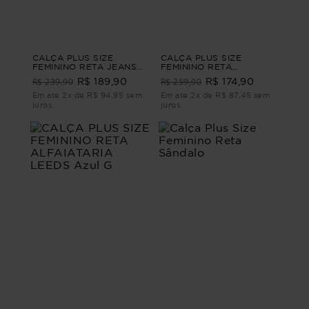
CALÇA PLUS SIZE
CALÇA PLUS SIZE
FEMININO RETA JEANS
FEMININO RETA
FRADES Azul G2
ALFAIATARIA JONES Azul
R$ 239,90
R$ 259,90
R$ 189,90
R$ 174,90
G2
Em até 2x de R$ 94,95 sem
Em até 2x de R$ 87,45 sem
juros
juros