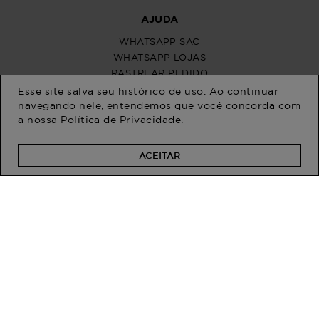
Esse site salva seu histórico de uso. Ao continuar
navegando nele, entendemos que você concorda com
a nossa
Política de Privacidade
.
ACEITAR
PROGRAM MODA
ATENDIMENTO
POLÍTICAS