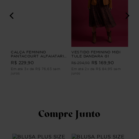
A
CALÇA FEMININO
VESTIDO FEMININO MIDI
BL
PANTACOURT ALFAIATARIA
TULE DANDARA G1
3/
YUMI CALÇA FEMININO
BL
R$ 294,90
R$ 229,90
R$ 169,90
R$
PANTACOURT ALFAIATARIA
3/
Verde M
m
Em até 3x de R$ 76,63 sem
Em até 2x de R$ 84,95 sem
Em 
juros
juros
juro
Compre Junto