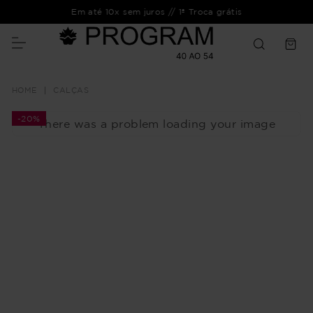
Em até 10x sem juros // 1ª Troca grátis
CALÇAS
-
20%
There was a problem loading your image