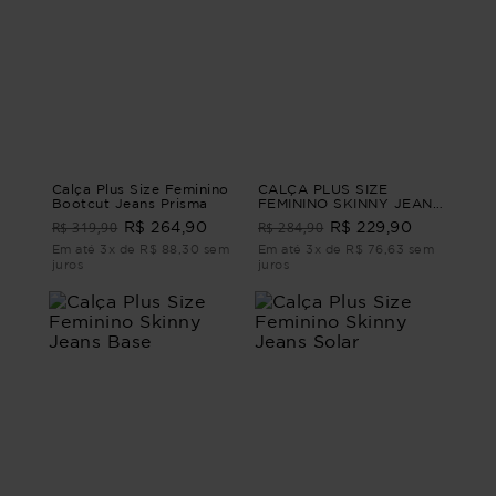
Calça Plus Size Feminino
CALÇA PLUS SIZE
Bootcut Jeans Prisma
FEMININO SKINNY JEANS
LATTE Azul M
R$ 319,90
R$ 284,90
R$ 264,90
R$ 229,90
Em até 3x de R$ 88,30 sem
Em até 3x de R$ 76,63 sem
juros
juros