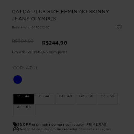
CALÇA PLUS SIZE FEMININO SKINNY
JEANS OLYMPUS
Referência
:
2670212401
R$
304
,
90
R$
244
,
90
Em até
3
x
R$
81
,
63
sem juros
COR:
AZUL
M - 44
G - 46
G1 - 48
G2 - 50
G3 - 52
G4 - 54
5%OFF
na primeira compra com cupom PRIMEIRA5
Descontos com cupom de vendedor
*Consulte as regras