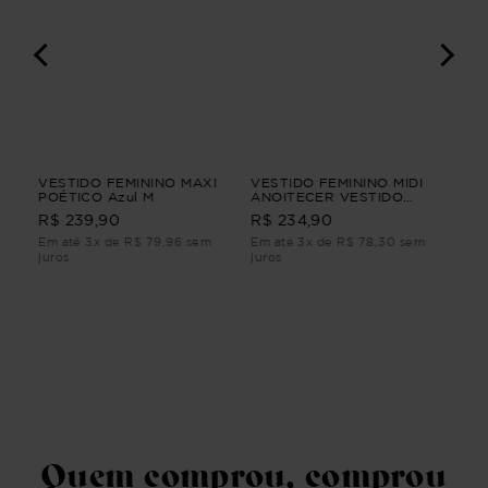
NGA
VESTIDO FEMININO MAXI
VESTIDO FEMININO MIDI
BL
POÉTICO Azul M
ANOITECER VESTIDO
3/
FEMININO MIDI PP
BL
R$ 239,90
R$ 234,90
R$
3/
Em até 3x de R$ 79,96 sem
Em até 3x de R$ 78,30 sem
Em 
juros
juros
juro
Quem comprou, comprou