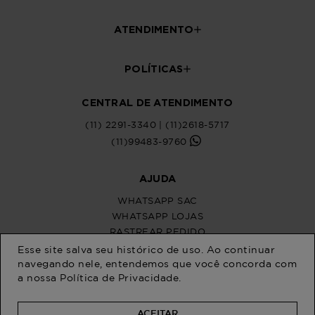
ATENDIMENTO
POLÍTICAS
CENTRAL DE ATENDIMENTO
(11) 2291-3340 | (11)2618-5717
(11)99483-9760
AJUDA
WHATSAPP SAC
WHATSAPP LOJAS
RASTREAR PEDIDO
SOLICITE SUA TROCA
Esse site salva seu histórico de uso. Ao continuar
PERGUNTAS FREQUENTES
navegando nele, entendemos que você concorda com
a nossa
Política de Privacidade
.
ACEITAR
Na Program Moda, a moda plus size