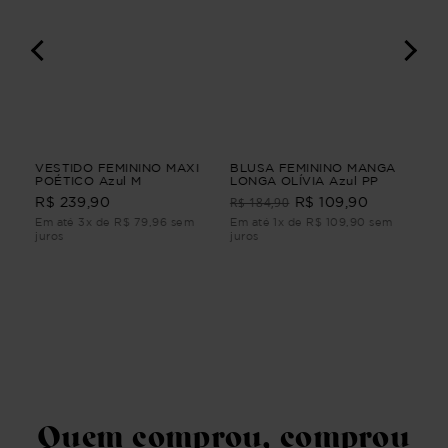
IO
VESTIDO FEMININO MAXI
BLUSA FEMININO MANGA
CA
POÉTICO Azul M
LONGA OLÍVIA Azul PP
LO
Ver
R$ 184,90
R$ 239,90
R$ 109,90
R$
m
Em até 3x de R$ 79,96 sem
Em até 1x de R$ 109,90 sem
Em 
juros
juros
juro
Quem comprou, comprou