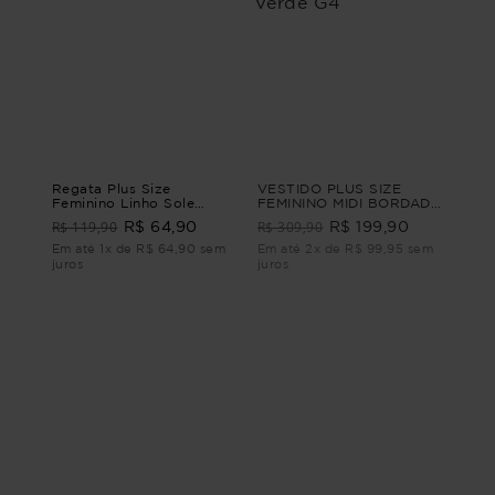
Regata Plus Size
VESTIDO PLUS SIZE
Feminino Linho Sole
FEMININO MIDI BORDADO
REGATA LINHO SOLE
VIVIAN VESTIDO PLUS
R$ 119,90
R$ 309,90
R$ 64,90
R$ 199,90
Marrom G4 - 54
SIZE FEMININO MIDI
Verde G4
Em até 1x de R$ 64,90 sem
Em até 2x de R$ 99,95 sem
juros
juros