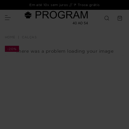
Em até 10x sem juros // 1ª Troca grátis
CALÇAS
-
20%
There was a problem loading your image