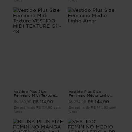
juros
juros
Vestido Plus Size
Vestido Plus Size
Feminino Midi Texture
Feminino Médio Linho
VESTIDO MIDI TEXTURE
Amar
R$ 189,90
R$ 254,90
R$ 114,90
R$ 144,90
G1 - 48
Em até 1x de R$ 114,90 sem
Em até 1x de R$ 144,90 sem
juros
juros