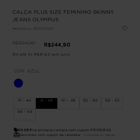
CALÇA PLUS SIZE FEMININO SKINNY
JEANS OLYMPUS
Referência
:
2670212402
R$
304
,
90
R$
244
,
90
Em até
3
x
R$
81
,
63
sem juros
COR:
AZUL
M - 44
G - 46
G1 - 48
G2 - 50
G3 - 52
G4 - 54
5%OFF
na primeira compra com cupom PRIMEIRA5
Descontos com cupom de vendedor
*Consulte as regras