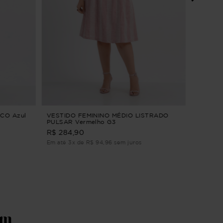
VESTID
G
R$ 294,9
Em até 2
CO Azul
VESTIDO FEMININO MÉDIO LISTRADO
PULSAR Vermelho G3
R$ 284,90
Em até 3x de R$ 94,96 sem juros
ém