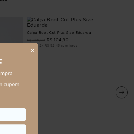
Calça Boot Cut Plus Size Eduarda
R$
104
,
90
R$
269
,
90
Em até
2
x
R$
52
,
45
sem juros