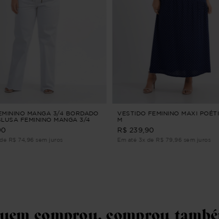
EMININO MANGA 3/4 BORDADO
VESTIDO FEMININO MAXI POÉTI
BLUSA FEMININO MANGA 3/4
M
 Verde G2
90
R$ 239,90
de R$ 74,96 sem juros
Em até 3x de R$ 79,96 sem juros
uem comprou, comprou tamb