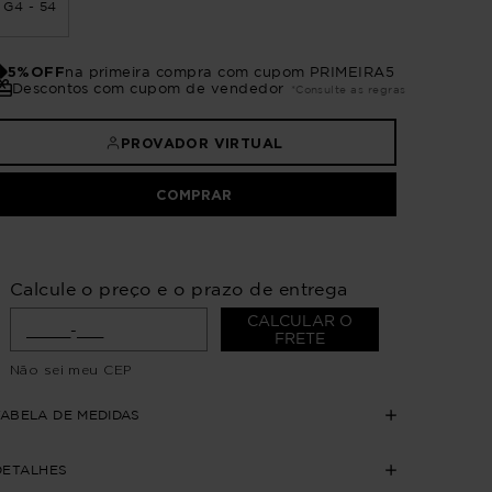
G4 - 54
5%OFF
na primeira compra com cupom PRIMEIRA5
Descontos com cupom de vendedor
*Consulte as regras
PROVADOR VIRTUAL
COMPRAR
Calcule o preço e o prazo de entrega
CALCULAR O
FRETE
Não sei meu CEP
TABELA DE MEDIDAS
DETALHES