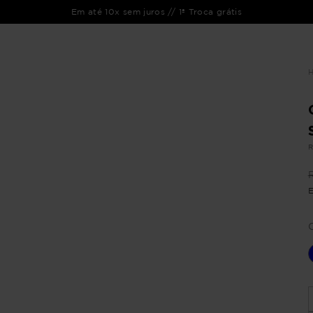
Em até 10x sem juros // 1ª Troca grátis
ENTO
LIQUIDAÇÃO
COLEÇÃO
OUTLET
VEJA TAMBÉM
CATÁLOGOS
R