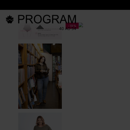
LANÇAM
-
19%