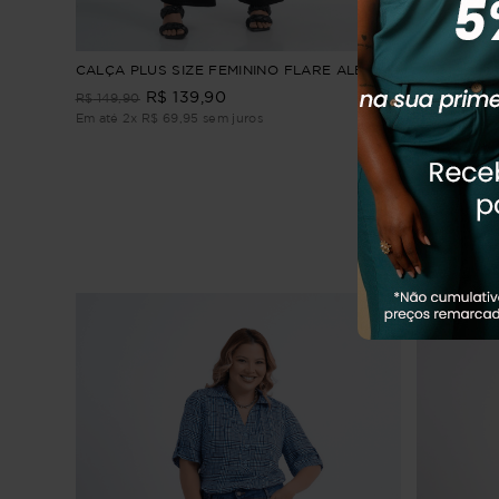
lástico
CALÇA PLUS SIZE FEMININO FLARE ALEGRA
Calça Plus 
R$
139
,
90
R
R$
149
,
90
R$
314
,
90
Em até
2
x
R$
69
,
95
sem juros
Em até
4
x
R