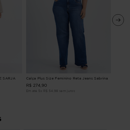
Calça P
E SARJA
Calça Plus Size Feminino Reta Jeans Sabrina
Índigo
R$
274
,
90
R$
264
Em até
5
x
R$
54
,
98
sem juros
Em até
5
s