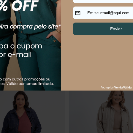
Size Feminino Boot Cut Instante
CALÇA FEMININO RETA JEANS V
$
244
,
90
R$
284
,
90
$
61
,
23
sem juros
Em até
5
x
R$
56
,
98
sem juros
Os mais vendidos