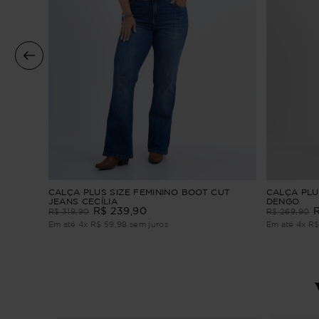
eans
CALÇA PLUS SIZE FEMININO BOOT CUT
CALÇA PLU
JEANS CECÍLIA
DENGO
R$
239
,
90
R$
319
,
90
R$
269
,
90
Em até
4
x
R$
59
,
98
sem juros
Em até
4
x
R