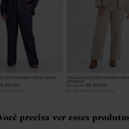
S SIZE FEMININO RETA JEANS
CALÇA PLUS SIZE FEMININO WID
ATHENAS
R$
204
,
90
R$
189
,
90
R$
269
,
90
$
51
,
23
sem juros
Em até
3
x
R$
63
,
30
sem juros
Você precisa ver esses produto