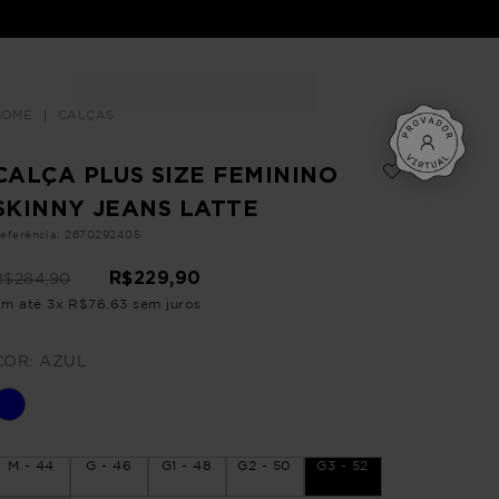
Buscar
LOJAS
CALÇAS
CALÇA PLUS SIZE FEMININO
SKINNY JEANS LATTE
eferência
:
2670292405
R$
229
,
90
R$
284
,
90
Em até
3
x
R$
76
,
63
sem juros
COR:
AZUL
M - 44
G - 46
G1 - 48
G2 - 50
G3 - 52