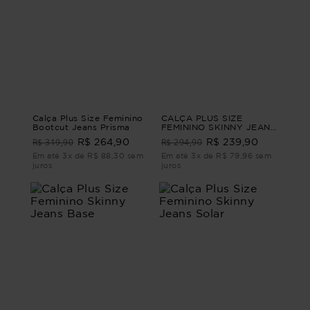
Calça Plus Size Feminino
CALÇA PLUS SIZE
Bootcut Jeans Prisma
FEMININO SKINNY JEANS
MOCHA Azul G2
R$ 319,90
R$ 294,90
R$ 264,90
R$ 239,90
Em até 3x de R$ 88,30 sem
Em até 3x de R$ 79,96 sem
juros
juros