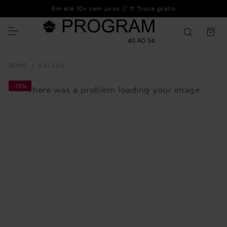
Em até 10x sem juros // 1ª Troca grátis
CALÇAS
-
19%
There was a problem loading your image