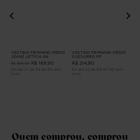
VESTIDO FEMININO MÉDIO
VESTIDO FEMININO MÉDIO
BL
JEANS LETÍCIA G4
SUSSURRO PP
3/
BL
R$ 304,90
R$ 169,90
R$ 214,90
R$
3/
Em até 2x de R$ 84,95 sem
Em até 2x de R$ 107,45 sem
Em 
juros
juros
juro
Quem comprou, comprou