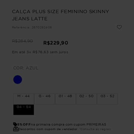
CALÇA PLUS SIZE FEMININO SKINNY
JEANS LATTE
Referência
:
2670292406
R$
284
,
90
R$
229
,
90
Em até
3
x
R$
76
,
63
sem juros
COR:
AZUL
M - 44
G - 46
G1 - 48
G2 - 50
G3 - 52
G4 - 54
5%OFF
na primeira compra com cupom PRIMEIRA5
Descontos com cupom de vendedor
*Consulte as regras