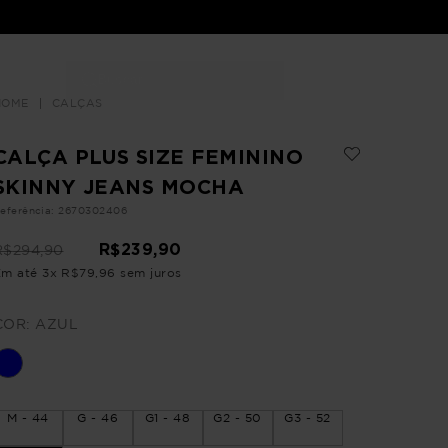
Buscar
LOJAS
CALÇAS
CALÇA PLUS SIZE FEMININO
SKINNY JEANS MOCHA
eferência
:
2670302406
R$
239
,
90
R$
294
,
90
Em até
3
x
R$
79
,
96
sem juros
COR:
AZUL
M - 44
G - 46
G1 - 48
G2 - 50
G3 - 52