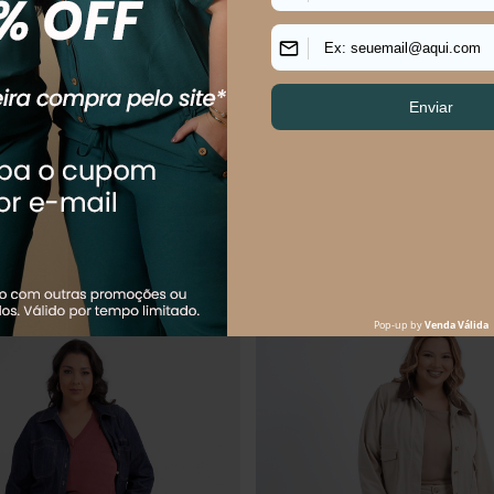
ININO RETA JEANS VILAREJO
CALÇA PLUS SIZE FEMININO RET
GIRASSOL
0
R$
139
,
90
R$
149
,
90
$
56
,
98
sem juros
Em até
2
x
R$
69
,
95
sem juros
Os mais vendidos