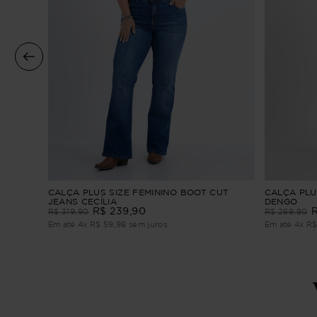
eans
CALÇA PLUS SIZE FEMININO BOOT CUT
CALÇA PLU
JEANS CECÍLIA
DENGO
R$
239
,
90
R$
319
,
90
R$
269
,
90
Em até
4
x
R$
59
,
98
sem juros
Em até
4
x
R