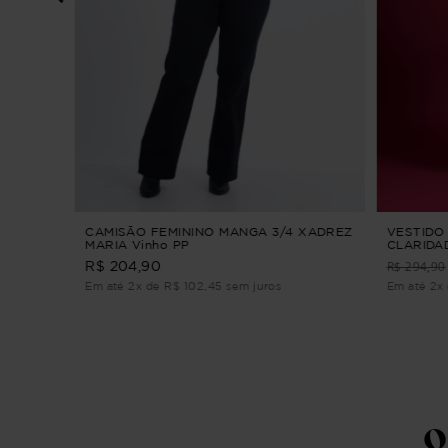
S
CAMISÃO FEMININO MANGA 3/4 XADREZ
VESTIDO 
MARIA Vinho PP
CLARIDAD
R$ 294,90
R$ 204,90
Em até 2x de R$ 102,45 sem juros
Em até 2x 
Q