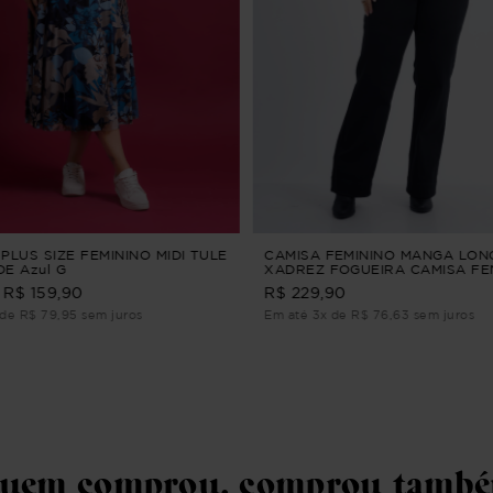
PLUS SIZE FEMININO MIDI TULE
CAMISA FEMININO MANGA LON
E Azul G
XADREZ FOGUEIRA CAMISA FE
MANGA LONGA XADREZ Vinho 
R$ 159,90
R$ 229,90
de R$ 79,95 sem juros
Em até 3x de R$ 76,63 sem juros
uem comprou, comprou tamb