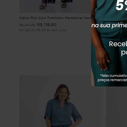
Calça Plus Size Feminino Pantalona Veneza
CALÇA FEM
R$
119
,
90
R$
284
,
9
R$
184
,
90
Em até
2
x
R$
59
,
95
sem juros
Em até
5
x
R