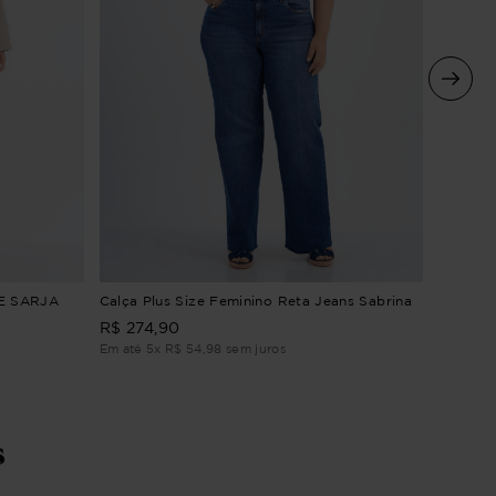
Calça P
E SARJA
Calça Plus Size Feminino Reta Jeans Sabrina
Índigo
R$
274
,
90
R$
264
Em até
5
x
R$
54
,
98
sem juros
Em até
5
s