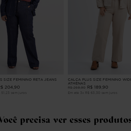
S SIZE FEMININO RETA JEANS
CALÇA PLUS SIZE FEMININO WID
ATHENAS
R$
204
,
90
R$
189
,
90
R$
269
,
90
$
51
,
23
sem juros
Em até
3
x
R$
63
,
30
sem juros
Você precisa ver esses produto