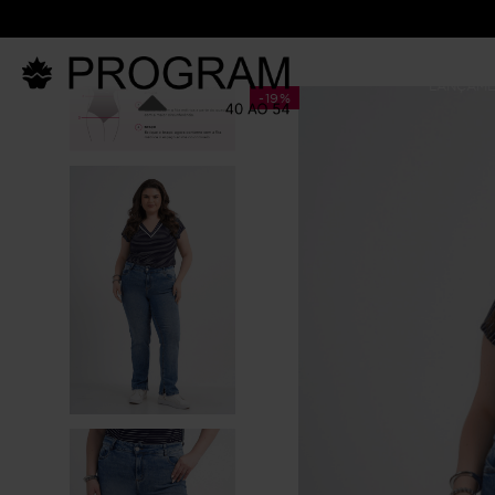
LANÇAM
-
19%