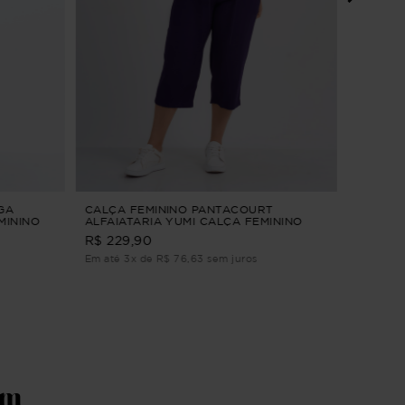
VESTID
Verde G
R$ 239
Em até 3
GA
CALÇA FEMININO PANTACOURT
MININO
ALFAIATARIA YUMI CALÇA FEMININO
P
PANTACOURT ALFAIATARIA Azul G3
R$ 229,90
Em até 3x de R$ 76,63 sem juros
ém