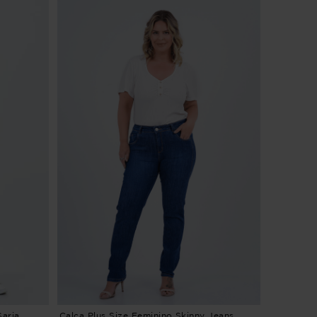
Sarja
Calça Plus Size Feminino Skinny Jeans