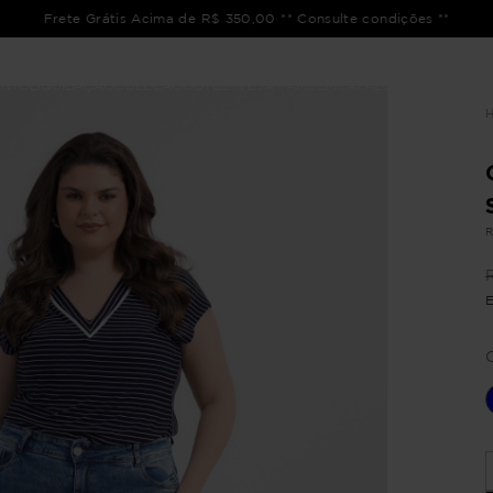
Frete Grátis Acima de R$ 350,00 ** Consulte condições **
ENTO
LIQUIDAÇÃO
COLEÇÃO
OUTLET
VEJA TAMBÉM
CATÁLOGOS
R