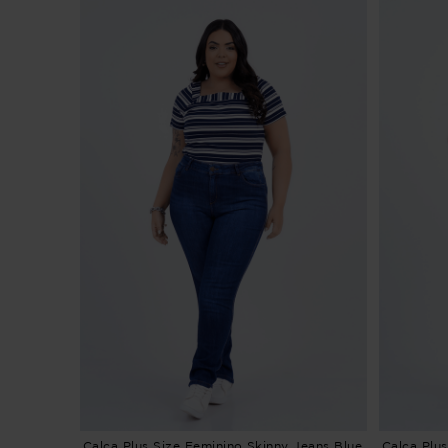
Calça Plus Size Feminino Skinny Jeans Blue
Calça Plu