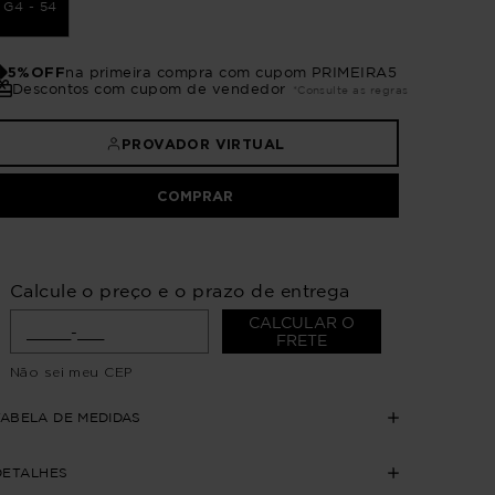
G4 - 54
5%OFF
na primeira compra com cupom PRIMEIRA5
Descontos com cupom de vendedor
*Consulte as regras
PROVADOR VIRTUAL
COMPRAR
Calcule o preço e o prazo de entrega
CALCULAR O
FRETE
Não sei meu CEP
TABELA DE MEDIDAS
DETALHES