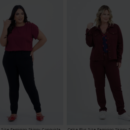
s Size Feminino Skinny Conquista
Calça Plus Size Feminino Skinny 