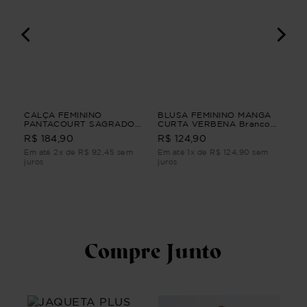
CALÇA FEMININO
BLUSA FEMININO MANGA
VE
PANTACOURT SAGRADO
CURTA VERBENA Branco
JEA
Bege M
G2
R$ 
R$ 184,90
R$ 124,90
Em até 2x de R$ 92,45 sem
Em até 1x de R$ 124,90 sem
Em 
juros
juros
juro
Compre Junto