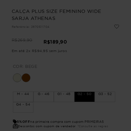
CALÇA PLUS SIZE FEMININO WIDE
SARJA ATHENAS
Referência
:
2670511704
R$
269
,
90
R$
189
,
90
Em até
2
x
R$
94
,
95
sem juros
COR:
BEGE
M - 44
G - 46
G1 - 48
G2 - 50
G3 - 52
G4 - 54
5%OFF
na primeira compra com cupom PRIMEIRA5
Descontos com cupom de vendedor
*Consulte as regras