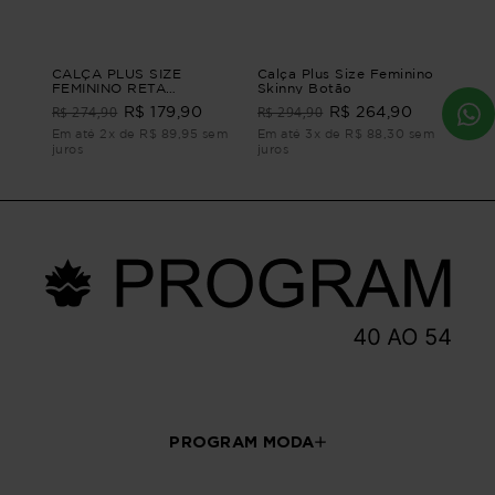
CALÇA PLUS SIZE
Calça Plus Size Feminino
FEMININO RETA
Skinny Botão
CONTORNOS Azul G2 -
R$ 274,90
R$ 294,90
R$ 179,90
R$ 264,90
50
Em até 2x de R$ 89,95 sem
Em até 3x de R$ 88,30 sem
juros
juros