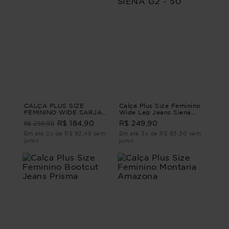
CALÇA PLUS SIZE
Calça Plus Size Feminino
FEMININO WIDE SARJA
Wide Leg Jeans Siena
NOIR Preto G3
CALÇA WIDE LEG JEANS
R$ 259,90
R$ 184,90
R$ 249,90
SIENA G2 - 50
Em até 2x de R$ 92,45 sem
Em até 3x de R$ 83,30 sem
juros
juros