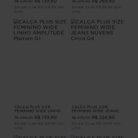
R$ 229,90
R$ 299,90
R$ 139,90
R$ 269,90
Vinho G
LEG ALFAIATARIA
SARTORIA Preto M
Em até 1x de R$ 139,90 sem
Em até 3x de R$ 89,96 sem
juros
juros
CALÇA PLUS SIZE
CALÇA PLUS SIZE
FEMININO WIDE LINHO
FEMININO WIDE JEANS
AMPLITUDE Marrom G1
NUVENS Cinza G4
R$ 164,90
R$ 279,90
R$ 139,90
R$ 224,90
Em até 1x de R$ 139,90 sem
Em até 3x de R$ 74,96 sem
juros
juros