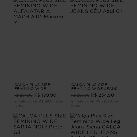
CALÇA PLUS SIZE
CALÇA PLUS SIZE
FEMININO WIDE
FEMININO WIDE JEANS
ALFAIATARIA MACHIATO
CÉU Azul G1
R$ 294,90
R$ 289,90
R$ 199,90
R$ 234,90
Marrom M
Em até 2x de R$ 99,95 sem
Em até 3x de R$ 78,30 sem
juros
juros