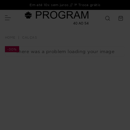
Em até 10x sem juros // 1ª Troca grátis
CALÇAS
-
30%
There was a problem loading your image