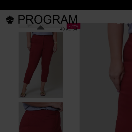
LANÇAM
-
72%