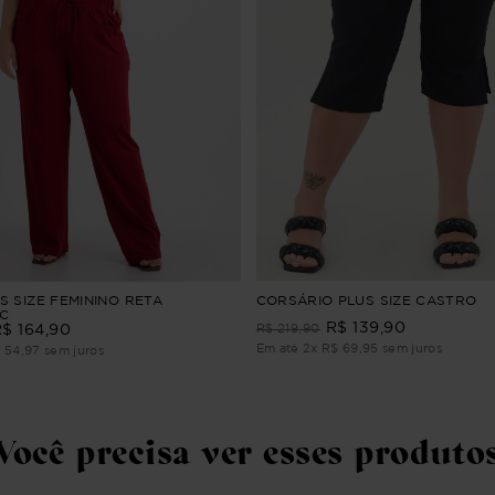
CORSÁRIO PLUS SIZE CASTRO
S SIZE FEMININO RETA
C
R$
139
,
90
R$
219
,
90
R$
164
,
90
Em até
2
x
R$
69
,
95
sem juros
$
54
,
97
sem juros
Você precisa ver esses produto