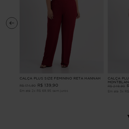
iés
CALÇA PLUS SIZE FEMININO RETA HANNAH
CALÇA PLU
MONTBLAN
R$
139
,
90
R$
174
,
90
R$
249
,
90
Em até
2
x
R$
69
,
95
sem juros
Em até
3
x
R