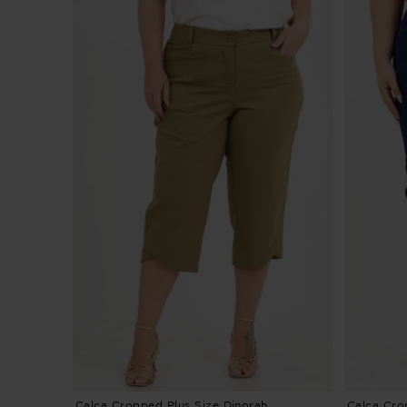
Calça Cropped Plus Size Dinorah
Calça Cro