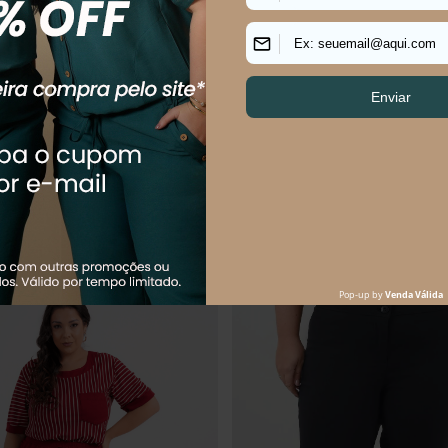
Plus Size Naomi Jeans
Calça Reta Plus Size Maya
R$
74
,
90
R$
84
,
90
R$
239
,
90
74
,
90
sem juros
Em até
1
x
R$
84
,
90
sem juros
Os mais vendidos