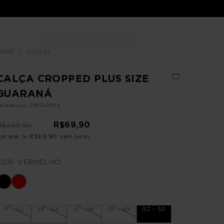
Buscar
LOJAS
CALÇAS
CALÇA CROPPED PLUS SIZE
GUARANÁ
eferência
:
2161341004
R$
69
,
90
R$
249
,
90
Em até
1
x
R$
69
,
90
sem juros
COR:
VERMELHO
P - 42
M - 44
G - 46
G1 - 48
G2 - 50