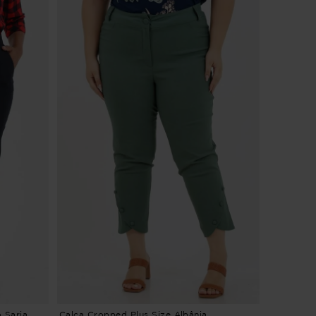
 Sarja
Calça Cropped Plus Size Albânia