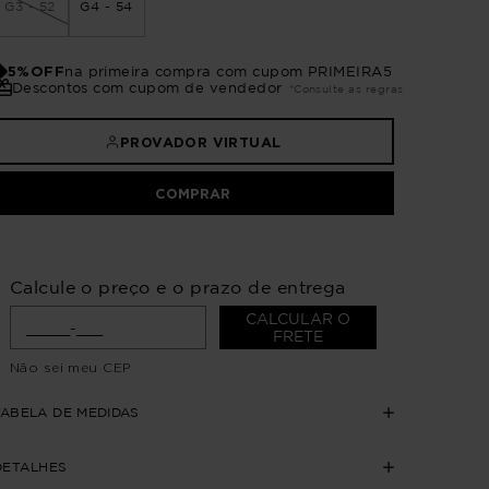
G3 - 52
G4 - 54
5%OFF
na primeira compra com cupom PRIMEIRA5
Descontos com cupom de vendedor
*Consulte as regras
PROVADOR VIRTUAL
COMPRAR
Calcule o preço e o prazo de entrega
CALCULAR O
FRETE
Não sei meu CEP
TABELA DE MEDIDAS
DETALHES