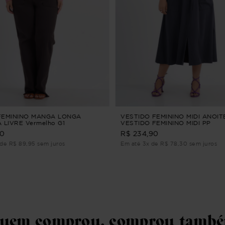
FEMININO MANGA LONGA
VESTIDO FEMININO MIDI ANOI
 LIVRE Vermelho G1
VESTIDO FEMININO MIDI PP
90
R$ 234,90
de R$ 89,95 sem juros
Em até 3x de R$ 78,30 sem juros
uem comprou, comprou tamb