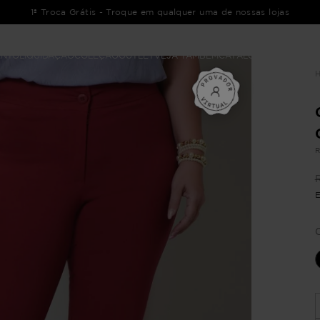
1ª Troca Grátis - Troque em qualquer uma de nossas lojas
ENTO
LIQUIDAÇÃO
COLEÇÃO
OUTLET
VEJA TAMBÉM
CATÁLOGOS
R