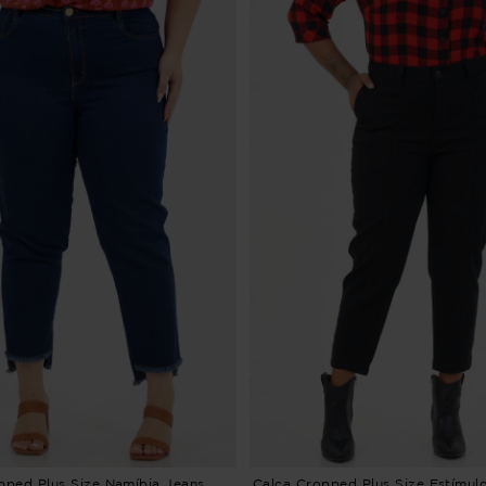
pped Plus Size Namíbia Jeans
Calça Cropped Plus Size Estímulo