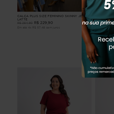
O-SOL
CALÇA PLUS SIZE FEMININO SKINNY JEANS
Calça Slim 
LATTE
R$
229
,
90
R$
249
,
90
R$
284
,
90
Em até
1
x
R$
Em até
4
x
R$
57
,
48
sem juros