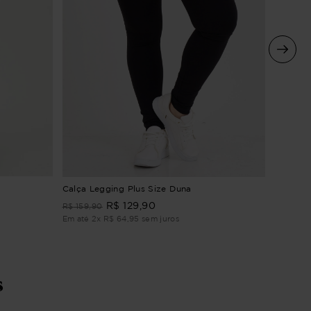
Calça C
Calça Legging Plus Size Duna
R$
129
,
90
R$
249
,
R$
159
,
90
Em até
1
Em até
2
x
R$
64
,
95
sem juros
s