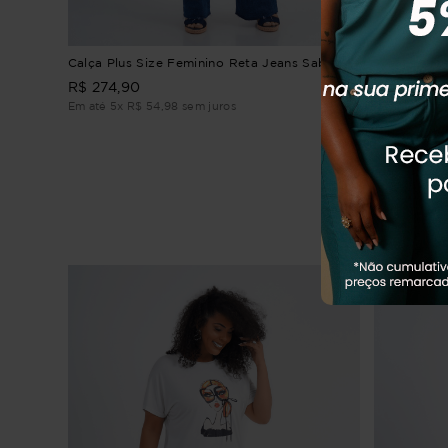
 Límpido
Calça Plus Size Feminino Reta Jeans Sabrina
Calça Plus 
Nicola
R$
274
,
90
R$
264
,
9
Em até
5
x
R$
54
,
98
sem juros
Em até
5
x
R