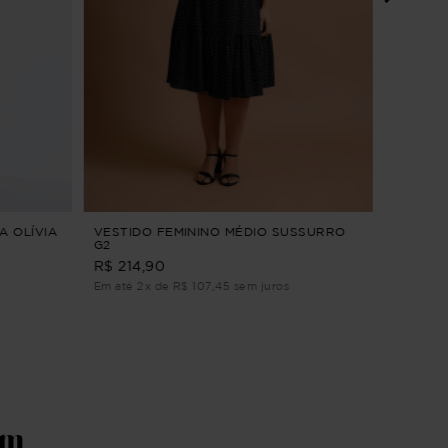
CAMISÃ
MARIA V
R$ 204,9
Em até 2
A OLÍVIA
VESTIDO FEMININO MÉDIO SUSSURRO
G2
R$ 214,90
Em até 2x de R$ 107,45 sem juros
ém