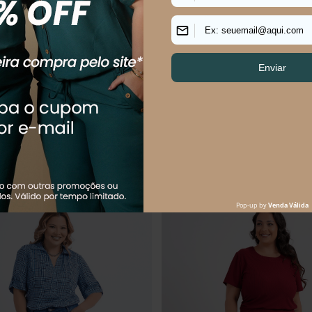
Size Feminino Pantalona Jeans
Calça Plus Size Feminino Cropped
Forza
0
R$
254
,
90
$
52
,
98
sem juros
Em até
5
x
R$
50
,
98
sem juros
Os mais vendidos