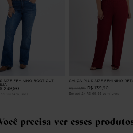
S SIZE FEMININO BOOT CUT
CALÇA PLUS SIZE FEMININO RE
ÍLIA
R$
139
,
90
$
239
,
90
R$
174
,
90
Em até
2
x
R$
69
,
95
sem juros
$
59
,
98
sem juros
Você precisa ver esses produto