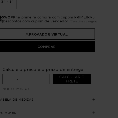
G4 - 54
5%OFF
na primeira compra com cupom PRIMEIRA5
Descontos com cupom de vendedor
*Consulte as regras
PROVADOR VIRTUAL
COMPRAR
Calcule o preço e o prazo de entrega
CALCULAR O
FRETE
Não sei meu CEP
TABELA DE MEDIDAS
DETALHES