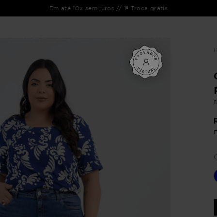
Em até 10x sem juros // 1ª Troca grátis
ENTO
LIQUIDAÇÃO
COLEÇÃO
OUTLET
VEJA TAMBÉM
CATÁLOGOS
R