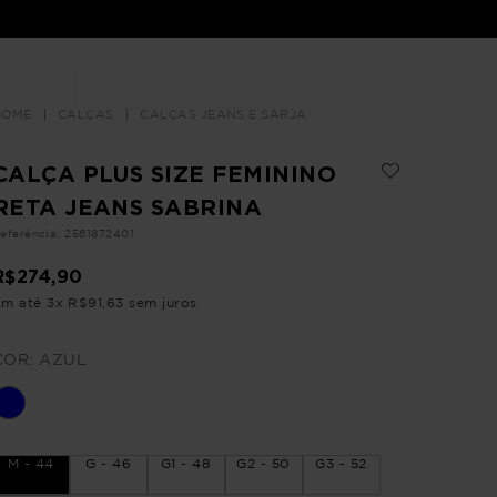
Buscar
LOJAS
CALÇAS
CALÇAS JEANS E SARJA
CALÇA PLUS SIZE FEMININO
RETA JEANS SABRINA
eferência
:
2561872401
R$
274
,
90
Em até
3
x
R$
91
,
63
sem juros
COR:
AZUL
M - 44
G - 46
G1 - 48
G2 - 50
G3 - 52