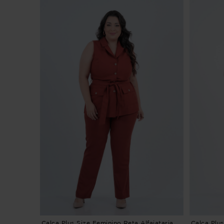
Calça Plus Size Feminino Reta Alfaiataria
Calça Plus