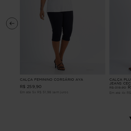
ED
CALÇA FEMININO CORSÁRIO AYA
CALÇA PLU
JEANS CEC
R$
259
,
90
R
R$
319
,
90
Em até
5
x
R$
51
,
98
sem juros
Em até
4
x
R