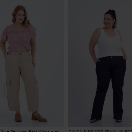
 Size Feminino Reta Alfaiataria
CALÇA PLUS SIZE FEMININO RE