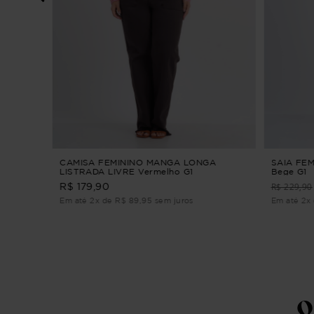
O Azul
CAMISA FEMININO MANGA LONGA
SAIA FE
LISTRADA LIVRE Vermelho G1
Bege G1
R$ 229,90
R$ 179,90
Em até 2x de R$ 89,95 sem juros
Em até 2x 
Q