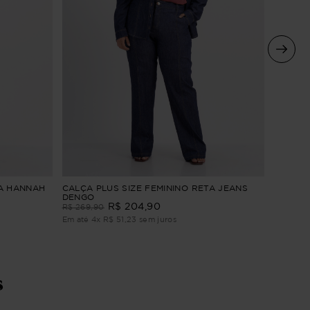
CALÇA 
TA HANNAH
CALÇA PLUS SIZE FEMININO RETA JEANS
LISTRA
DENGO
R$
204
,
90
R$
244
,
R$
269
,
90
Em até
3
Em até
4
x
R$
51
,
23
sem juros
s