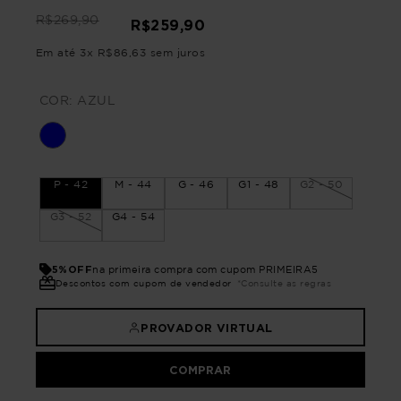
R$
269
,
90
R$
259
,
90
Em até
3
x
R$
86
,
63
sem juros
COR:
AZUL
P - 42
M - 44
G - 46
G1 - 48
G2 - 50
G3 - 52
G4 - 54
5%OFF
na primeira compra com cupom PRIMEIRA5
Descontos com cupom de vendedor
*Consulte as regras
PROVADOR VIRTUAL
COMPRAR