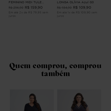
FEMININO MIDI TULE
LONGA OLÍVIA Azul G3
3/4
CLARIDADE Preto M
R$ 294,90
R$ 184,90
R$ 159,90
R$ 109,90
R$
Em até 2x de R$ 79,95 sem
Em até 1x de R$ 109,90 sem
Em 
juros
juros
juro
Quem comprou, comprou
também