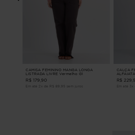
REZA
CAMISA FEMININO MANGA LONGA
CALÇA F
LISTRADA LIVRE Vermelho G1
ALFAIAT
PANTACO
R$ 179,90
R$ 229,
Em até 2x de R$ 89,95 sem juros
Em até 3x 