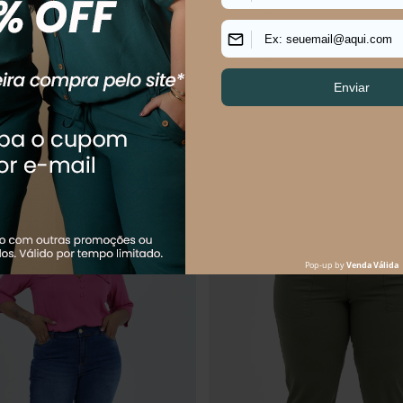
$
59
,
90
R$
84
,
90
R$
199
,
90
59
,
90
sem juros
Em até
1
x
R$
84
,
90
sem juros
uem comprou, comprou tamb