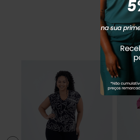
R
R$
199
,
90
Em até
1
x
R$
Q