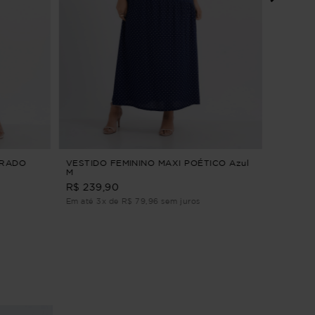
VESTIDO
CLARID
R$ 294,9
Em até 2
TRADO
VESTIDO FEMININO MAXI POÉTICO Azul
M
R$ 239,90
Em até 3x de R$ 79,96 sem juros