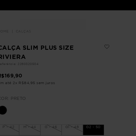
Buscar
LOJAS
CALÇAS
CALÇA SLIM PLUS SIZE
RIVIERA
eferência
:
2260320504
R$
169
,
90
Em até
2
x
R$
84
,
95
sem juros
COR:
PRETO
P - 42
M - 44
G - 46
G1 - 48
G2 - 50