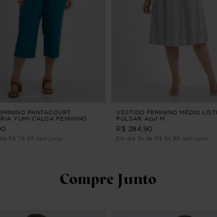
EMININO PANTACOURT
VESTIDO FEMININO MÉDIO LIS
ARIA YUMI CALÇA FEMININO
PULSAR Azul M
URT ALFAIATARIA Verde M
90
R$ 284,90
de R$ 76,63 sem juros
Em até 3x de R$ 94,96 sem juros
Compre Junto