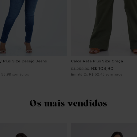
y Plus Size Desejo Jeans
Calça Reta Plus Size Graça
R$
104
,
90
R$
259
,
90
$
55
,
98
sem juros
Em até
2
x
R$
52
,
45
sem juros
Os mais vendidos