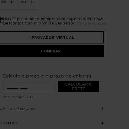
G3 - 52
G4 - 54
5%OFF
na primeira compra com cupom PRIMEIRA5
Descontos com cupom de vendedor
*Consulte as regras
PROVADOR VIRTUAL
COMPRAR
Calcule o preço e o prazo de entrega
CALCULAR O
FRETE
Não sei meu CEP
TABELA DE MEDIDAS
DETALHES