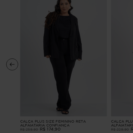
CALÇA PLUS SIZE FEMININO RETA
CALÇA PLU
ALFAIATARIA CONFIANÇA
ALFAIATAR
R$
174
,
90
R$
259
,
90
R$
229
,
90