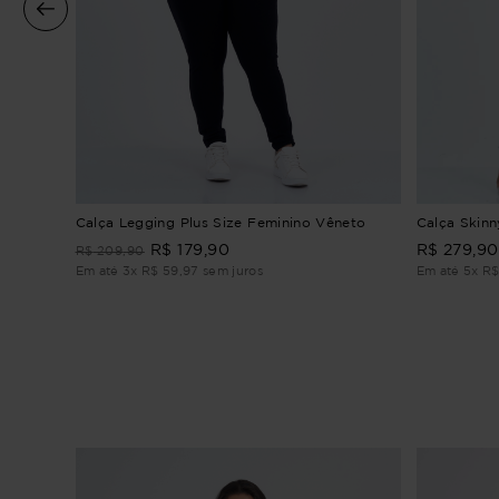
Calça Legging Plus Size Feminino Vêneto
Calça Skinn
R$
179
,
90
R$
279
,
90
R$
209
,
90
Em até
3
x
R$
59
,
97
sem juros
Em até
5
x
R