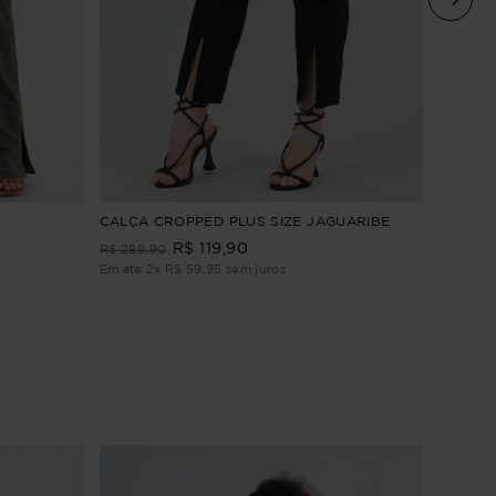
CALÇA 
CALÇA CROPPED PLUS SIZE JAGUARIBE
CLAIRE
R$
119
,
90
R$
289
,
90
R$
249
,
Em até
2
x
R$
59
,
95
sem juros
Em até
3