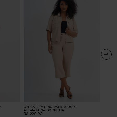
CALÇA 
A
CALÇA FEMININO PANTACOURT
ALFAIA
ALFAIATARIA BROMÉLIA
R$
229
,
90
R$
229
,