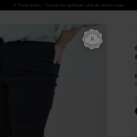
MAIOR REDE plus size do Brasil!
ENTO
LIQUIDAÇÃO
COLEÇÃO
OUTLET
VEJA TAMBÉM
CATÁLOGOS
R