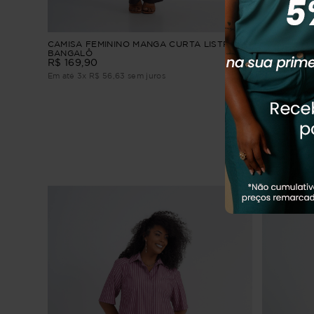
CAMISA FEMININO MANGA CURTA LISTRADA
CAMISÃO P
BANGALÔ
JEANS TUR
R$
169
,
90
R
R$
214
,
90
Em até
3
x
R$
56
,
63
sem juros
Em até
3
x
R