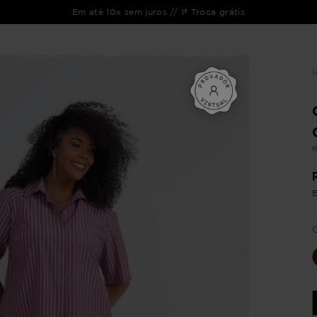
Em até 10x sem juros // 1ª Troca grátis
ENTO
LIQUIDAÇÃO
COLEÇÃO
OUTLET
VEJA TAMBÉM
CATÁLOGOS
R