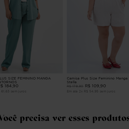
LUS SIZE FEMININO MANGA
Camisa Plus Size Feminino Manga 
NTORNOS
Stella
R$
184
,
90
R$
109
,
90
R$
179
,
90
$
61
,
63
sem juros
Em até
2
x
R$
54
,
95
sem juros
Você precisa ver esses produto