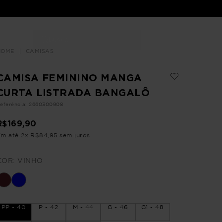
Buscar
LOJAS
CAMISAS
CAMISA FEMININO MANGA
CURTA LISTRADA BANGALÔ
eferência
:
2660300908
R$
169
,
90
Em até
2
x
R$
84
,
95
sem juros
COR:
VINHO
PP - 40
P - 42
M - 44
G - 46
G1 - 48