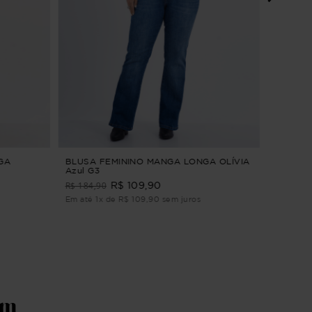
CAMISA
Verde G
R$ 179
Em até 2
GA
BLUSA FEMININO MANGA LONGA OLÍVIA
Azul G3
R$ 184,90
R$ 109,90
Em até 1x de R$ 109,90 sem juros
ém