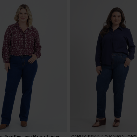
us Size Feminino Manga Longa
CAMISA FEMININO MANGA LONG