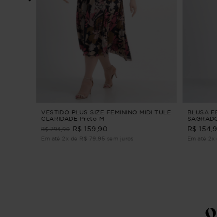
NINO
e M
VESTIDO PLUS SIZE FEMININO MIDI TULE
BLUSA F
CLARIDADE Preto M
SAGRADO
R$ 294,90
R$ 159,90
R$ 154,
Em até 2x de R$ 79,95 sem juros
Em até 2x 
Q