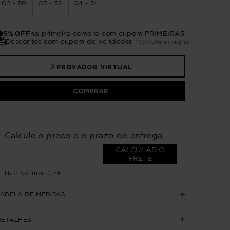
G2 - 50
G3 - 52
G4 - 54
5%OFF
na primeira compra com cupom PRIMEIRA5
Descontos com cupom de vendedor
*Consulte as regras
PROVADOR VIRTUAL
COMPRAR
Calcule o preço e o prazo de entrega
CALCULAR O
FRETE
Não sei meu CEP
TABELA DE MEDIDAS
DETALHES