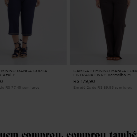
EMININO MANGA CURTA
CAMISA FEMININO MANGA LON
 Azul P
LISTRADA LIVRE Vermelho M
90
R$ 179,90
de R$ 77,45 sem juros
Em até 2x de R$ 89,95 sem juros
uem comprou, comprou tamb