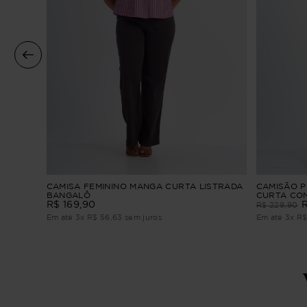
ta Folia
CAMISA FEMININO MANGA CURTA LISTRADA
CAMISÃO P
BANGALÔ
CURTA CO
R$
169
,
90
R$
229
,
90
Em até
3
x
R$
56
,
63
sem juros
Em até
3
x
R