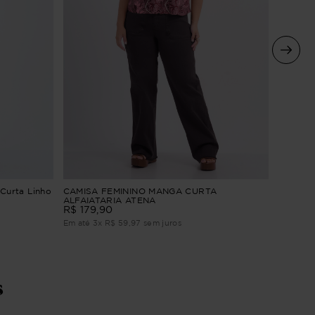
Camisa 
Curta Linho
CAMISA FEMININO MANGA CURTA
ALFAIATARIA ATENA
R$
179
,
9
R$
179
,
90
Em até
2
Em até
3
x
R$
59
,
97
sem juros
s