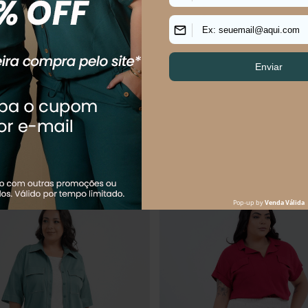
LUS SIZE FEMININO MANGA 3/4
CAMISA PLUS SIZE FEMININO M
MALINA
BORDADA PAUSA
$
174
,
90
R$
189
,
90
R$
234
,
90
$
58
,
30
sem juros
Em até
3
x
R$
63
,
30
sem juros
Os mais vendidos