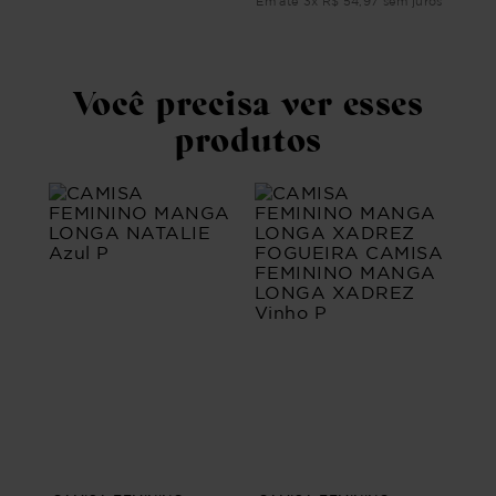
ros
Em 
Em até
3
x
R$
54
,
97
sem juros
Você precisa ver esses
produtos