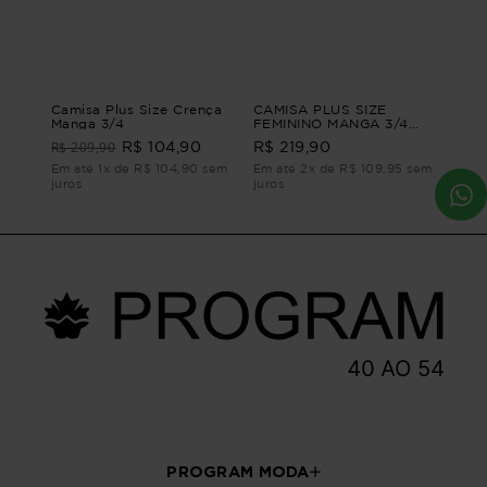
Camisa Plus Size Crença
CAMISA PLUS SIZE
Manga 3/4
FEMININO MANGA 3/4
LISTRADO SANDY
R$ 209,90
R$ 104,90
R$ 219,90
CAMISA PLUS SIZE
FEMININO MANGA 3/4
Em até 1x de R$ 104,90 sem
Em até 2x de R$ 109,95 sem
SANDY Marrom G4 - 54
juros
juros