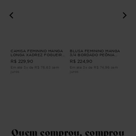
I
CAMISA FEMININO MANGA
BLUSA FEMININO MANGA
VE
LONGA XADREZ FOGUEIRA
3/4 BORDADO PEÔNIA
LI
CAMISA FEMININO MANGA
BLUSA FEMININO MANGA
R$ 229,90
R$ 224,90
R$
LONGA XADREZ Vinho P
3/4 BORDADO Verde P
Em até 3x de R$ 76,63 sem
Em até 3x de R$ 74,96 sem
Em 
juros
juros
juro
Quem comprou, comprou