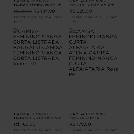
CAMISA FEMININO
CAMISA FEMININO
MANGA LONGA NATALIE
MANGA LONGA XADREZ
Azul P
FOGUEIRA CAMISA
R$ 204,90
R$ 184,90
R$ 229,90
FEMININO MANGA LONGA
XADREZ Vinho P
Em até 2x de R$ 92,45 sem
Em até 3x de R$ 76,63 sem
juros
juros
CAMISA FEMININO
CAMISA FEMININO
MANGA CURTA LISTRADA
MANGA CURTA
BANGALÔ CAMISA
ALFAIATARIA ATENA
R$ 169,90
R$ 179,90
FEMININO MANGA CURTA
CAMISA FEMININO
LISTRADA Vinho PP
MANGA CURTA
Em até 2x de R$ 84,95 sem
Em até 2x de R$ 89,95 sem
ALFAIATARIA Rosa PP