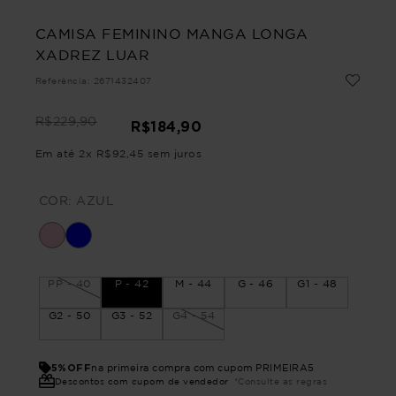
CAMISA FEMININO MANGA LONGA
XADREZ LUAR
Referência
:
2671432407
R$
229
,
90
R$
184
,
90
Em até
2
x
R$
92
,
45
sem juros
COR:
AZUL
PP - 40
P - 42
M - 44
G - 46
G1 - 48
G2 - 50
G3 - 52
G4 - 54
5%OFF
na primeira compra com cupom PRIMEIRA5
Descontos com cupom de vendedor
*Consulte as regras