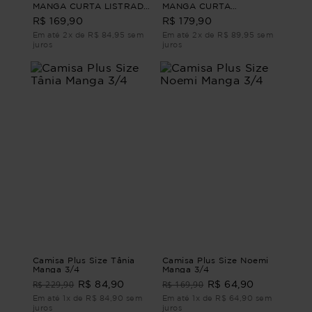
MANGA CURTA LISTRADA
MANGA CURTA
BANGALÔ CAMISA
ALFAIATARIA ATENA
R$ 169,90
R$ 179,90
FEMININO MANGA CURTA
CAMISA FEMININO
LISTRADA Azul G2
MANGA CURTA
Em até 2x de R$ 84,95 sem
Em até 2x de R$ 89,95 sem
ALFAIATARIA Rosa M
juros
juros
Camisa Plus Size Tânia
Camisa Plus Size Noemi
Manga 3/4
Manga 3/4
R$ 229,90
R$ 169,90
R$ 84,90
R$ 64,90
Em até 1x de R$ 84,90 sem
Em até 1x de R$ 64,90 sem
juros
juros