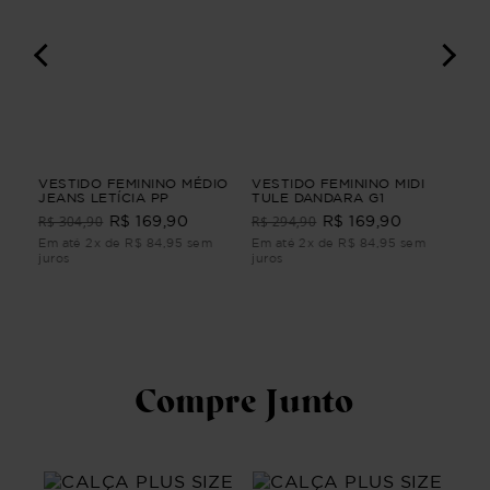
VESTIDO FEMININO MÉDIO
VESTIDO FEMININO MIDI
VES
JEANS LETÍCIA PP
TULE DANDARA G1
FEM
CLA
R$ 304,90
R$ 294,90
R$ 
R$ 169,90
R$ 169,90
Em até 2x de R$ 84,95 sem
Em até 2x de R$ 84,95 sem
Em 
juros
juros
juro
Compre Junto