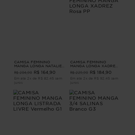
CAMISA FEMININO
CAMISA FEMININO
MANGA LONGA NATALIE
MANGA LONGA XADREZ
Azul PP
LUAR CAMISA FEMININO
R$ 204,90
R$ 229,90
R$ 164,90
R$ 184,90
MANGA LONGA XADREZ
Rosa PP
Em até 2x de R$ 82,45 sem
Em até 2x de R$ 92,45 sem
juros
juros