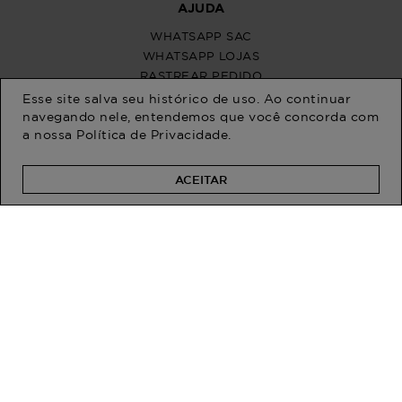
Esse site salva seu histórico de uso. Ao continuar
navegando nele, entendemos que você concorda com
a nossa
Política de Privacidade
.
ACEITAR
PROGRAM MODA
ATENDIMENTO
POLÍTICAS