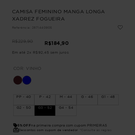
CAMISA FEMININO MANGA LONGA
XADREZ FOGUEIRA
Referência
:
2671440905
R$
229
,
90
R$
184
,
90
Em até
2
x
R$
92
,
45
sem juros
COR:
VINHO
PP - 40
P - 42
M - 44
G - 46
G1 - 48
G2 - 50
G3 - 52
G4 - 54
5%OFF
na primeira compra com cupom PRIMEIRA5
Descontos com cupom de vendedor
*Consulte as regras