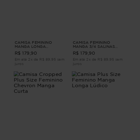
CAMISA FEMININO
CAMISA FEMININO
MANGA LONGA
MANGA 3/4 SALINAS
LISTRADA LIVRE
Branco G3
R$ 179,90
R$ 179,90
Vermelho G1
Em até 2x de R$ 89,95 sem
Em até 2x de R$ 89,95 sem
juros
juros