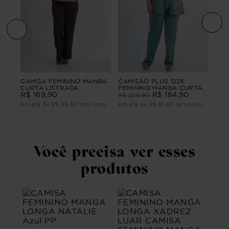
nino
CAM
CAMISA FEMININO MANGA
CAMISÃO PLUS SIZE
o
MAN
CURTA LISTRADA
FEMININO MANGA CURTA
CEL
R$
BANGALÔ
R$
169
,
90
CONTORNOS
R$
184
,
90
R$
229
,
90
ros
Em 
Em até
3
x
R$
56
,
63
sem juros
Em até
3
x
R$
61
,
63
sem juros
Você precisa ver esses
produtos