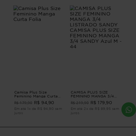
Camisa Plus Size
CAMISA PLUS SIZE
Feminino Manga Curta
FEMININO MANGA 3/4
Folia
LISTRADO SANDY
R$ 179,90
R$ 219,90
R$ 94,90
R$ 179,90
CAMISA PLUS SIZE
FEMININO MANGA 3/4
Em até 1x de R$ 94,90 sem
Em até 2x de R$ 89,95 sem
SANDY Azul M - 44
juros
juros