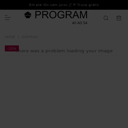
Em até 10x sem juros // 1ª Troca grátis
CAMISAS
-
20%
There was a problem loading your image