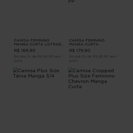
CAMISA FEMININO
CAMISA FEMININO
MANGA CURTA LISTRADA
MANGA CURTA
BANGALÔ CAMISA
ALFAIATARIA ATENA
R$ 169,90
R$ 179,90
FEMININO MANGA CURTA
CAMISA FEMININO
LISTRADA Vinho PP
MANGA CURTA
Em até 2x de R$ 84,95 sem
Em até 2x de R$ 89,95 sem
ALFAIATARIA Rosa PP
juros
juros