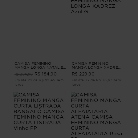
CAMISA FEMININO
CAMISA FEMININO
MANGA LONGA NATALIE
MANGA LONGA XADREZ
Azul P
LUAR CAMISA FEMININO
R$ 204,90
R$ 184,90
R$ 229,90
MANGA LONGA XADREZ
Azul G
Em até 2x de R$ 92,45 sem
Em até 3x de R$ 76,63 sem
juros
juros