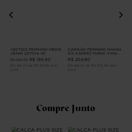
IO
VESTIDO FEMININO MÉDIO
CAMISÃO FEMININO MANGA
VE
JEANS LETÍCIA G3
3/4 XADREZ MARIA Vinho
LI
PP
R$ 304,90
R$ 169,90
R$ 204,90
R$
m
Em até 2x de R$ 84,95 sem
Em até 2x de R$ 102,45 sem
Em 
juros
juros
juro
Compre Junto