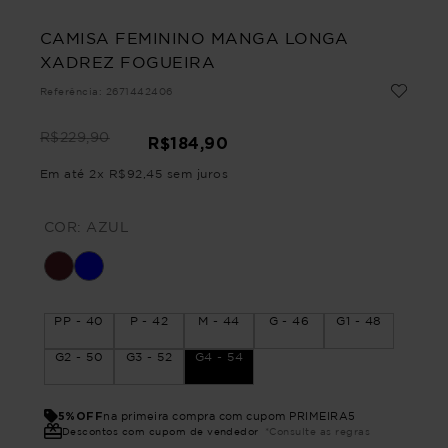
CAMISA FEMININO MANGA LONGA
XADREZ FOGUEIRA
Referência
:
2671442406
R$
229
,
90
R$
184
,
90
Em até
2
x
R$
92
,
45
sem juros
COR:
AZUL
PP - 40
P - 42
M - 44
G - 46
G1 - 48
G2 - 50
G3 - 52
G4 - 54
5%OFF
na primeira compra com cupom PRIMEIRA5
Descontos com cupom de vendedor
*Consulte as regras