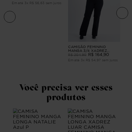
Em até
3
x
R$
56
,
63
sem juros
nino
CAM
CAMISÃO FEMININO
o
FEM
MANGA 3/4 XADREZ
CO
MARIA
R$
164
,
90
R$
R$
204
,
90
ros
Em 
Em até
3
x
R$
54
,
97
sem juros
Você precisa ver esses
produtos