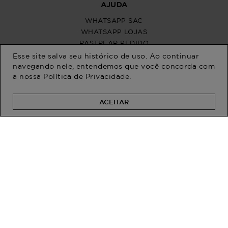
Esse site salva seu histórico de uso. Ao continuar
navegando nele, entendemos que você concorda com
a nossa
Política de Privacidade
.
ACEITAR
PROGRAM MODA
ATENDIMENTO
POLÍTICAS