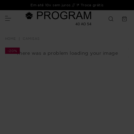
Em até 10x sem juros // 1ª Troca grátis
CAMISAS
-
20%
There was a problem loading your image