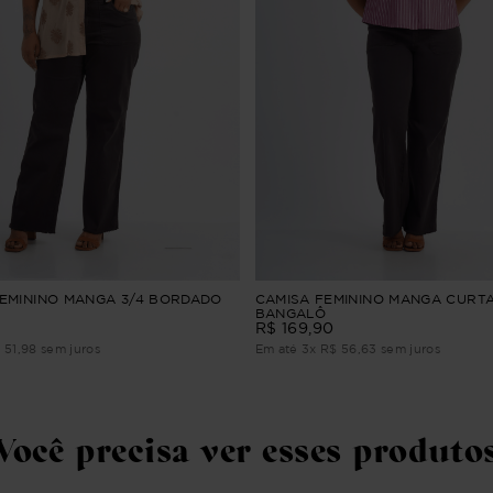
EMININO MANGA 3/4 BORDADO
CAMISA FEMININO MANGA CURTA
BANGALÔ
0
R$
169
,
90
$
51
,
98
sem juros
Em até
3
x
R$
56
,
63
sem juros
Você precisa ver esses produto