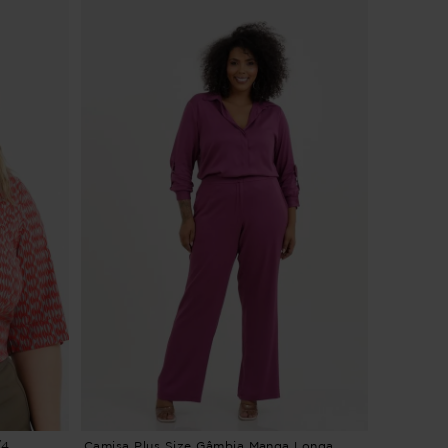
/4
Camisa Plus Size Gâmbia Manga Longa