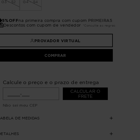
G3 - 52
G4 - 54
5%OFF
na primeira compra com cupom PRIMEIRA5
Descontos com cupom de vendedor
*Consulte as regras
PROVADOR VIRTUAL
COMPRAR
Calcule o preço e o prazo de entrega
CALCULAR O
FRETE
Não sei meu CEP
TABELA DE MEDIDAS
DETALHES