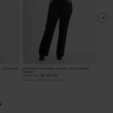
 LISTRADA
CAMISÃO FEMININO MANGA 3/4 XADREZ
CAMISA
MARIA
LONGA 
R$
164
,
90
R$
204
,
90
R$
254
,
Em até
3
x
R$
54
,
97
sem juros
Em até
4
s