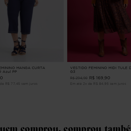
EMININO MANGA CURTA
VESTIDO FEMININO MIDI TULE
 Azul PP
G3
R$ 294,90
90
R$ 169,90
de R$ 77,45 sem juros
Em até 2x de R$ 84,95 sem juros
uem comprou, comprou tamb