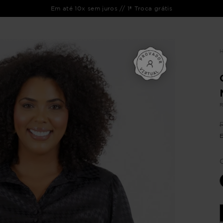
Em até 10x sem juros // 1ª Troca grátis
ENTO
LIQUIDAÇÃO
COLEÇÃO
OUTLET
VEJA TAMBÉM
CATÁLOGOS
R