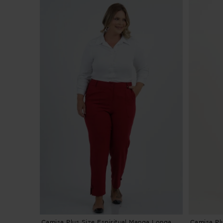
Camisa Plus Size Espiritual Manga Longa
Camisa Pl