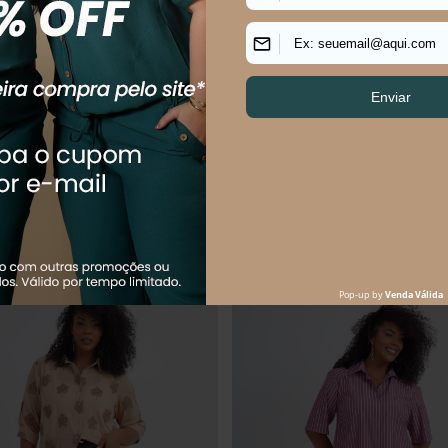
MININO MANGA LONGA XADREZ
Camisa Plus Size Feminino Manga
Cordel
R$
184
,
90
R$
109
,
90
R$
229
,
90
$
61
,
63
sem juros
Em até
2
x
R$
54
,
95
sem juros
Os mais vendidos