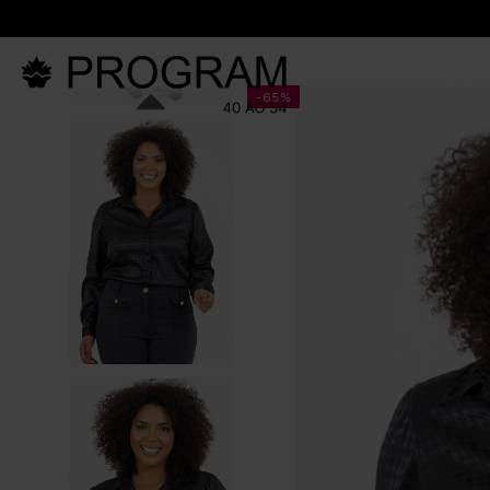
LANÇAM
-
65%