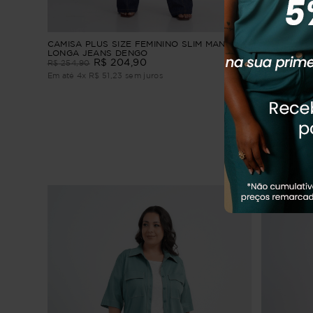
CAMISA PLUS SIZE FEMININO SLIM MANGA
CAMISA FE
LONGA JEANS DENGO
FOGUEIRA
R$
204
,
90
R$
254
,
90
R$
229
,
90
Em até
4
x
R$
51
,
23
sem juros
Em até
3
x
R