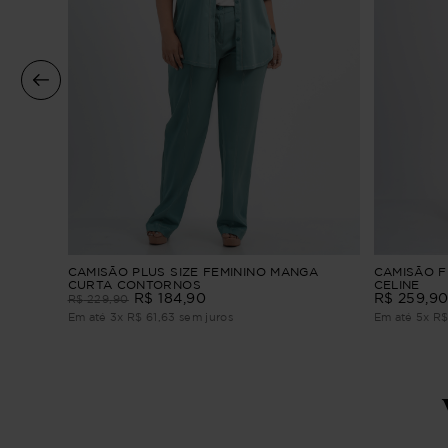
/4
CAMISÃO PLUS SIZE FEMININO MANGA
CAMISÃO F
CURTA CONTORNOS
CELINE
R$
184
,
90
R$
259
,
9
R$
229
,
90
Em até
3
x
R$
61
,
63
sem juros
Em até
5
x
R