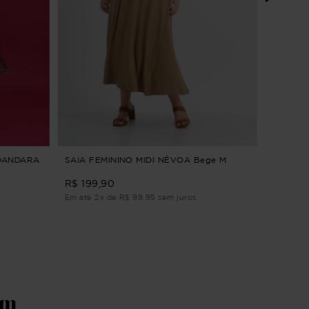
VESTIDO
CLARID
R$ 294,9
Em até 2
 DANDARA
SAIA FEMININO MIDI NÉVOA Bege M
R$ 199,90
Em até 2x de R$ 99,95 sem juros
ém