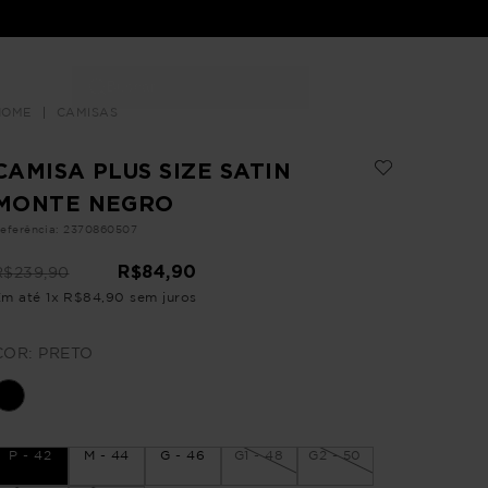
Buscar
LOJAS
CAMISAS
CAMISA PLUS SIZE SATIN
MONTE NEGRO
eferência
:
2370860507
R$
84
,
90
R$
239
,
90
Em até
1
x
R$
84
,
90
sem juros
COR:
PRETO
P - 42
M - 44
G - 46
G1 - 48
G2 - 50