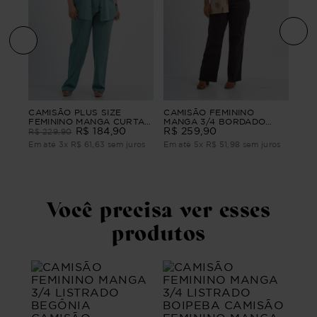
nino
CAM
CAMISÃO PLUS SIZE
CAMISÃO FEMININO
CUR
FEMININO MANGA CURTA
MANGA 3/4 BORDADO
BA
R$
CONTORNOS
R$
184
,
90
CELINE
R$
259
,
90
R$
229
,
90
ros
Em 
Em até
3
x
R$
61
,
63
sem juros
Em até
5
x
R$
51
,
98
sem juros
Você precisa ver esses
produtos