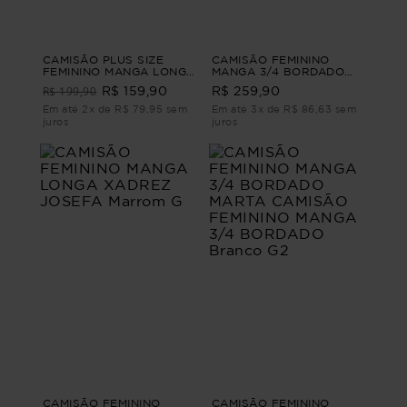
CAMISÃO PLUS SIZE
CAMISÃO FEMININO
FEMININO MANGA LONGA
MANGA 3/4 BORDADO
AFAIATARIA CONCÓRDIA
CELINE CAMISÃO
R$ 199,90
R$ 159,90
R$ 259,90
Vinho G4
FEMININO BORDADO
Branco G3
Em até 2x de R$ 79,95 sem
Em até 3x de R$ 86,63 sem
juros
juros
CAMISÃO FEMININO
CAMISÃO FEMININO