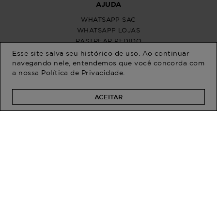
Esse site salva seu histórico de uso. Ao continuar
navegando nele, entendemos que você concorda com
a nossa
Política de Privacidade
.
ACEITAR
PROGRAM MODA
ATENDIMENTO
POLÍTICAS