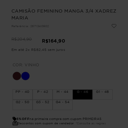
CAMISÃO FEMININO MANGA 3/4 XADREZ
MARIA
Referência
:
2671340902
R$
204
,
90
R$
164
,
90
Em até
2
x
R$
82
,
45
sem juros
COR:
VINHO
PP - 40
P - 42
M - 44
G - 46
G1 - 48
G2 - 50
G3 - 52
G4 - 54
5%OFF
na primeira compra com cupom PRIMEIRA5
Descontos com cupom de vendedor
*Consulte as regras