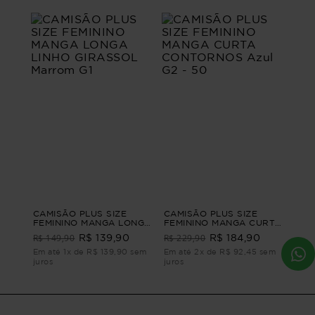
CAMISÃO PLUS SIZE
CAMISÃO PLUS SIZE
FEMININO MANGA LONGA
FEMININO MANGA CURTA
LINHO GIRASSOL Marrom
CONTORNOS Azul G2 -
R$ 149,90
R$ 229,90
R$ 139,90
R$ 184,90
G1
50
Em até 1x de R$ 139,90 sem
Em até 2x de R$ 92,45 sem
juros
juros