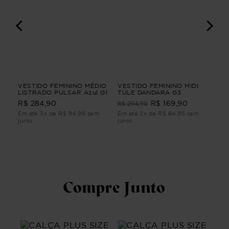
A
VESTIDO FEMININO MÉDIO
VESTIDO FEMININO MIDI
CA
LISTRADO PULSAR Azul G1
TULE DANDARA G3
PA
A
YU
R$ 294,90
R$ 284,90
R$ 169,90
R$
G4
PA
Azu
Em até 3x de R$ 94,96 sem
Em até 2x de R$ 84,95 sem
Em 
juros
juros
juro
Compre Junto