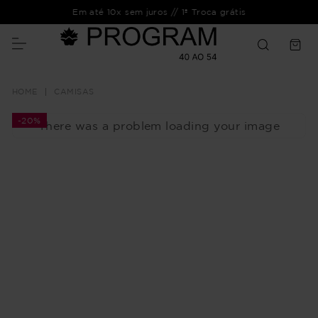
Em até 10x sem juros // 1ª Troca grátis
CAMISAS
-
20%
There was a problem loading your image