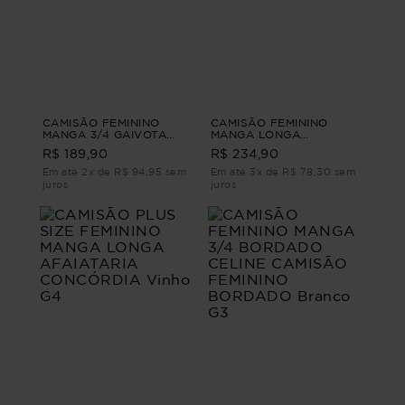
CAMISÃO FEMININO
CAMISÃO FEMININO
MANGA 3/4 GAIVOTA
MANGA LONGA
CAMISÃO FEMININO
LISTRADO MIRELA
R$ 189,90
R$ 234,90
MANGA 3/4 Branco M
CAMISÃO FEMININO
MANGA LONGA
Em até 2x de R$ 94,95 sem
Em até 3x de R$ 78,30 sem
LISTRADO G1
juros
juros