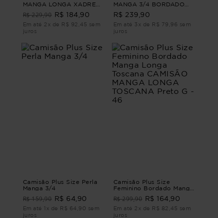
MANGA LONGA XADREZ
MANGA 3/4 BORDADO
JOSEFA Marrom G
MARTA CAMISÃO
R$ 229,90
R$ 184,90
R$ 239,90
FEMININO MANGA 3/4
BORDADO Branco G2
Em até 2x de R$ 92,45 sem
Em até 3x de R$ 79,96 sem
juros
juros
Camisão Plus Size Perla
Camisão Plus Size
Manga 3/4
Feminino Bordado Manga
Longa Toscana CAMISÃO
R$ 159,90
R$ 299,90
R$ 64,90
R$ 164,90
MANGA LONGA
TOSCANA Preto G - 46
Em até 1x de R$ 64,90 sem
Em até 2x de R$ 82,45 sem
juros
juros