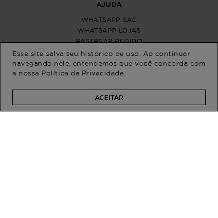
Esse site salva seu histórico de uso. Ao continuar
navegando nele, entendemos que você concorda com
a nossa
Política de Privacidade
.
ACEITAR
PROGRAM MODA
ATENDIMENTO
POLÍTICAS