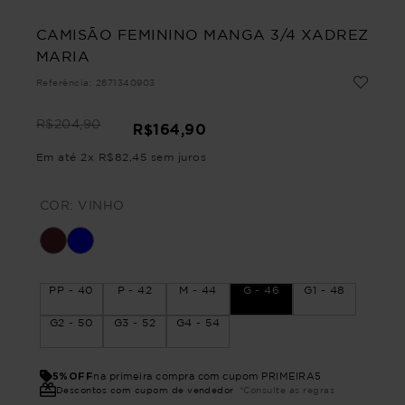
CAMISÃO FEMININO MANGA 3/4 XADREZ
MARIA
Referência
:
2671340903
R$
204
,
90
R$
164
,
90
Em até
2
x
R$
82
,
45
sem juros
COR:
VINHO
PP - 40
P - 42
M - 44
G - 46
G1 - 48
G2 - 50
G3 - 52
G4 - 54
5%OFF
na primeira compra com cupom PRIMEIRA5
Descontos com cupom de vendedor
*Consulte as regras