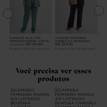
nino
CAM
CAMISÃO PLUS SIZE
CAMISÃO FEMININO
CUR
FEMININO MANGA CURTA
MANGA 3/4 BORDADO
BA
R$
CONTORNOS
R$
184
,
90
CELINE
R$
259
,
90
R$
229
,
90
ros
Em 
Em até
3
x
R$
61
,
63
sem juros
Em até
5
x
R$
51
,
98
sem juros
Você precisa ver esses
produtos