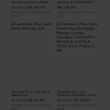
MANGA LONGA XADREZ
MANGA 3/4 BORDADO
JOSEFA Marrom G
MARTA CAMISÃO
R$ 229,90
R$ 184,90
R$ 239,90
FEMININO MANGA 3/4
BORDADO Branco G2
Em até 2x de R$ 92,45 sem
Em até 3x de R$ 79,96 sem
juros
juros
Camisão Plus Size Perla
Camisão Plus Size
Manga 3/4
Feminino Bordado Manga
Longa Toscana CAMISÃO
R$ 159,90
R$ 299,90
R$ 64,90
R$ 164,90
MANGA LONGA
TOSCANA Preto G - 46
Em até 1x de R$ 64,90 sem
Em até 2x de R$ 82,45 sem
juros
juros