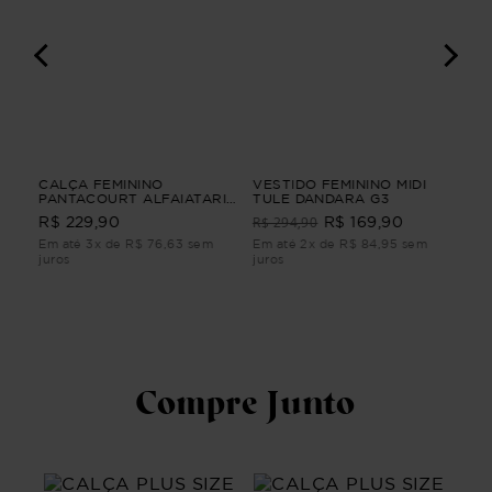
I
CALÇA FEMININO
VESTIDO FEMININO MIDI
VES
PANTACOURT ALFAIATARIA
TULE DANDARA G3
AN
YUMI CALÇA FEMININO
FEM
R$ 294,90
R$ 229,90
R$ 169,90
R$
PANTACOURT ALFAIATARIA
Azul M
Em até 3x de R$ 76,63 sem
Em até 2x de R$ 84,95 sem
Em 
juros
juros
juro
Compre Junto