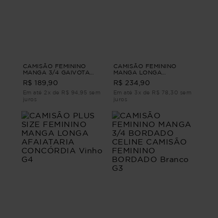
CAMISÃO FEMININO
CAMISÃO FEMININO
MANGA 3/4 GAIVOTA
MANGA LONGA
CAMISÃO FEMININO
LISTRADO MIRELA
R$ 189,90
R$ 234,90
MANGA 3/4 Branco M
CAMISÃO FEMININO
MANGA LONGA
Em até 2x de R$ 94,95 sem
Em até 3x de R$ 78,30 sem
LISTRADO G1
juros
juros