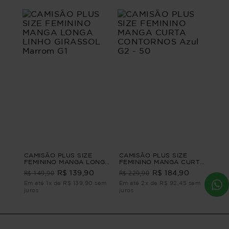
CAMISÃO PLUS SIZE
CAMISÃO PLUS SIZE
FEMININO MANGA LONGA
FEMININO MANGA CURTA
LINHO GIRASSOL Marrom
CONTORNOS Azul G2 -
R$ 149,90
R$ 229,90
R$ 139,90
R$ 184,90
G1
50
Em até 1x de R$ 139,90 sem
Em até 2x de R$ 92,45 sem
juros
juros