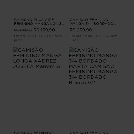
CAMISÃO PLUS SIZE
CAMISÃO FEMININO
FEMININO MANGA LONGA
MANGA 3/4 BORDADO
AFAIATARIA CONCÓRDIA
CELINE CAMISÃO
R$ 199,90
R$ 159,90
R$ 259,90
Vinho G4
FEMININO BORDADO
Branco G3
Em até 2x de R$ 79,95 sem
Em até 3x de R$ 86,63 sem
juros
juros
CAMISÃO FEMININO
CAMISÃO FEMININO