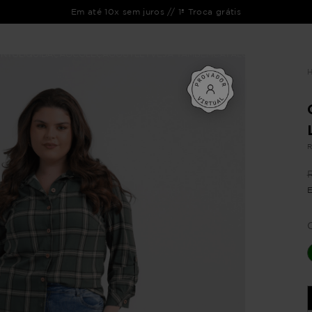
Em até 10x sem juros // 1ª Troca grátis
ENTO
LIQUIDAÇÃO
COLEÇÃO
OUTLET
VEJA TAMBÉM
CATÁLOGOS
R