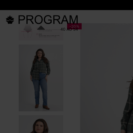
LANÇAM
-
20%