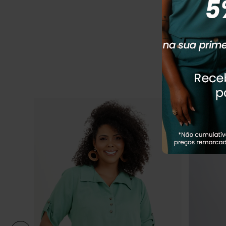
MOCHA
R$
294
,
90
Em até
4
x
R
Q