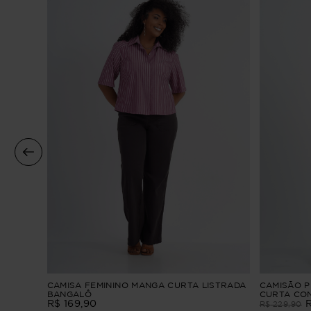
4 Linho
CAMISA FEMININO MANGA CURTA LISTRADA
CAMISÃO P
BANGALÔ
CURTA CO
R$
169
,
90
R$
229
,
90