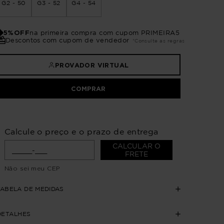
G2 - 50
G3 - 52
G4 - 54
5%OFF
na primeira compra com cupom PRIMEIRA5
Descontos com cupom de vendedor
*Consulte as regras
PROVADOR VIRTUAL
COMPRAR
Calcule o preço e o prazo de entrega
CALCULAR O
FRETE
Não sei meu CEP
TABELA DE MEDIDAS
DETALHES