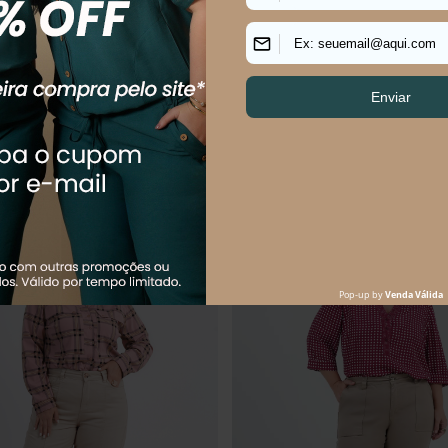
ABRIGO
R$
239
,
90
R$
124
,
90
R$
179
,
90
$
59
,
98
sem juros
Em até
2
x
R$
62
,
45
sem juros
uem comprou, comprou tamb