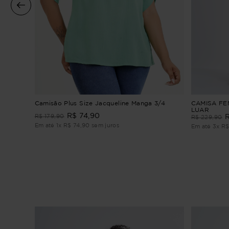
Camisão Plus Size Jacqueline Manga 3/4
CAMISA FE
LUAR
R$
74
,
90
R$
179
,
90
R$
229
,
90
Em até
1
x
R$
74
,
90
sem juros
Em até
3
x
R