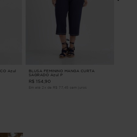
VESTID
G
R$ 294,9
Em até 2
CO Azul
BLUSA FEMININO MANGA CURTA
SAGRADO Azul P
R$ 154,90
Em até 2x de R$ 77,45 sem juros