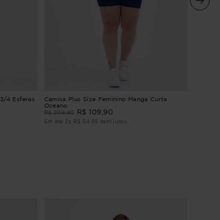
Camisa 
3/4 Esferas
Camisa Plus Size Feminino Manga Curta
Beach
Oceano
R$
109
,
90
R$
209
,
R$
209
,
90
Em até
2
Em até
2
x
R$
54
,
95
sem juros