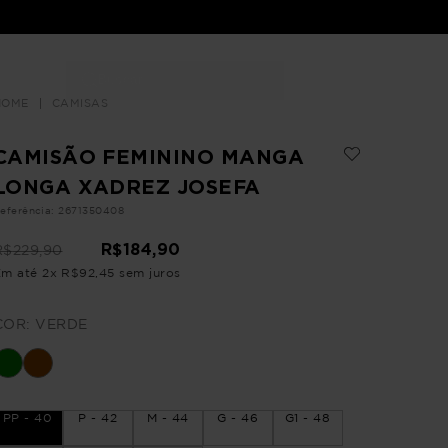
Buscar
LOJAS
CAMISAS
CAMISÃO FEMININO MANGA
LONGA XADREZ JOSEFA
eferência
:
2671350408
R$
184
,
90
R$
229
,
90
Em até
2
x
R$
92
,
45
sem juros
COR:
VERDE
PP - 40
P - 42
M - 44
G - 46
G1 - 48