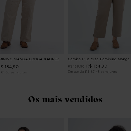
MININO MANGA LONGA XADREZ
Camisa Plus Size Feminino Manga 
R$
134
,
90
R$
184
,
90
R$
169
,
90
Em até
2
x
R$
67
,
45
sem juros
$
61
,
63
sem juros
Os mais vendidos