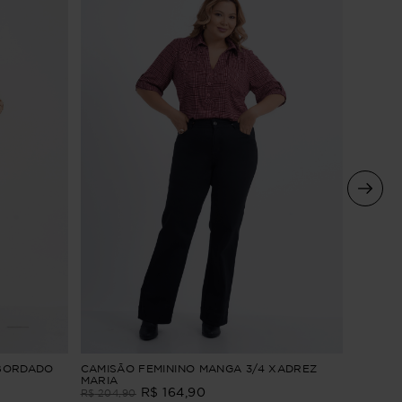
CAMISA
 BORDADO
CAMISÃO FEMININO MANGA 3/4 XADREZ
LONGA 
MARIA
R$
164
,
90
R$
254
,
R$
204
,
90