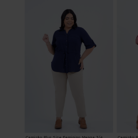
Camisão Plus Size Feminino Manga 3/4
Camisão P