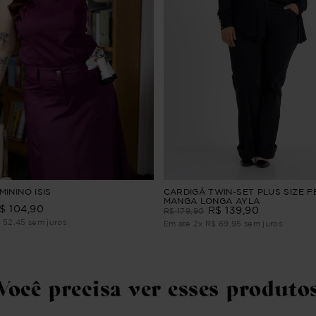
ININO ISIS
CARDIGÃ TWIN-SET PLUS SIZE F
MANGA LONGA AYLA
$
104
,
90
R$
139
,
90
R$
179
,
90
$
52
,
45
sem juros
Em até
2
x
R$
69
,
95
sem juros
Você precisa ver esses produto