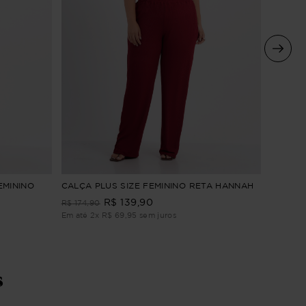
BLUSA 
EMININO
CALÇA PLUS SIZE FEMININO RETA HANNAH
HANNA
R$
139
,
90
R$
174
,
90
R$
129
,
9
Em até
2
x
R$
69
,
95
sem juros
Em até
1
s