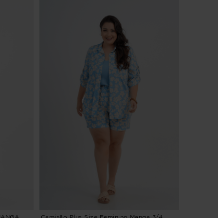
MANGA
Camisão Plus Size Feminino Manga 3/4