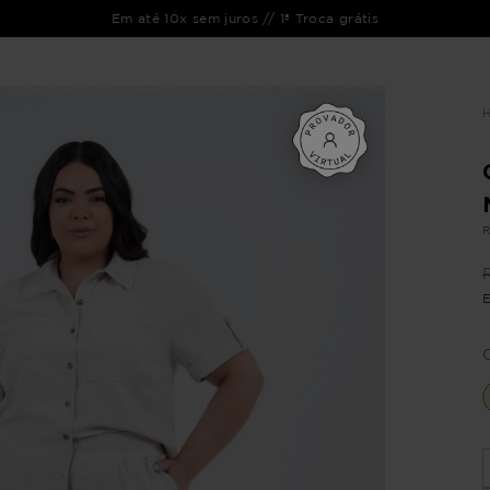
Em até 10x sem juros // 1ª Troca grátis
ENTO
LIQUIDAÇÃO
COLEÇÃO
OUTLET
VEJA TAMBÉM
CATÁLOGOS
R