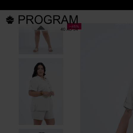
LANÇAM
-
45%