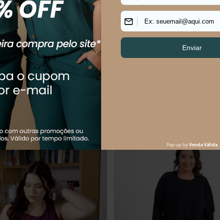
us Size Feminino Manga 3/4
Camisa Plus Size Feminino Manga
Jeans Elemento
$
119
,
90
R$
164
,
90
R$
274
,
90
$
59
,
95
sem juros
Em até
3
x
R$
54
,
97
sem juros
Os mais vendidos