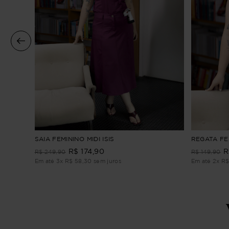
SAIA FEMININO MIDI ISIS
REGATA FEM
R$
174
,
90
R
R$
249
,
90
R$
149
,
90
Em até
3
x
R$
58
,
30
sem juros
Em até
2
x
R