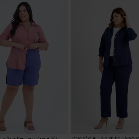
lus Size Feminino Manga 3/4
CAMISÃO PLUS SIZE FEMININO 