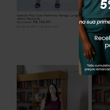
ga Beijo
Camisa Plus Size Feminino Manga Longa
Camisão Pl
Jeans Passione
Alessia
R$
144
,
90
R
R$
249
,
90
R$
194
,
90
Em até
2
x
R$
72
,
45
sem juros
Em até
2
x
R