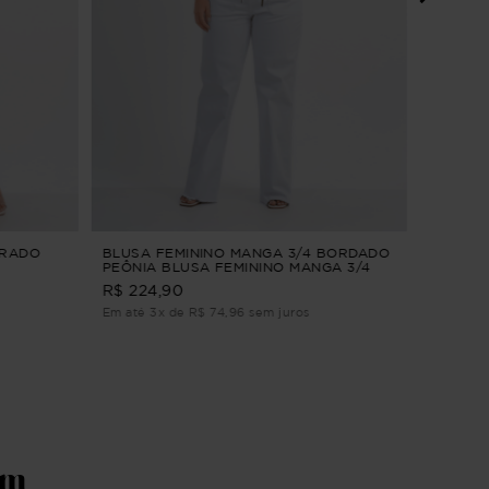
SAIA F
Bege G1
R$ 229,9
Em até 2
TRADO
BLUSA FEMININO MANGA 3/4 BORDADO
PEÔNIA BLUSA FEMININO MANGA 3/4
BORDADO Verde G1
R$ 224,90
Em até 3x de R$ 74,96 sem juros
ém