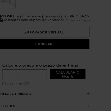
G4 - 54
5%OFF
na primeira compra com cupom PRIMEIRA5
Descontos com cupom de vendedor
*Consulte as regras
PROVADOR VIRTUAL
COMPRAR
Calcule o preço e o prazo de entrega
CALCULAR O
FRETE
Não sei meu CEP
TABELA DE MEDIDAS
DETALHES