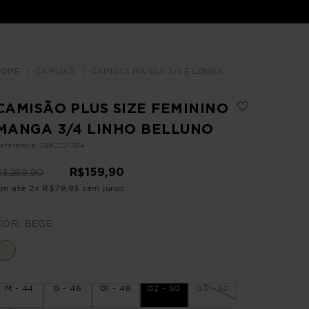
Buscar
LOJAS
CAMISAS
CAMISAS MANGA 3/4 E LONGA
CAMISÃO PLUS SIZE FEMININO
MANGA 3/4 LINHO BELLUNO
eferência
:
2562221704
R$
159
,
90
R$
289
,
90
Em até
2
x
R$
79
,
95
sem juros
COR:
BEGE
M - 44
G - 46
G1 - 48
G2 - 50
G3 - 52