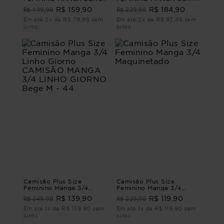
AFAIATARIA CONCÓRDIA
CONTORNOS Azul G2 -
R$ 199,90
R$ 229,90
R$ 159,90
R$ 184,90
Vinho G4
50
Em até 2x de R$ 79,95 sem
Em até 2x de R$ 92,45 sem
juros
juros
Camisão Plus Size
Camisão Plus Size
Feminino Manga 3/4
Feminino Manga 3/4
Linho Giorno CAMISÃO
Maquinetado
R$ 249,90
R$ 229,90
R$ 139,90
R$ 119,90
MANGA 3/4 LINHO
GIORNO Bege M - 44
Em até 1x de R$ 139,90 sem
Em até 1x de R$ 119,90 sem
juros
juros