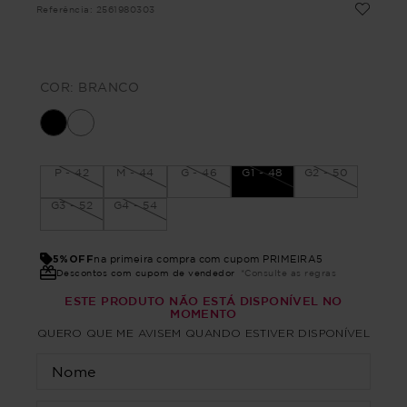
Referência
:
2561980303
COR:
BRANCO
P - 42
M - 44
G - 46
G1 - 48
G2 - 50
G3 - 52
G4 - 54
5%OFF
na primeira compra com cupom PRIMEIRA5
Descontos com cupom de vendedor
*Consulte as regras
ESTE PRODUTO NÃO ESTÁ DISPONÍVEL NO
MOMENTO
QUERO QUE ME AVISEM QUANDO ESTIVER DISPONÍVEL