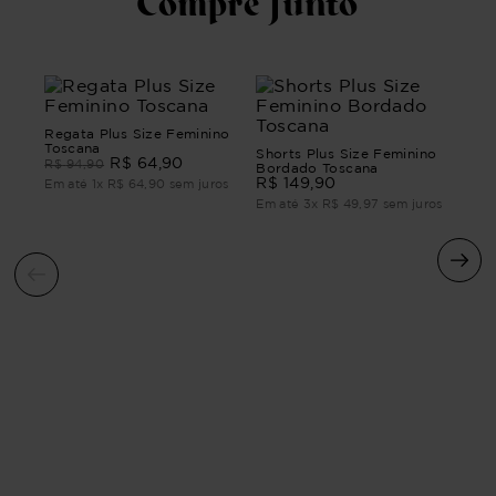
Compre Junto
Regata Plus Size Feminino
Toscana
Shorts Plus Size Feminino
R$
64
,
90
R$
94
,
90
Bordado Toscana
R$
149
,
90
Em até
1
x
R$
64
,
90
sem juros
Em até
3
x
R$
49
,
97
sem juros
Reg
Tos
R$
Em 