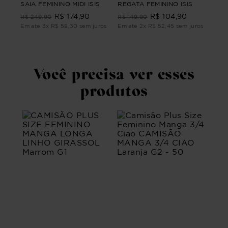
CAR
SAIA FEMININO MIDI ISIS
REGATA FEMININO ISIS
SIZ
R$
174
,
90
R$
104
,
90
LON
R$
249
,
90
R$
149
,
90
R$
Em até
3
x
R$
58
,
30
sem juros
Em até
2
x
R$
52
,
45
sem juros
ros
Em 
Você precisa ver esses
produtos