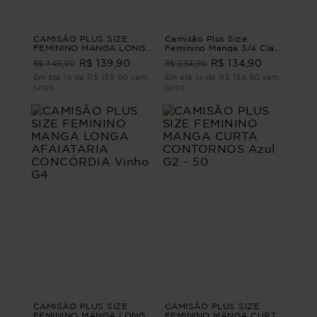
CAMISÃO PLUS SIZE
Camisão Plus Size
FEMININO MANGA LONGA
Feminino Manga 3/4 Ciao
LINHO GIRASSOL Marrom
CAMISÃO MANGA 3/4
R$ 149,90
R$ 234,90
R$ 139,90
R$ 134,90
G1
CIAO Laranja G2 - 50
Em até 1x de R$ 139,90 sem
Em até 1x de R$ 134,90 sem
juros
juros
CAMISÃO PLUS SIZE
CAMISÃO PLUS SIZE
FEMININO MANGA LONGA
FEMININO MANGA CURTA