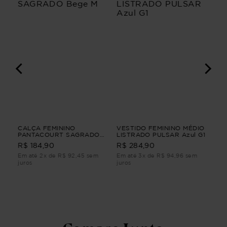
IO
CALÇA FEMININO
VESTIDO FEMININO MÉDIO
VE
PANTACOURT SAGRADO
LISTRADO PULSAR Azul G1
POÉ
Bege M
R$ 184,90
R$ 284,90
R$
m
Em até 2x de R$ 92,45 sem
Em até 3x de R$ 94,96 sem
Em 
juros
juros
juro