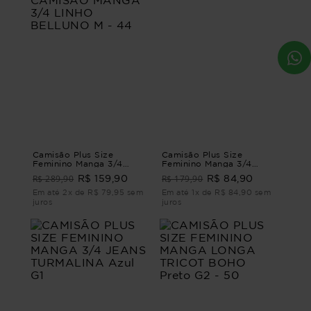
Camisão Plus Size
Camisão Plus Size
Feminino Manga 3/4
Feminino Manga 3/4
Linho Belluno CAMISÃO
Abare
R$ 289,90
R$ 179,90
R$ 159,90
R$ 84,90
MANGA 3/4 LINHO
BELLUNO M - 44
Em até 2x de R$ 79,95 sem
Em até 1x de R$ 84,90 sem
juros
juros