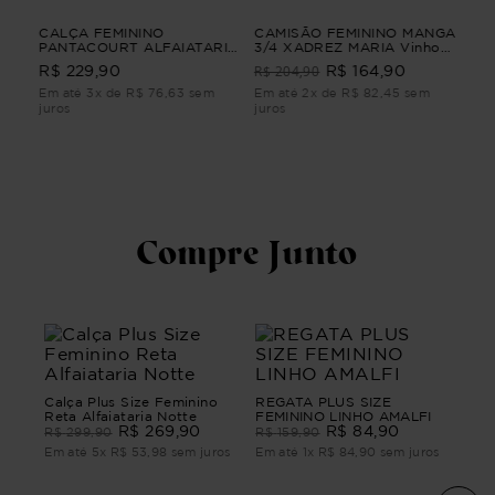
IO
CALÇA FEMININO
CAMISÃO FEMININO MANGA
BL
PANTACOURT ALFAIATARIA
3/4 XADREZ MARIA Vinho
LON
YUMI CALÇA FEMININO
G3
R$ 204,90
R$ 
R$ 229,90
R$ 164,90
PANTACOURT ALFAIATARIA
Azul M
Em até 3x de R$ 76,63 sem
Em até 2x de R$ 82,45 sem
Em 
juros
juros
juro
Compre Junto
Calça Plus Size Feminino
REGATA PLUS SIZE
Reta Alfaiataria Notte
FEMININO LINHO AMALFI
R$
269
,
90
R$
84
,
90
R$
299
,
90
R$
159
,
90
Em até
5
x
R$
53
,
98
sem juros
Em até
1
x
R$
84
,
90
sem juros