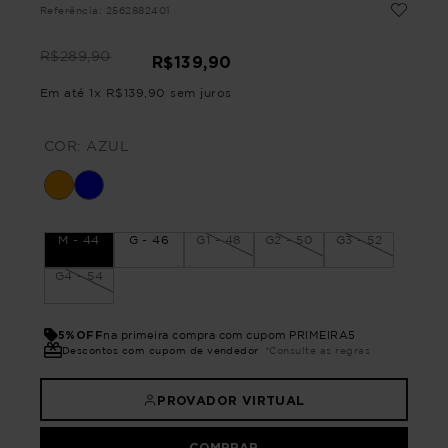
Referência
:
2562882401
R$
289
,
90
R$
139
,
90
Em até
1
x
R$
139
,
90
sem juros
COR:
AZUL
M - 44
G - 46
G1 - 48
G2 - 50
G3 - 52
G4 - 54
5%OFF
na primeira compra com cupom PRIMEIRA5
Descontos com cupom de vendedor
*Consulte as regras
PROVADOR VIRTUAL
COMPRAR