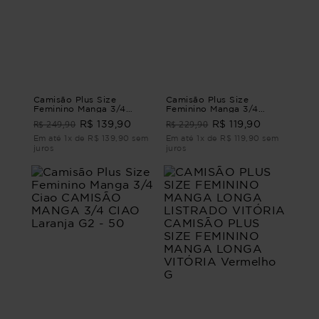
Camisão Plus Size
Camisão Plus Size
Feminino Manga 3/4
Feminino Manga 3/4
Linho Giorno CAMISÃO
Maquinetado
R$ 249,90
R$ 229,90
R$ 139,90
R$ 119,90
MANGA 3/4 LINHO
GIORNO Bege M - 44
Em até 1x de R$ 139,90 sem
Em até 1x de R$ 119,90 sem
juros
juros