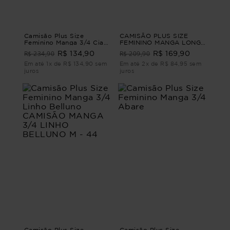
Camisão Plus Size
CAMISÃO PLUS SIZE
Feminino Manga 3/4 Ciao
FEMININO MANGA LONGA
CAMISÃO MANGA 3/4
LISTRADO VITÓRIA
R$ 234,90
R$ 209,90
R$ 134,90
R$ 169,90
CIAO Laranja G2 - 50
CAMISÃO PLUS SIZE
FEMININO MANGA LONGA
Em até 1x de R$ 134,90 sem
Em até 2x de R$ 84,95 sem
VITÓRIA Vermelho G
juros
juros
Camisão Plus Size
Camisão Plus Size