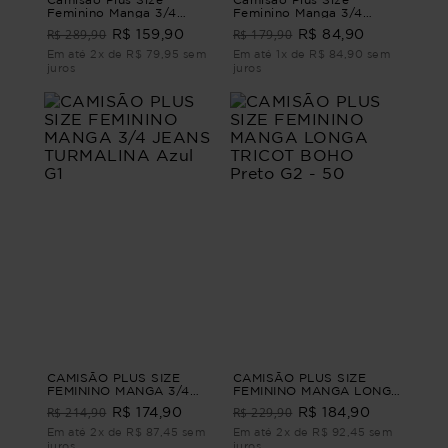
Feminino Manga 3/4
Feminino Manga 3/4
Linho Belluno CAMISÃO
Abare
R$ 289,90
R$ 179,90
R$ 159,90
R$ 84,90
MANGA 3/4 LINHO
BELLUNO M - 44
Em até 2x de R$ 79,95 sem
Em até 1x de R$ 84,90 sem
juros
juros
CAMISÃO PLUS SIZE
CAMISÃO PLUS SIZE
FEMININO MANGA 3/4
FEMININO MANGA LONGA
JEANS TURMALINA Azul
TRICOT BOHO Preto G2 -
R$ 214,90
R$ 229,90
R$ 174,90
R$ 184,90
G1
50
Em até 2x de R$ 87,45 sem
Em até 2x de R$ 92,45 sem
juros
juros