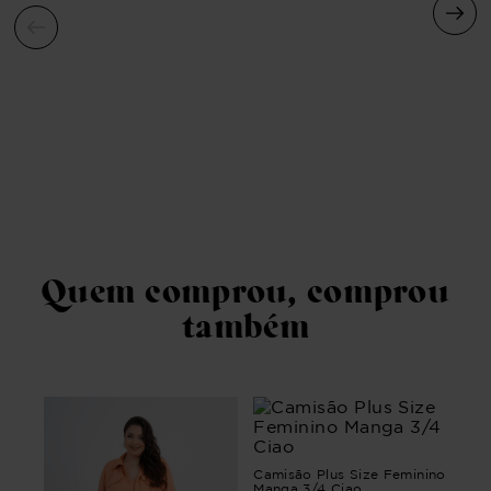
Cal
Cro
R$
Em 
Quem comprou, comprou
também
Camisão Plus Size Feminino
Manga 3/4 Ciao