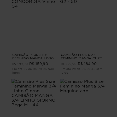
CAMISÃO PLUS SIZE
CAMISÃO PLUS SIZE
FEMININO MANGA LONGA
FEMININO MANGA CURTA
AFAIATARIA CONCÓRDIA
CONTORNOS Azul G2 -
R$ 199,90
R$ 229,90
R$ 159,90
R$ 184,90
Vinho G4
50
Em até 2x de R$ 79,95 sem
Em até 2x de R$ 92,45 sem
juros
juros