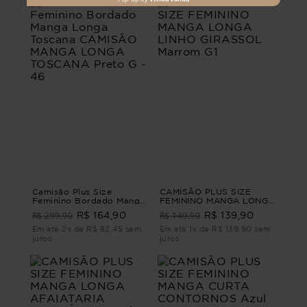
Camisão Plus Size
CAMISÃO PLUS SIZE
Feminino Bordado Manga
FEMININO MANGA LONGA
Longa Toscana CAMISÃO
LINHO GIRASSOL Marrom
R$ 299,90
R$ 149,90
R$ 164,90
R$ 139,90
MANGA LONGA
G1
TOSCANA Preto G - 46
Em até 2x de R$ 82,45 sem
Em até 1x de R$ 139,90 sem
juros
juros