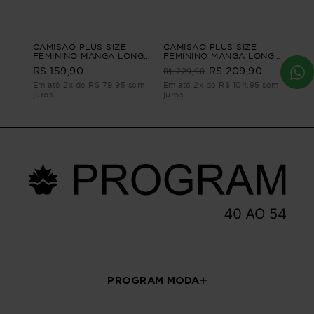
CAMISÃO PLUS SIZE
CAMISÃO PLUS SIZE
FEMININO MANGA LONGA
FEMININO MANGA LONGA
SUEDE RAFFINATO
TRICOT BOHO Preto G -
R$ 229,90
R$ 159,90
R$ 209,90
CAMISÃO PLUS SIZE
46
FEMININO MANGA LONGA
Em até 2x de R$ 79,95 sem
Em até 2x de R$ 104,95 sem
RAFFINATO Azul M
juros
juros