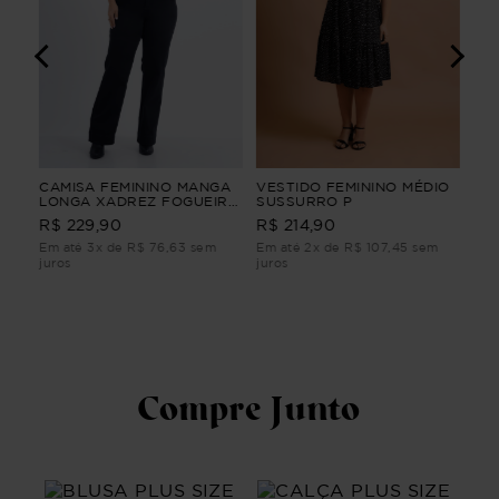
CAMISA FEMININO MANGA
VESTIDO FEMININO MÉDIO
SAI
ÇA
LONGA XADREZ FOGUEIRA
SUSSURRO P
VE
G2
CAMISA FEMININO MANGA
R$ 
R$ 229,90
R$ 214,90
LONGA XADREZ Vinho P
Em até 3x de R$ 76,63 sem
Em até 2x de R$ 107,45 sem
Em 
juros
juros
juro
Compre Junto