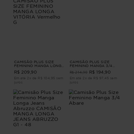
CAMISÃO PLUS SIZE
CAMISÃO PLUS SIZE
FEMININO MANGA LONGA
FEMININO MANGA 3/4
LISTRADO VITÓRIA
JEANS TURMALINA Azul
R$ 214,90
R$ 209,90
R$ 194,90
CAMISÃO PLUS SIZE
G
FEMININO MANGA LONGA
Em até 2x de R$ 104,95 sem
Em até 2x de R$ 97,45 sem
VITÓRIA Vermelho G
juros
juros