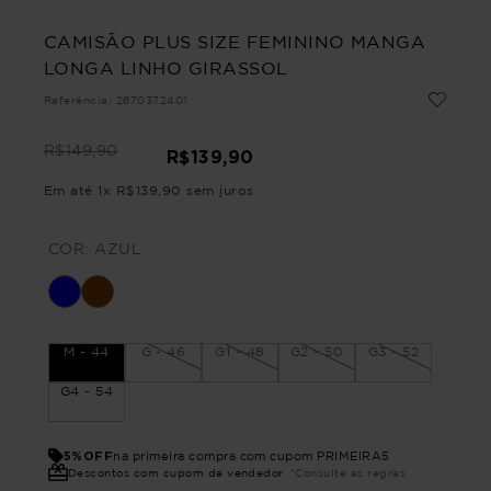
CAMISÃO PLUS SIZE FEMININO MANGA
LONGA LINHO GIRASSOL
Referência
:
2670372401
R$
149
,
90
R$
139
,
90
Em até
1
x
R$
139
,
90
sem juros
COR:
AZUL
M - 44
G - 46
G1 - 48
G2 - 50
G3 - 52
G4 - 54
5%OFF
na primeira compra com cupom PRIMEIRA5
Descontos com cupom de vendedor
*Consulte as regras