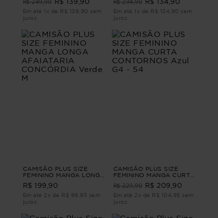
R$ 249,90
R$ 234,90
R$ 139,90
R$ 134,90
MANGA 3/4 LINHO
CIAO Azul G2 - 50
GIORNO Azul G - 46
Em até 1x de R$ 139,90 sem
Em até 1x de R$ 134,90 sem
juros
juros
CAMISÃO PLUS SIZE
CAMISÃO PLUS SIZE
FEMININO MANGA LONGA
FEMININO MANGA CURTA
AFAIATARIA CONCÓRDIA
CONTORNOS Azul G4 -
R$ 229,90
R$ 199,90
R$ 209,90
Verde M
54
Em até 2x de R$ 99,95 sem
Em até 2x de R$ 104,95 sem
juros
juros