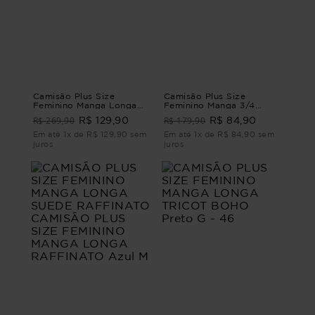
Camisão Plus Size
Camisão Plus Size
Feminino Manga Longa
Feminino Manga 3/4
Jeans Abruzzo CAMISÃO
Abare
R$ 269,90
R$ 179,90
R$ 129,90
R$ 84,90
MANGA LONGA JEANS
ABRUZZO G1 - 48
Em até 1x de R$ 129,90 sem
Em até 1x de R$ 84,90 sem
juros
juros