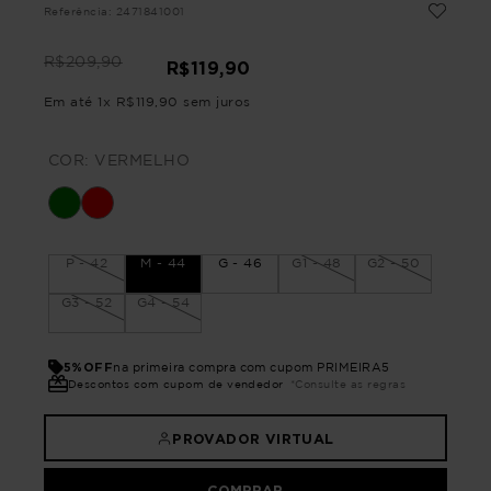
Referência
:
2471841001
R$
209
,
90
R$
119
,
90
Em até
1
x
R$
119
,
90
sem juros
COR:
VERMELHO
P - 42
M - 44
G - 46
G1 - 48
G2 - 50
G3 - 52
G4 - 54
5%OFF
na primeira compra com cupom PRIMEIRA5
Descontos com cupom de vendedor
*Consulte as regras
PROVADOR VIRTUAL
COMPRAR