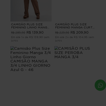
CAMISÃO PLUS SIZE
CAMISÃO PLUS SIZE
FEMININO LINHO MANGA
FEMININO MANGA CURTA
CURTA AMALFI Laranja M
CONTORNOS Azul G4 -
R$ 289,90
R$ 229,90
R$ 139,90
R$ 209,90
54
Em até 1x de R$ 139,90 sem
Em até 2x de R$ 104,95 sem
juros
juros