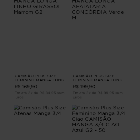
CAMISÃO PLUS SIZE
CAMISÃO PLUS SIZE
FEMININO MANGA LONGA
FEMININO MANGA LONGA
LINHO GIRASSOL Marrom
AFAIATARIA CONCÓRDIA
R$ 169,90
R$ 199,90
G2
Verde M
Em até 2x de R$ 84,95 sem
Em até 2x de R$ 99,95 sem
juros
juros