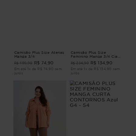
Camisão Plus Size Atenas
Camisão Plus Size
Manga 3/4
Feminino Manga 3/4 Ciao
CAMISÃO MANGA 3/4
R$ 199,90
R$ 234,90
R$ 74,90
R$ 134,90
CIAO Azul G2 - 50
Em até 1x de R$ 74,90 sem
Em até 1x de R$ 134,90 sem
juros
juros