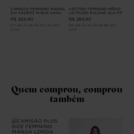
CAMISÃO FEMININO MANGA
VESTIDO FEMININO MÉDIO
SAI
3/4 XADREZ MARIA Vinho
LISTRADO PULSAR Azul PP
VE
PP
R$ 
R$ 204,90
R$ 284,90
Em até 2x de R$ 102,45 sem
Em até 3x de R$ 94,96 sem
Em 
juros
juros
juro
Quem comprou, comprou
também