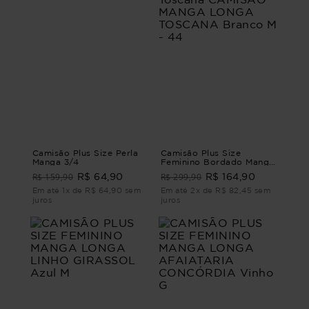
Camisão Plus Size Perla
Camisão Plus Size
Manga 3/4
Feminino Bordado Manga
Longa Toscana CAMISÃO
R$ 159,90
R$ 299,90
R$ 64,90
R$ 164,90
MANGA LONGA
TOSCANA Branco M - 44
Em até 1x de R$ 64,90 sem
Em até 2x de R$ 82,45 sem
juros
juros