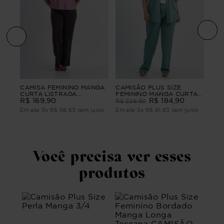
nino
CAM
CAMISA FEMININO MANGA
CAMISÃO PLUS SIZE
o
MAN
CURTA LISTRADA
FEMININO MANGA CURTA
MAR
BANGALÔ
R$
169
,
90
CONTORNOS
R$
184
,
90
R$
R$
229
,
90
ros
Em 
Em até
3
x
R$
56
,
63
sem juros
Em até
3
x
R$
61
,
63
sem juros
Você precisa ver esses
produtos