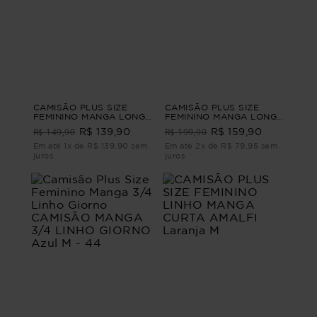
CAMISÃO PLUS SIZE
CAMISÃO PLUS SIZE
FEMININO MANGA LONGA
FEMININO MANGA LONGA
LINHO GIRASSOL Azul M
AFAIATARIA CONCÓRDIA
R$ 149,90
R$ 199,90
R$ 139,90
R$ 159,90
Vinho G
Em até 1x de R$ 139,90 sem
Em até 2x de R$ 79,95 sem
juros
juros