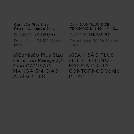
Camisão Plus Size
CAMISÃO PLUS SIZE
Feminino Manga 3/4
FEMININO LINHO MANGA
Linho Giorno CAMISÃO
CURTA AMALFI Laranja M
R$ 249,90
R$ 289,90
R$ 139,90
R$ 139,90
MANGA 3/4 LINHO
GIORNO Azul M - 44
Em até 1x de R$ 139,90 sem
Em até 1x de R$ 139,90 sem
juros
juros