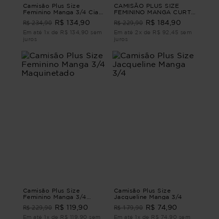
Camisão Plus Size
CAMISÃO PLUS SIZE
Feminino Manga 3/4 Ciao
FEMININO MANGA CURTA
CAMISÃO MANGA 3/4
CONTORNOS Verde P -
R$ 234,90
R$ 229,90
R$ 134,90
R$ 184,90
CIAO Azul G2 - 50
42
Em até 1x de R$ 134,90 sem
Em até 2x de R$ 92,45 sem
juros
juros
Camisão Plus Size
Camisão Plus Size
Feminino Manga 3/4
Jacqueline Manga 3/4
Maquinetado
R$ 229,90
R$ 179,90
R$ 119,90
R$ 74,90
Em até 1x de R$ 119,90 sem
Em até 1x de R$ 74,90 sem