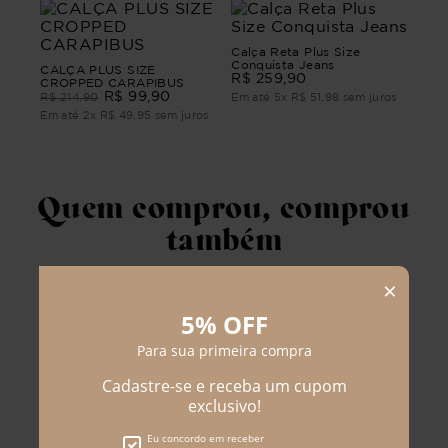
Calça Reta Plus Size
Conquista Jeans
CALÇA PLUS SIZE
R$
259
,
90
CROPPED CARAPIBUS
R$
99
,
90
R$
214
,
90
Em até
5
x
R$
51
,
98
sem juros
Em até
2
x
R$
49
,
95
sem juros
Quem comprou, comprou
também