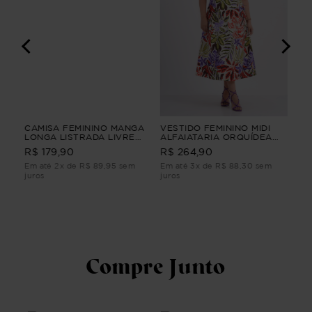
GA
CAMISA FEMININO MANGA
VESTIDO FEMININO MIDI
VES
IRA
LONGA LISTRADA LIVRE
ALFAIATARIA ORQUÍDEA
TU
GA
Vermelho G1
VESTIDO FEMININO MIDI
R$ 
R$ 179,90
R$ 264,90
4
ALFAIATARIA Roxo PP
Em até 2x de R$ 89,95 sem
Em até 3x de R$ 88,30 sem
Em 
juros
juros
juro
Compre Junto