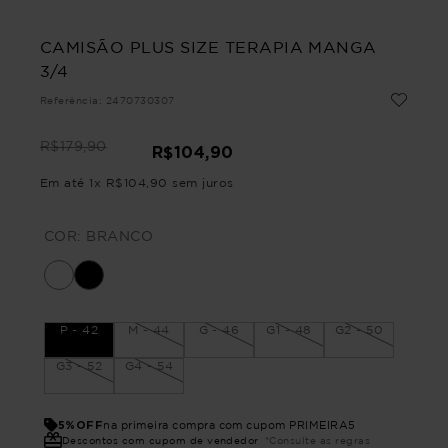
CAMISÃO PLUS SIZE TERAPIA MANGA
3/4
Referência
:
2470730307
R$
179
,
90
R$
104
,
90
Em até
1
x
R$
104
,
90
sem juros
COR:
BRANCO
P - 42
M - 44
G - 46
G1 - 48
G2 - 50
G3 - 52
G4 - 54
5%OFF
na primeira compra com cupom PRIMEIRA5
Descontos com cupom de vendedor
*Consulte as regras