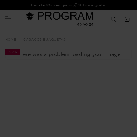
Em até 10x sem juros // 1ª Troca grátis
CASACOS E JAQUETAS
-
22%
There was a problem loading your image