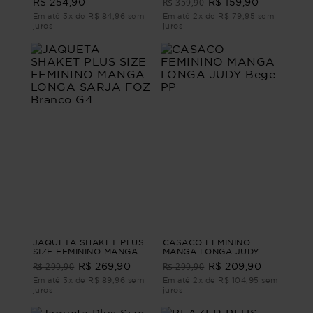
R$ 359,90
R$ 254,90
R$ 159,90
Em até 3x de R$ 84,96 sem
Em até 2x de R$ 79,95 sem
juros
juros
JAQUETA SHAKET PLUS
CASACO FEMININO
SIZE FEMININO MANGA
MANGA LONGA JUDY
LONGA SARJA FOZ
Bege PP
R$ 299,90
R$ 299,90
R$ 269,90
R$ 209,90
Branco G4
Em até 3x de R$ 89,96 sem
Em até 2x de R$ 104,95 sem
juros
juros