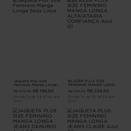
Jaqueta Plus Size
BLAZER PLUS SIZE
Feminino Manga Longa
FEMININO MANGA LONGA
Sarja Lince
ALFAIATARIA
R$ 319,90
R$ 334,90
R$ 194,90
R$ 234,90
CONFIANÇA Azul G1
Em até 2x de R$ 97,45 sem
Em até 3x de R$ 78,30 sem
juros
juros