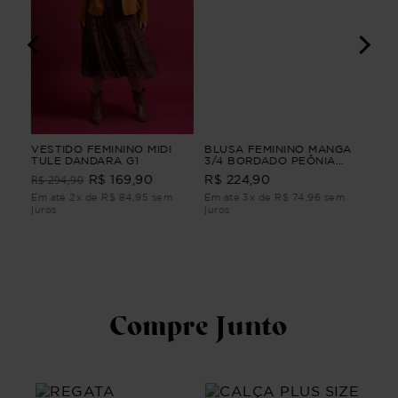
IO
VESTIDO FEMININO MIDI
BLUSA FEMININO MANGA
SAI
TULE DANDARA G1
3/4 BORDADO PEÔNIA
VE
BLUSA FEMININO MANGA
R$ 294,90
R$ 
R$ 169,90
R$ 224,90
3/4 BORDADO Verde G1
m
Em até 2x de R$ 84,95 sem
Em até 3x de R$ 74,96 sem
Em 
juros
juros
juro
Compre Junto