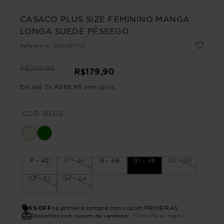
CASACO PLUS SIZE FEMININO MANGA
LONGA SUEDE PÊSSEGO
Referência
:
2620561703
R$
229
,
90
R$
179
,
90
Em até
2
x
R$
89
,
95
sem juros
COR:
BEGE
P - 42
M - 44
G - 46
G1 - 48
G2 - 50
G3 - 52
G4 - 54
5%OFF
na primeira compra com cupom PRIMEIRA5
Descontos com cupom de vendedor
*Consulte as regras