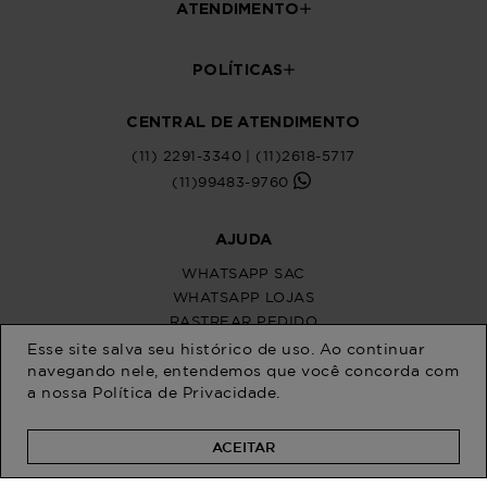
ATENDIMENTO
POLÍTICAS
CENTRAL DE ATENDIMENTO
(11) 2291-3340 | (11)2618-5717
(11)99483-9760
AJUDA
WHATSAPP SAC
WHATSAPP LOJAS
RASTREAR PEDIDO
SOLICITE SUA TROCA
Esse site salva seu histórico de uso. Ao continuar
PERGUNTAS FREQUENTES
navegando nele, entendemos que você concorda com
a nossa
Política de Privacidade
.
ACEITAR
Na Program Moda, a moda plus size
feminina brilha com estilo único. Somos