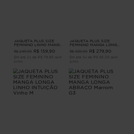
JAQUETA PLUS SIZE
JAQUETA PLUS SIZE
FEMININO LINHO MANGA
FEMININO MANGA LONGA
CURTA TERRACINA
SARJA ATHENAS Marrom
R$ 249,90
R$ 309,90
R$ 159,90
R$ 279,90
Verde G - 46
G3
Em até 2x de R$ 79,95 sem
Em até 3x de R$ 93,30 sem
juros
juros