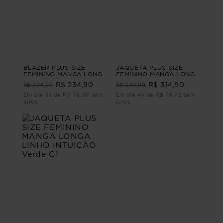
BLAZER PLUS SIZE
JAQUETA PLUS SIZE
FEMININO MANGA LONGA
FEMININO MANGA LONGA
ALFAIATARIA
JEANS DANÚBIO Azul M
R$ 334,90
R$ 349,90
R$ 234,90
R$ 314,90
CONFIANÇA Preto G3
Em até 3x de R$ 78,30 sem
Em até 4x de R$ 78,72 sem
juros
juros