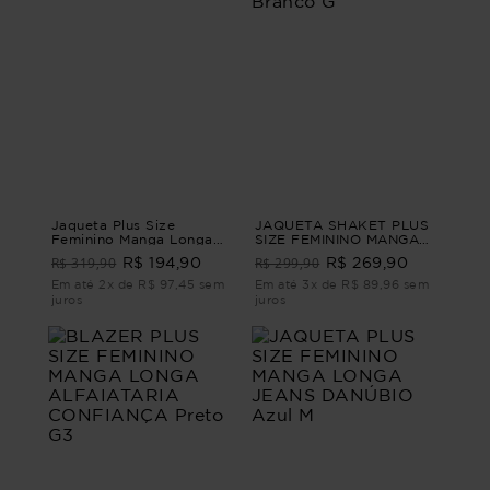
Jaqueta Plus Size
JAQUETA SHAKET PLUS
Feminino Manga Longa
SIZE FEMININO MANGA
Sarja Lince
LONGA SARJA FOZ
R$ 319,90
R$ 299,90
R$ 194,90
R$ 269,90
Branco G
Em até 2x de R$ 97,45 sem
Em até 3x de R$ 89,96 sem
juros
juros