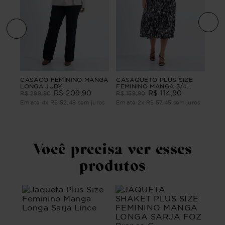
CASACO FEMININO MANGA
CASAQUETO PLUS SIZE
CAS
GA
LONGA JUDY
FEMININO MANGA 3/4
FEM
R$
209
,
90
ALFAIATARIA ADORABLE
R$
114
,
90
SUE
R$
299
,
90
R$
159
,
90
R$
ros
Em até
4
x
R$
52
,
48
sem juros
Em até
2
x
R$
57
,
45
sem juros
Em 
Você precisa ver esses
produtos