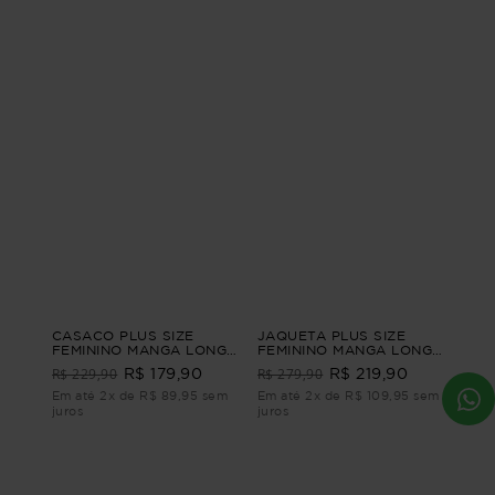
CASACO PLUS SIZE
JAQUETA PLUS SIZE
FEMININO MANGA LONGA
FEMININO MANGA LONGA
SUEDE PÊSSEGO Verde
ABRAÇO Azul M
R$ 229,90
R$ 279,90
R$ 179,90
R$ 219,90
M - 44
Em até 2x de R$ 89,95 sem
Em até 2x de R$ 109,95 sem
juros
juros