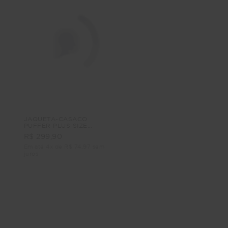
JAQUETA-CASACO
JAQUETA PLUS SIZE
PUFFER PLUS SIZE
FEMININO MANGA LONGA
FEMININO MANGA LONGA
JEANS NICOLE Azul G4
R$ 294,90
R$ 299,90
R$ 264,90
USHUAIA Preto G
Em até 4x de R$ 74,97 sem
Em até 3x de R$ 88,30 sem
juros
juros