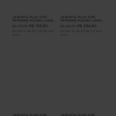
JAQUETA PLUS SIZE
JAQUETA PLUS SIZE
FEMININO MANGA LONGA
FEMININO MANGA LONGA
LINHO INTUIÇÃO Verde
JEANS CLAIRE Azul G
R$ 179,90
R$ 324,90
R$ 139,90
R$ 294,90
G1
Em até 1x de R$ 139,90 sem
Em até 3x de R$ 98,30 sem
juros
juros
JAQUETA PLUS SIZE
JAQUETA PLUS SIZE