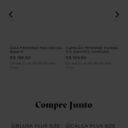
SAIA FEMININO MIDI NÉVOA
CAMISÃO FEMININO MANGA
BL
Bege M
3/4 GAIVOTA CAMISÃO
3/
FEMININO MANGA 3/4
BL
R$ 199,90
R$ 189,90
R$
Branco M
3/
Em até 2x de R$ 99,95 sem
Em até 2x de R$ 94,95 sem
Em 
juros
juros
juro
Compre Junto