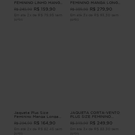
FEMININO LINHO MANGA
FEMININO MANGA LONGA
CURTA TERRACINA
SARJA ATHENAS Marrom
R$ 249,90
R$ 309,90
R$ 159,90
R$ 279,90
Marrom G1 - 48
G2
Em até 2x de R$ 79,95 sem
Em até 3x de R$ 93,30 sem
juros
juros
Jaqueta Plus Size
JAQUETA CORTA-VENTO
Feminino Manga Longa
PLUS SIZE FEMININO
Movimento
MANGA LONGA
R$ 294,90
R$ 319,90
R$ 164,90
R$ 249,90
SEVERON Bege M
Em até 2x de R$ 82,45 sem
Em até 3x de R$ 83,30 sem
juros
juros