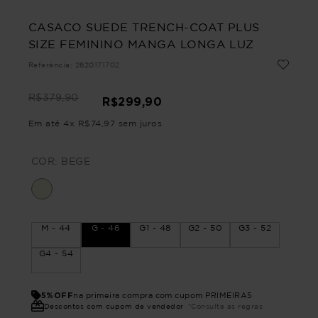
CASACO SUEDE TRENCH-COAT PLUS
SIZE FEMININO MANGA LONGA LUZ
Referência
:
2620171702
R$
379
,
90
R$
299
,
90
Em até
4
x
R$
74
,
97
sem juros
COR:
BEGE
M - 44
G - 46
G1 - 48
G2 - 50
G3 - 52
G4 - 54
5%OFF
na primeira compra com cupom PRIMEIRA5
Descontos com cupom de vendedor
*Consulte as regras