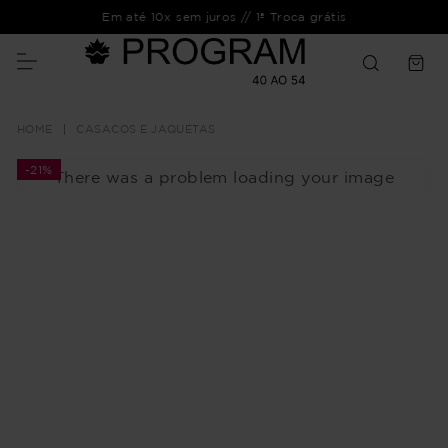
Em até 10x sem juros // 1ª Troca grátis
CASACOS E JAQUETAS
-
21%
There was a problem loading your image