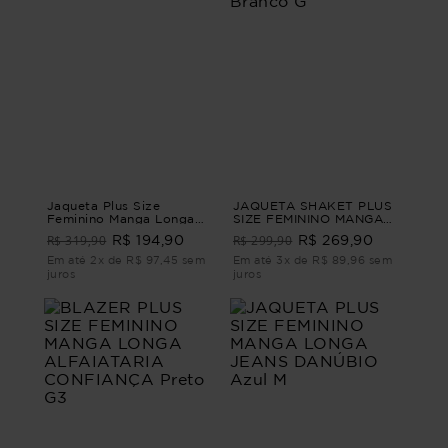
Jaqueta Plus Size
JAQUETA SHAKET PLUS
Feminino Manga Longa
SIZE FEMININO MANGA
Sarja Lince
LONGA SARJA FOZ
R$ 319,90
R$ 299,90
R$ 194,90
R$ 269,90
Branco G
Em até 2x de R$ 97,45 sem
Em até 3x de R$ 89,96 sem
juros
juros