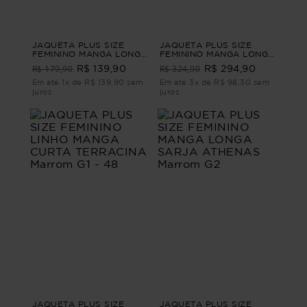
JAQUETA PLUS SIZE
JAQUETA PLUS SIZE
FEMININO MANGA LONGA
FEMININO MANGA LONGA
LINHO INTUIÇÃO Verde
JEANS CLAIRE Azul G
R$ 179,90
R$ 324,90
R$ 139,90
R$ 294,90
G1
Em até 1x de R$ 139,90 sem
Em até 3x de R$ 98,30 sem
juros
juros
JAQUETA PLUS SIZE
JAQUETA PLUS SIZE