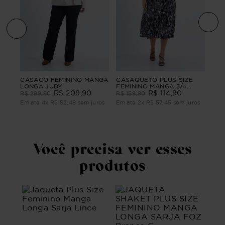
CAS
CASACO FEMININO MANGA
CASAQUETO PLUS SIZE
GA
FEM
LONGA JUDY
FEMININO MANGA 3/4
SUE
R$
209
,
90
ALFAIATARIA ADORABLE
R$
114
,
90
R$
R$
299
,
90
R$
159
,
90
ros
Em 
Em até
4
x
R$
52
,
48
sem juros
Em até
2
x
R$
57
,
45
sem juros
Você precisa ver esses
produtos