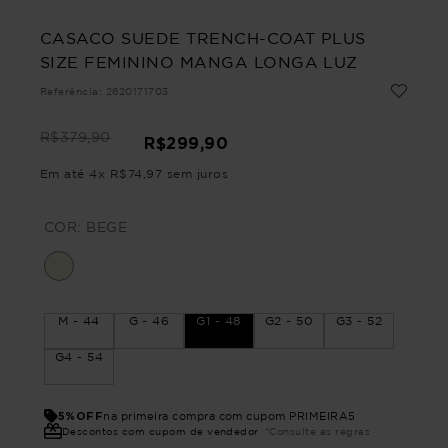
CASACO SUEDE TRENCH-COAT PLUS
SIZE FEMININO MANGA LONGA LUZ
Referência
:
2620171703
R$
379
,
90
R$
299
,
90
Em até
4
x
R$
74
,
97
sem juros
COR:
BEGE
M - 44
G - 46
G1 - 48
G2 - 50
G3 - 52
G4 - 54
5%OFF
na primeira compra com cupom PRIMEIRA5
Descontos com cupom de vendedor
*Consulte as regras