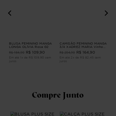
IO
BLUSA FEMININO MANGA
CAMISÃO FEMININO MANGA
VE
LONGA OLÍVIA Rosa G2
3/4 XADREZ MARIA Vinho
POÉ
G3
R$ 184,90
R$ 204,90
R$ 109,90
R$ 164,90
R$
m
Em até 1x de R$ 109,90 sem
Em até 2x de R$ 82,45 sem
Em 
juros
juros
juro
Compre Junto