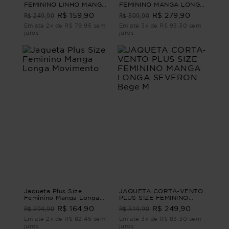
FEMININO LINHO MANGA
FEMININO MANGA LONGA
CURTA TERRACINA
SARJA ATHENAS Marrom
R$ 249,90
R$ 309,90
R$ 159,90
R$ 279,90
Marrom G1 - 48
G2
Em até 2x de R$ 79,95 sem
Em até 3x de R$ 93,30 sem
juros
juros
Jaqueta Plus Size
JAQUETA CORTA-VENTO
Feminino Manga Longa
PLUS SIZE FEMININO
Movimento
MANGA LONGA
R$ 294,90
R$ 319,90
R$ 164,90
R$ 249,90
SEVERON Bege M
Em até 2x de R$ 82,45 sem
Em até 3x de R$ 83,30 sem
juros
juros