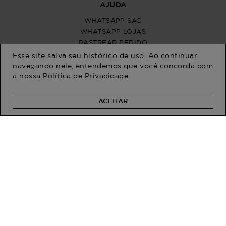
Esse site salva seu histórico de uso. Ao continuar
navegando nele, entendemos que você concorda com
a nossa
Política de Privacidade
.
ACEITAR
PROGRAM MODA
ATENDIMENTO
POLÍTICAS