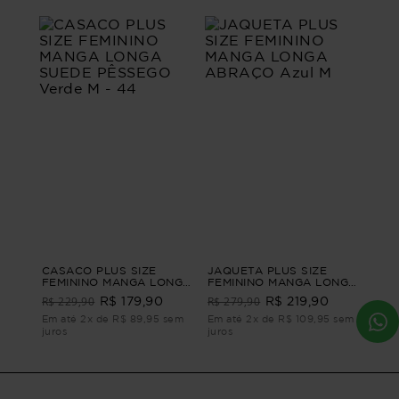
CASACO PLUS SIZE
JAQUETA PLUS SIZE
FEMININO MANGA LONGA
FEMININO MANGA LONGA
SUEDE PÊSSEGO Verde
ABRAÇO Azul M
R$ 229,90
R$ 279,90
R$ 179,90
R$ 219,90
M - 44
Em até 2x de R$ 89,95 sem
Em até 2x de R$ 109,95 sem
juros
juros