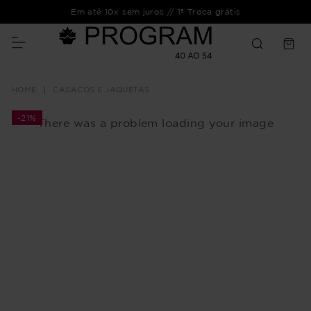
Em até 10x sem juros // 1ª Troca grátis
CASACOS E JAQUETAS
-
21%
There was a problem loading your image