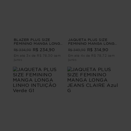
BLAZER PLUS SIZE
JAQUETA PLUS SIZE
FEMININO MANGA LONGA
FEMININO MANGA LONGA
ALFAIATARIA
JEANS DANÚBIO Azul M
R$ 334,90
R$ 349,90
R$ 234,90
R$ 314,90
CONFIANÇA Preto G3
Em até 3x de R$ 78,30 sem
Em até 4x de R$ 78,72 sem
juros
juros