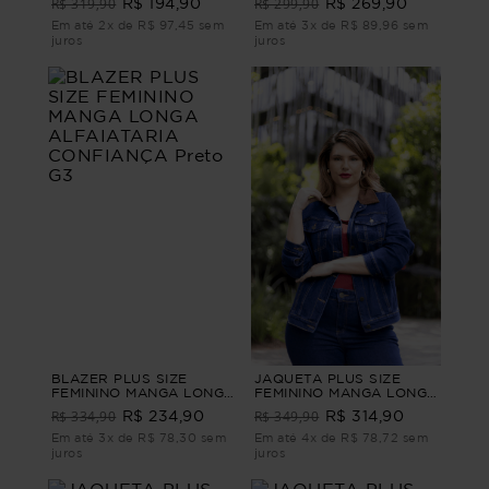
R$ 319,90
R$ 299,90
R$ 194,90
R$ 269,90
Branco G
Em até 2x de R$ 97,45 sem
Em até 3x de R$ 89,96 sem
juros
juros
BLAZER PLUS SIZE
JAQUETA PLUS SIZE
FEMININO MANGA LONGA
FEMININO MANGA LONGA
ALFAIATARIA
JEANS DANÚBIO Azul M
R$ 334,90
R$ 349,90
R$ 234,90
R$ 314,90
CONFIANÇA Preto G3
Em até 3x de R$ 78,30 sem
Em até 4x de R$ 78,72 sem
juros
juros