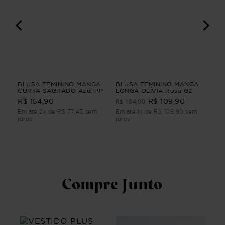
BLUSA FEMININO MANGA
BLUSA FEMININO MANGA
CA
CURTA SAGRADO Azul PP
LONGA OLÍVIA Rosa G2
PA
YU
R$ 184,90
R$ 154,90
R$ 109,90
R$
PA
Azu
Em até 2x de R$ 77,45 sem
Em até 1x de R$ 109,90 sem
Em 
juros
juros
juro
Compre Junto