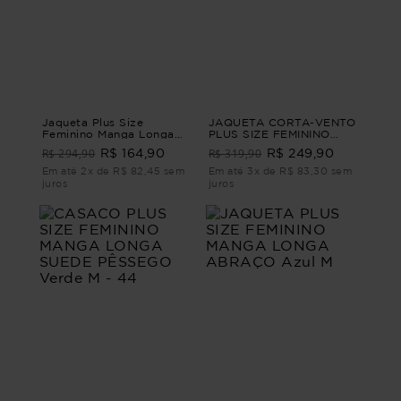
Jaqueta Plus Size
JAQUETA CORTA-VENTO
Feminino Manga Longa
PLUS SIZE FEMININO
Movimento
MANGA LONGA
R$ 294,90
R$ 319,90
R$ 164,90
R$ 249,90
SEVERON Bege M
Em até 2x de R$ 82,45 sem
Em até 3x de R$ 83,30 sem
juros
juros