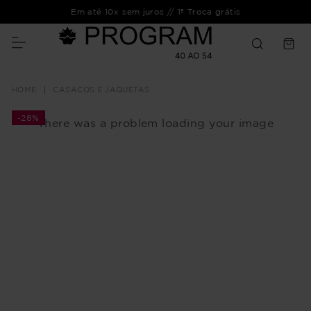
Em até 10x sem juros // 1ª Troca grátis
CASACOS E JAQUETAS
-
28%
There was a problem loading your image