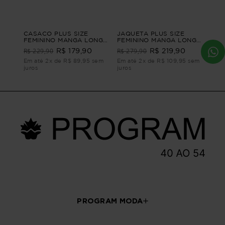
CASACO PLUS SIZE
JAQUETA PLUS SIZE
FEMININO MANGA LONGA
FEMININO MANGA LONGA
SUEDE PÊSSEGO Verde
ABRAÇO Azul M
R$ 229,90
R$ 279,90
R$ 179,90
R$ 219,90
M - 44
Em até 2x de R$ 89,95 sem
Em até 2x de R$ 109,95 sem
juros
juros