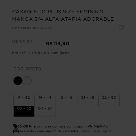
CASAQUETO PLUS SIZE FEMININO
MANGA 3/4 ALFAIATARIA ADORABLE
Referência
:
2671280505
R$
159
,
90
R$
114
,
90
Em até
1
x
R$
114
,
90
sem juros
COR:
PRETO
P - 42
M - 44
G - 46
G1 - 48
G2 - 50
G3 - 52
G4 - 54
5%OFF
na primeira compra com cupom PRIMEIRA5
Descontos com cupom de vendedor
*Consulte as regras