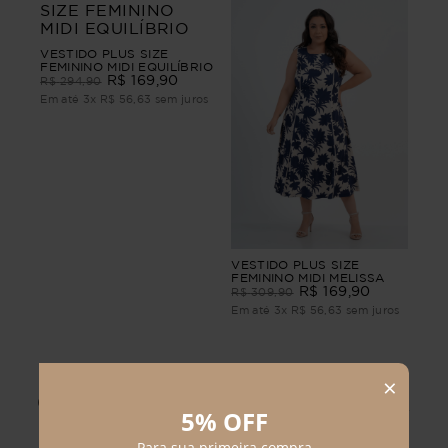
VESTIDO PLUS SIZE
FEMININO MIDI EQUILÍBRIO
R$
169
,
90
R$
294
,
90
Em até
3
x
R$
56
,
63
sem juros
VESTIDO PLUS SIZE
FEMININO MIDI MELISSA
R$
169
,
90
R$
309
,
90
Em até
3
x
R$
56
,
63
sem juros
Quem comprou, comprou
também