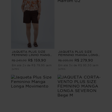
JAQUETA PLUS SIZE
JAQUETA PLUS SIZE
FEMININO LINHO MANGA
FEMININO MANGA LONGA
CURTA TERRACINA
SARJA ATHENAS Marrom
R$ 249,90
R$ 309,90
R$ 159,90
R$ 279,90
Marrom G1 - 48
G2
Em até 2x de R$ 79,95 sem
Em até 3x de R$ 93,30 sem
juros
juros