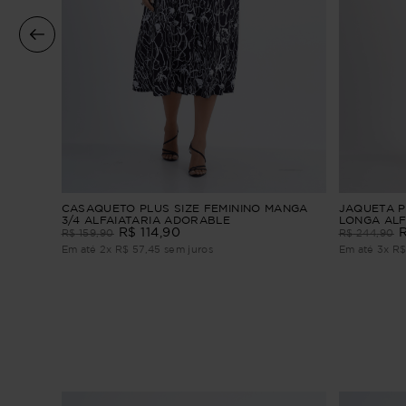
ga
CASAQUETO PLUS SIZE FEMININO MANGA
JAQUETA P
3/4 ALFAIATARIA ADORABLE
LONGA ALF
R$
114
,
90
R$
159
,
90
R$
244
,
90
Em até
2
x
R$
57
,
45
sem juros
Em até
3
x
R