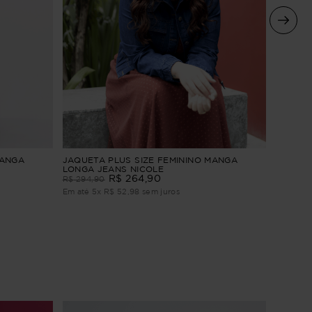
BLAZER
MANGA
JAQUETA PLUS SIZE FEMININO MANGA
LONGA 
LONGA JEANS NICOLE
R$
264
,
90
R$
394
,
R$
294
,
90
Em até
6
Em até
5
x
R$
52
,
98
sem juros