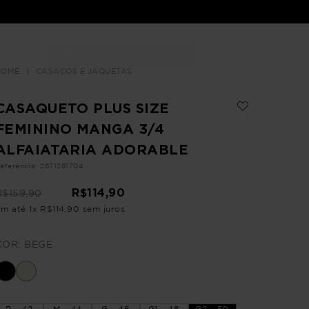
Buscar
LOJAS
CASACOS E JAQUETAS
CASAQUETO PLUS SIZE
FEMININO MANGA 3/4
ALFAIATARIA ADORABLE
eferência
:
2671281704
R$
114
,
90
R$
159
,
90
Em até
1
x
R$
114
,
90
sem juros
COR:
BEGE
P - 42
M - 44
G - 46
G1 - 48
G2 - 50