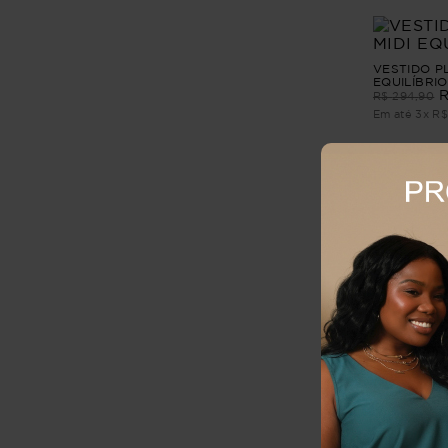
VESTIDO PL
EQUILÍBRIO
R$
294
,
90
Em até
3
x
R