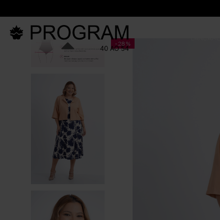
LANÇAM
-
28%