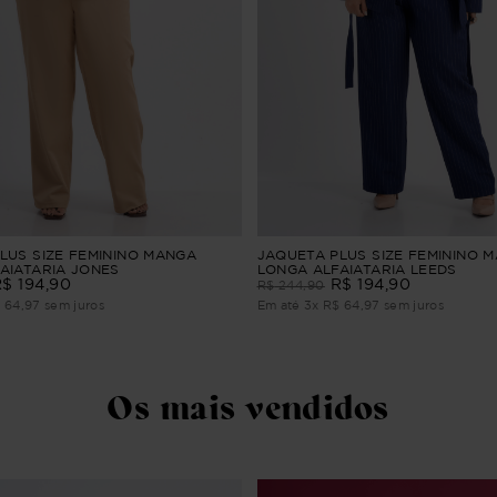
LUS SIZE FEMININO MANGA
JAQUETA PLUS SIZE FEMININO 
AIATARIA JONES
LONGA ALFAIATARIA LEEDS
R$
194
,
90
R$
194
,
90
R$
244
,
90
$
64
,
97
sem juros
Em até
3
x
R$
64
,
97
sem juros
Os mais vendidos