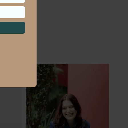
DI MELISSA
ém