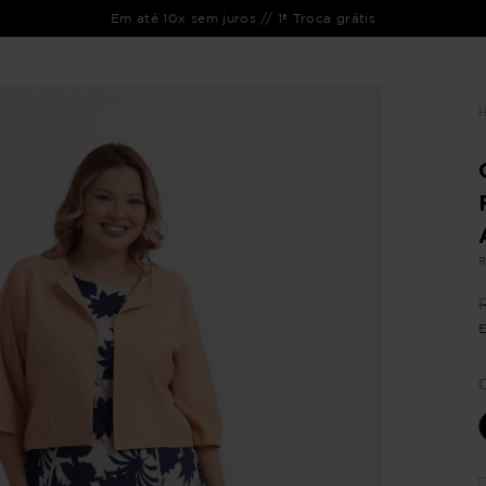
Em até 10x sem juros // 1ª Troca grátis
ENTO
LIQUIDAÇÃO
COLEÇÃO
OUTLET
VEJA TAMBÉM
CATÁLOGOS
R