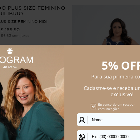
US SIZE FEMININO MIDI
R$
169
,
90
$
56
,
63
sem juros