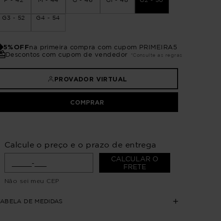
G3 - 52
G4 - 54
5%OFF
na primeira compra com cupom PRIMEIRA5
Descontos com cupom de vendedor
*Consulte as regras
PROVADOR VIRTUAL
COMPRAR
Calcule o preço e o prazo de entrega
CALCULAR O
FRETE
Não sei meu CEP
TABELA DE MEDIDAS