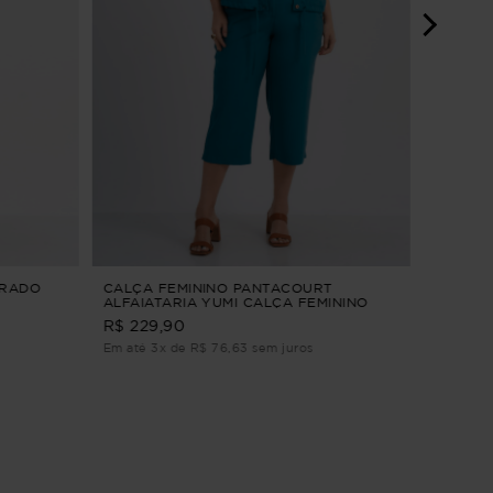
VESTID
LETÍCIA
R$ 304,9
Em até 2
TRADO
CALÇA FEMININO PANTACOURT
ALFAIATARIA YUMI CALÇA FEMININO
PANTACOURT ALFAIATARIA Verde M
R$ 229,90
Em até 3x de R$ 76,63 sem juros