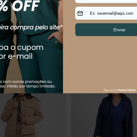
VESTIDO PLUS SIZE FEMININO MI
R$
169
,
90
R$
309
,
90
Em até
3
x
R$
56
,
63
sem juros
uem comprou, comprou tamb