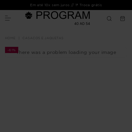
Em até 10x sem juros // 1ª Troca grátis
CASACOS E JAQUETAS
-
61%
There was a problem loading your image