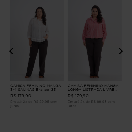
CAMISA FEMININO MANGA
CAMISA FEMININO MANGA
CA
A
3/4 SALINAS Branco G3
LONGA LISTRADA LIVRE
LO
Vermelho G1
CA
R$ 
R$ 179,90
R$ 179,90
LO
Em até 2x de R$ 89,95 sem
Em até 2x de R$ 89,95 sem
Em 
juros
juros
juro