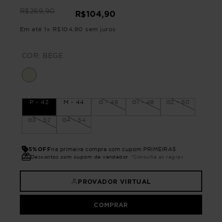
R$
269
,
90
R$
104
,
90
Em até
1
x
R$
104
,
90
sem juros
COR:
BEGE
P - 42
M - 44
G - 46
G1 - 48
G2 - 50
G3 - 52
G4 - 54
5%OFF
na primeira compra com cupom PRIMEIRA5
Descontos com cupom de vendedor
*Consulte as regras
PROVADOR VIRTUAL
COMPRAR