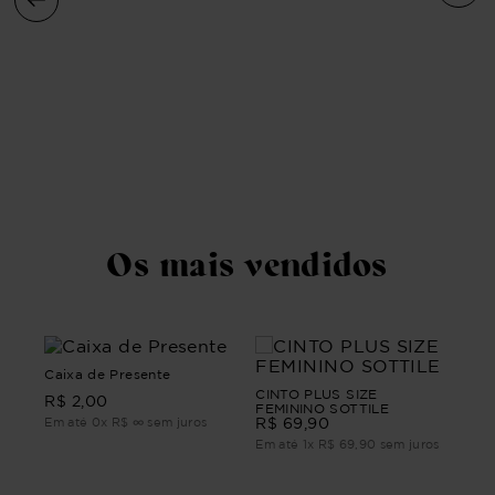
Cin
Amo
R$
ros
Em 
Os mais vendidos
Caixa de Presente
CINTO PLUS SIZE
Cin
R$
2
,
00
FEMININO SOTTILE
Amo
Em até
0
x
R$
∞
sem juros
R$
69
,
90
R$
ros
Em até
1
x
R$
69
,
90
sem juros
Em 