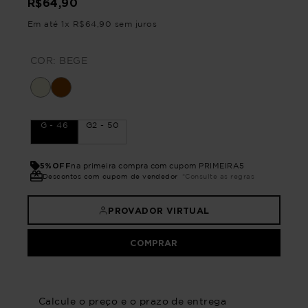
R$
64
,
90
Em até
1
x
R$
64
,
90
sem juros
COR:
BEGE
G - 46
G2 - 50
5%OFF
na primeira compra com cupom PRIMEIRA5
Descontos com cupom de vendedor
*Consulte as regras
PROVADOR VIRTUAL
COMPRAR
Calcule o preço e o prazo de entrega