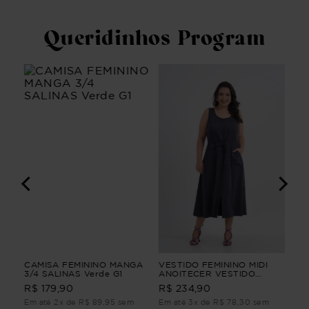
Queridinhos Program
A
CAMISA FEMININO MANGA
VESTIDO FEMININO MIDI
CA
3/4 SALINAS Verde G1
ANOITECER VESTIDO
JE
FEMININO MIDI PP
FE
R$ 179,90
R$ 234,90
R$
m
Em até 2x de R$ 89,95 sem
Em até 3x de R$ 78,30 sem
Em 