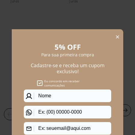
juros
juros
juro
Compre Junto
Blusa Plus Size Feminino
Shorts Plus Size Feminino
Manga Curta Delicato
Linho Módena
R$
69
,
90
R$
119
,
90
R$
124
,
90
R$
199
,
90
Em até
1
x
R$
69
,
90
sem juros
Em até
2
x
R$
59
,
95
sem juros