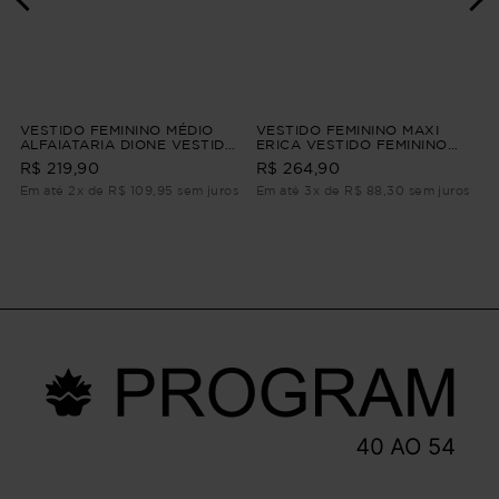
VESTIDO FEMININO MÉDIO
VESTIDO FEMININO MAXI
ALFAIATARIA DIONE VESTIDO
ERICA VESTIDO FEMININO
FEMININO MÉDIO
MAXI Marrom G4
R$ 219,90
R$ 264,90
ALFAIATARIA Rosa G3
Em até 2x de R$ 109,95 sem juros
Em até 3x de R$ 88,30 sem juros