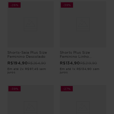
-
26%
-
39%
Shorts-Saia Plus Size
Shorts Plus Size
Feminino Descolado
Feminino Linho
Entardecer
R$
194
,
90
R$
134
,
90
R$
264
,
90
R$
219
,
90
Em até
2
x
R$
97
,
45
sem
Em até
1
x
R$
134
,
90
sem
juros
juros
-
39%
-
27%