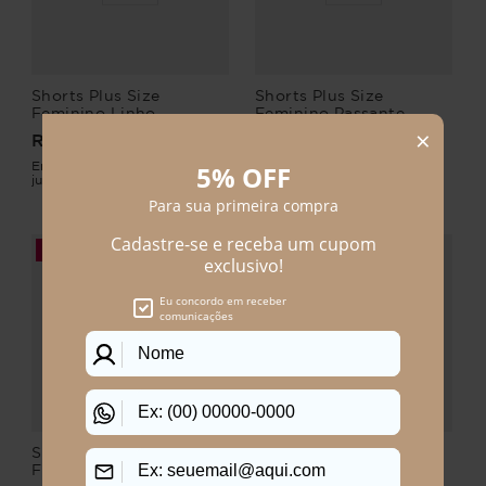
Shorts Plus Size
Shorts Plus Size
Feminino Linho
Feminino Passante
Entardecer
R$
134
,
90
R$
159
,
90
R$
219
,
90
R$
219
,
90
Em até
1
x
R$
134
,
90
sem
Em até
2
x
R$
79
,
95
sem
juros
juros
-
61%
-
27%
Shorts Plus Size
Shorts-Saia Plus Size
Filomena Jeans
Feminino Trend