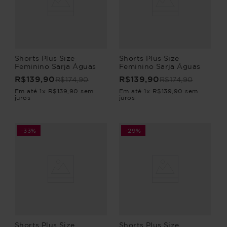
Shorts Plus Size
Shorts Plus Size
Feminino Sarja Águas
Feminino Sarja Águas
R$
139
,
90
R$
139
,
90
R$
174
,
90
R$
174
,
90
Em até
1
x
R$
139
,
90
sem
Em até
1
x
R$
139
,
90
sem
juros
juros
-
33%
-
29%
Shorts Plus Size
Shorts Plus Size