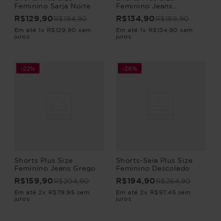
Feminino Sarja Noite
Feminino Jeans
Abertura
R$
129
,
90
R$
134
,
90
R$
194
,
90
R$
189
,
90
Em até
1
x
R$
129
,
90
sem
Em até
1
x
R$
134
,
90
sem
juros
juros
-
22%
-
26%
Shorts Plus Size
Shorts-Saia Plus Size
Feminino Jeans Grego
Feminino Descolado
R$
159
,
90
R$
194
,
90
R$
204
,
90
R$
264
,
90
Em até
2
x
R$
79
,
95
sem
Em até
2
x
R$
97
,
45
sem
juros
juros