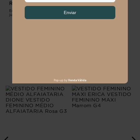
R$
74
,
90
R$
189
,
90
R$
189
,
90
R$
259
,
90
Em até
1
x
R$
74
,
90
sem
Em até
2
x
R$
94
,
95
sem
juros
juros
CARREGAR MAIS PRODUTOS
Os mais vendidos