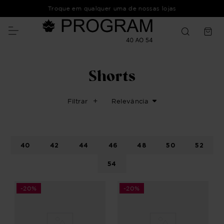
Troque em qualquer uma de nossas lojas
Shorts
Filtrar
Relevância
40
42
44
46
48
50
52
54
-
20%
-
20%