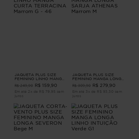
JAQUETA PLUS SIZE
JAQUETA PLUS SIZE
FEMININO LINHO MANGA
FEMININO MANGA LONGA
CURTA TERRACINA
SARJA ATHENAS Marrom
R$ 249,90
R$ 309,90
R$ 159,90
R$ 279,90
Marrom G - 46
M
Em até 2x de R$ 79,95 sem
Em até 3x de R$ 93,30 sem
juros
juros