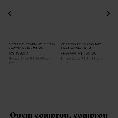
I
VESTIDO FEMININO MÉDIO
VESTIDO FEMININO MIDI
CA
ALFAIATARIA HEIDI
TULE DANDARA G
JE
VESTIDO FEMININO MÉDIO
FE
R$ 294,90
R$ 199,90
R$ 169,90
R$
ALFAIATARIA Verde M
Em até 2x de R$ 99,95 sem
Em até 2x de R$ 84,95 sem
Em 
juros
juros
juro
Quem comprou, comprou