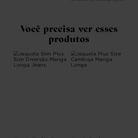
ros
Em 
Você precisa ver esses
produtos