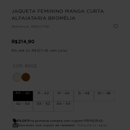
JAQUETA FEMININO MANGA CURTA
ALFAIATARIA BROMÉLIA
Referência
:
2660211708
R$
214
,
90
Em até
2
x
R$
107
,
45
sem juros
COR:
BEGE
PP - 40
P - 42
M - 44
G - 46
G1 - 48
G2 - 50
G3 - 52
G4 - 54
5%OFF
na primeira compra com cupom PRIMEIRA5
Descontos com cupom de vendedor
*Consulte as regras