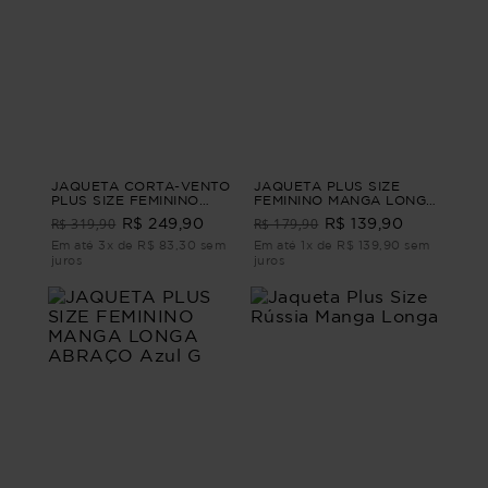
JAQUETA CORTA-VENTO
JAQUETA PLUS SIZE
PLUS SIZE FEMININO
FEMININO MANGA LONGA
MANGA LONGA
LINHO INTUIÇÃO Verde
R$ 319,90
R$ 179,90
R$ 249,90
R$ 139,90
SEVERON Bege M
G1
Em até 3x de R$ 83,30 sem
Em até 1x de R$ 139,90 sem
juros
juros