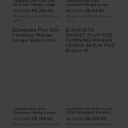
Jaqueta Slim Plus Size
Jaqueta Plus Size
Diversão Manga Longa
Camboja Manga Longa
Jeans
R$ 354,90
R$ 239,90
R$ 264,90
R$ 84,90
Em até 3x de R$ 88,30 sem
Em até 1x de R$ 84,90 sem
juros
juros
Jaqueta Plus Size
JAQUETA SHAKET PLUS
Feminino Manga Longa
SIZE FEMININO MANGA
Sarja Lince
LONGA SARJA FOZ
R$ 319,90
R$ 299,90
R$ 194,90
R$ 269,90
Branco M
Em até 2x de R$ 97,45 sem
Em até 3x de R$ 89,96 sem