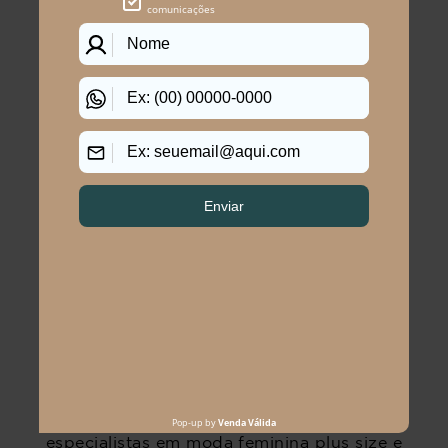
POLÍTICAS
CENTRAL DE ATENDIMENTO
(11) 2291-3340 | (11)2618-5717
(11)99483-9760
AJUDA
WHATSAPP SAC
WHATSAPP LOJAS
RASTREAR PEDIDO
SOLICITE SUA TROCA
PERGUNTAS FREQUENTES
Na Program Moda, a moda plus size
feminina brilha com estilo único. Somos
especialistas em moda feminina plus size e