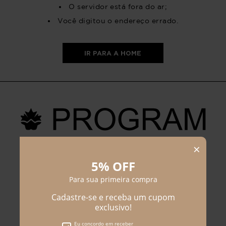
O servidor está fora do ar;
Você digitou o endereço errado.
IR PARA A HOME
PROGRAM MODA
ATENDIMENTO