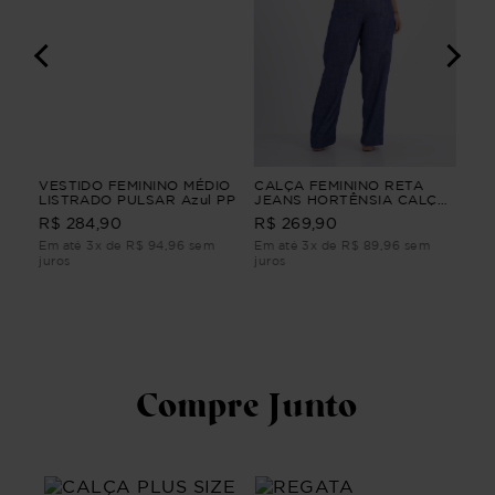
VESTIDO FEMININO MÉDIO
CALÇA FEMININO RETA
VES
A
LISTRADO PULSAR Azul PP
JEANS HORTÊNSIA CALÇA
TU
FEMININO RETA JEANS G2
R$ 
R$ 284,90
R$ 269,90
Em até 3x de R$ 94,96 sem
Em até 3x de R$ 89,96 sem
Em 
juros
juros
juro
Compre Junto