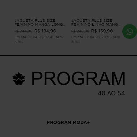
JAQUETA PLUS SIZE
JAQUETA PLUS SIZE
FEMININO MANGA LONGA
FEMININO LINHO MANGA
ALFAIATARIA JONES
CURTA TERRACINA
R$ 244,90
R$ 249,90
R$ 194,90
R$ 159,90
Bege G3
Marrom G - 46
Em até 2x de R$ 97,45 sem
Em até 2x de R$ 79,95 sem
juros
juros