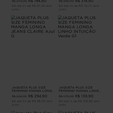
R$ 319,90
R$ 349,90
R$ 194,90
R$ 314,90
Em até 2x de R$ 97,45 sem
Em até 4x de R$ 78,72 sem
juros
juros
JAQUETA PLUS SIZE
JAQUETA PLUS SIZE
FEMININO MANGA LONGA
FEMININO MANGA LONGA
JEANS CLAIRE Azul G
LINHO INTUIÇÃO Verde
R$ 324,90
R$ 179,90
R$ 294,90
R$ 139,90
G1
Em até 3x de R$ 98,30 sem
Em até 1x de R$ 139,90 sem
juros
juros