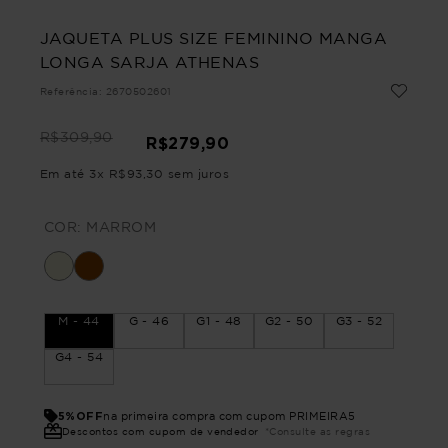
JAQUETA PLUS SIZE FEMININO MANGA
LONGA SARJA ATHENAS
Referência
:
2670502601
R$
309
,
90
R$
279
,
90
Em até
3
x
R$
93
,
30
sem juros
COR:
MARROM
M - 44
G - 46
G1 - 48
G2 - 50
G3 - 52
G4 - 54
5%OFF
na primeira compra com cupom PRIMEIRA5
Descontos com cupom de vendedor
*Consulte as regras