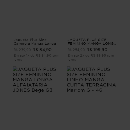
Jaqueta Plus Size
JAQUETA PLUS SIZE
Camboja Manga Longa
FEMININO MANGA LONGA
ALFAIATARIA ABRIGO
R$ 239,90
R$ 254,90
R$ 84,90
R$ 199,90
Bege G
Em até 1x de R$ 84,90 sem
Em até 2x de R$ 99,95 sem
juros
juros