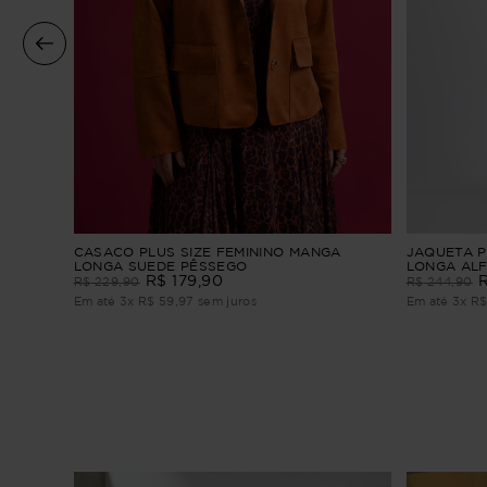
nga
CASACO PLUS SIZE FEMININO MANGA
JAQUETA P
LONGA SUEDE PÊSSEGO
LONGA ALF
R$
179
,
90
R$
229
,
90
R$
244
,
90
Em até
3
x
R$
59
,
97
sem juros
Em até
3
x
R