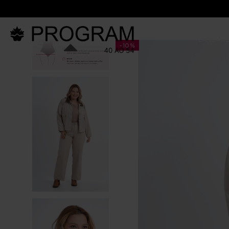
LANÇAM
-
10%