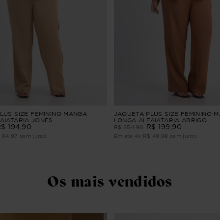
LUS SIZE FEMININO MANGA
JAQUETA PLUS SIZE FEMININO 
AIATARIA JONES
LONGA ALFAIATARIA ABRIGO
R$
194
,
90
R$
199
,
90
R$
254
,
90
$
64
,
97
sem juros
Em até
4
x
R$
49
,
98
sem juros
Os mais vendidos