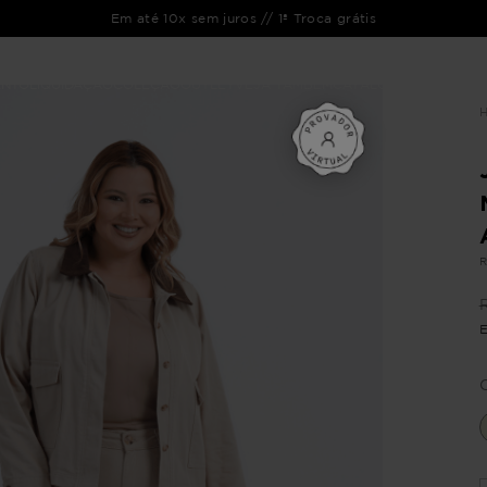
Em até 10x sem juros // 1ª Troca grátis
ENTO
LIQUIDAÇÃO
COLEÇÃO
OUTLET
VEJA TAMBÉM
CATÁLOGOS
R