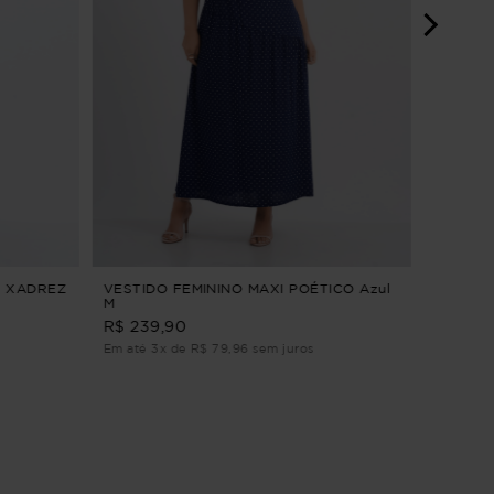
BLUSA 
Azul G3
R$ 184,9
Em até 1
4 XADREZ
VESTIDO FEMININO MAXI POÉTICO Azul
M
R$ 239,90
Em até 3x de R$ 79,96 sem juros