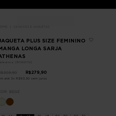
Buscar
LOJAS
CASACOS E JAQUETAS
JAQUETA PLUS SIZE FEMININO
MANGA LONGA SARJA
ATHENAS
eferência
:
2670501702
R$
279
,
90
R$
309
,
90
Em até
3
x
R$
93
,
30
sem juros
COR:
BEGE
M - 44
G - 46
G1 - 48
G2 - 50
G3 - 52