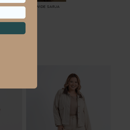
US SIZE FEMININO WIDE SARJA
R$
189
,
90
R$
63
,
30
sem juros
ém