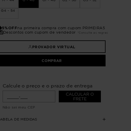
G4 - 54
5%OFF
na primeira compra com cupom PRIMEIRA5
Descontos com cupom de vendedor
*Consulte as regras
PROVADOR VIRTUAL
COMPRAR
Calcule o preço e o prazo de entrega
CALCULAR O
FRETE
Não sei meu CEP
TABELA DE MEDIDAS