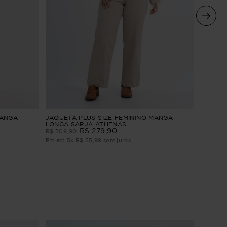
JAQUET
MANGA
JAQUETA PLUS SIZE FEMININO MANGA
LONGA 
LONGA SARJA ATHENAS
R$
279
,
90
R$
244
,
R$
309
,
90
Em até
3
Em até
5
x
R$
55
,
98
sem juros