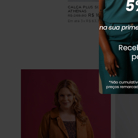
CALÇA PLUS SIZE FEMININO WIDE
ATHENAS
R$
189
,
90
R$
269
,
90
Em até
3
x
R$
63
,
30
sem juros
Q