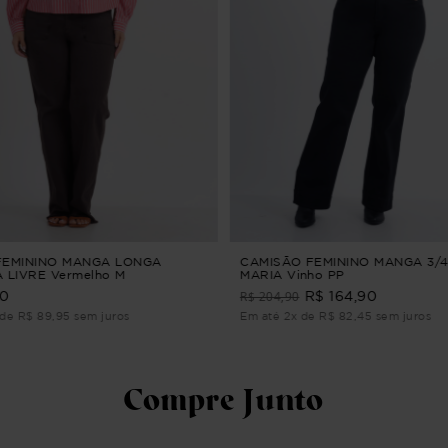
FEMININO MANGA LONGA
CAMISÃO FEMININO MANGA 3/
 LIVRE Vermelho M
MARIA Vinho PP
R$ 204,90
90
R$ 164,90
de R$ 89,95 sem juros
Em até 2x de R$ 82,45 sem juros
Compre Junto