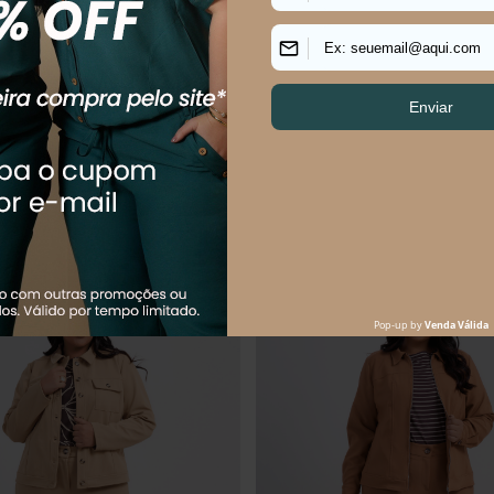
 SARJA
REGATA FEMININO ISIS
CALÇA PL
ATHENAS
R$
104
,
90
R$
149
,
90
R$
269
,
90
Em até
2
x
R$
52
,
45
sem juros
Em até
3
x
uem comprou, comprou tamb