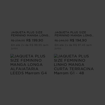
JAQUETA PLUS SIZE
JAQUETA PLUS SIZE
FEMININO MANGA LONGA
FEMININO MANGA LONGA
ALFAIATARIA ABRIGO
ALFAIATARIA JONES
R$ 254,90
R$ 244,90
R$ 199,90
R$ 194,90
Bege G
Bege G1
Em até 2x de R$ 99,95 sem
Em até 2x de R$ 97,45 sem
juros
juros