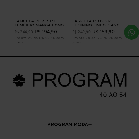
JAQUETA PLUS SIZE
JAQUETA PLUS SIZE
FEMININO MANGA LONGA
FEMININO LINHO MANGA
ALFAIATARIA LEEDS
CURTA TERRACINA
R$ 244,90
R$ 249,90
R$ 194,90
R$ 159,90
Marrom G4
Marrom G1 - 48
Em até 2x de R$ 97,45 sem
Em até 2x de R$ 79,95 sem
juros
juros