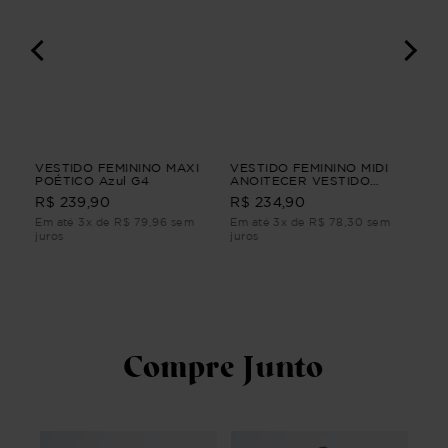
IO
VESTIDO FEMININO MAXI
VESTIDO FEMININO MIDI
VES
POÉTICO Azul G4
ANOITECER VESTIDO
TU
FEMININO MIDI G4
R$ 
R$ 239,90
R$ 234,90
m
Em até 3x de R$ 79,96 sem
Em até 3x de R$ 78,30 sem
Em 
juros
juros
juro
Compre Junto