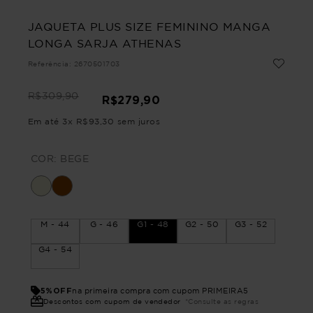
JAQUETA PLUS SIZE FEMININO MANGA
LONGA SARJA ATHENAS
Referência
:
2670501703
R$
309
,
90
R$
279
,
90
Em até
3
x
R$
93
,
30
sem juros
COR:
BEGE
M - 44
G - 46
G1 - 48
G2 - 50
G3 - 52
G4 - 54
5%OFF
na primeira compra com cupom PRIMEIRA5
Descontos com cupom de vendedor
*Consulte as regras