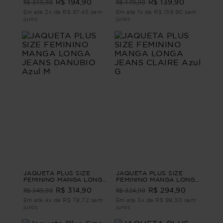
R$ 319,90
R$ 179,90
R$ 194,90
R$ 139,90
G1
Em até 2x de R$ 97,45 sem
Em até 1x de R$ 139,90 sem
juros
juros
JAQUETA PLUS SIZE
JAQUETA PLUS SIZE
FEMININO MANGA LONGA
FEMININO MANGA LONGA
JEANS DANÚBIO Azul M
JEANS CLAIRE Azul G
R$ 349,90
R$ 324,90
R$ 314,90
R$ 294,90
Em até 4x de R$ 78,72 sem
Em até 3x de R$ 98,30 sem
juros
juros