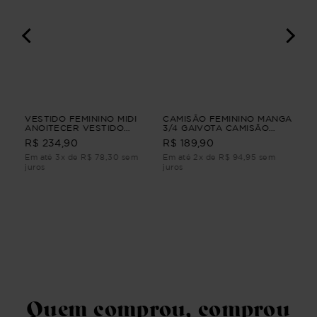
GA
VESTIDO FEMININO MIDI
CAMISÃO FEMININO MANGA
VE
ANOITECER VESTIDO
3/4 GAIVOTA CAMISÃO
JEA
FEMININO MIDI G4
FEMININO MANGA 3/4
R$ 
R$ 234,90
R$ 189,90
Branco M
Em até 3x de R$ 78,30 sem
Em até 2x de R$ 94,95 sem
Em 
juros
juros
juro
Quem comprou, comprou