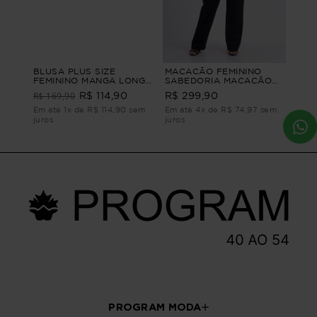
BLUSA PLUS SIZE
MACACÃO FEMININO
FEMININO MANGA LONGA
SABEDORIA MACACÃO
QUEENSTOWN Vinho M -
FEMININO Preto G
R$ 169,90
R$ 114,90
R$ 299,90
44
Em até 1x de R$ 114,90 sem
Em até 4x de R$ 74,97 sem
juros
juros
PROGRAM MODA