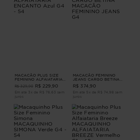
MACACÃO PLUS SIZE
MACACÃO FEMININO
FEMININO ALFAIATARIA
JEANS CARGO BETINA
ENCANTO Azul G4 - 54
MACACÃO FEMININO
R$ 329,90
R$ 229,90
R$ 374,90
JEANS G4
Em até 3x de R$ 76,63 sem
Em até 5x de R$ 74,98 sem
juros
juros