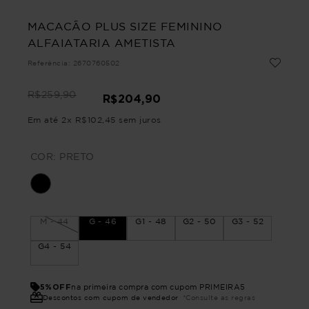
MACACÃO PLUS SIZE FEMININO
ALFAIATARIA AMETISTA
Referência
:
2670760502
R$
259
,
90
R$
204
,
90
Em até
2
x
R$
102
,
45
sem juros
COR:
PRETO
M - 44
G - 46
G1 - 48
G2 - 50
G3 - 52
G4 - 54
5%OFF
na primeira compra com cupom PRIMEIRA5
Descontos com cupom de vendedor
*Consulte as regras