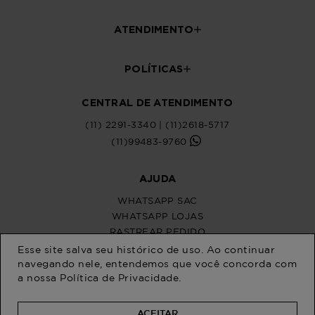
ATENDIMENTO
POLÍTICAS
CENTRAL DE ATENDIMENTO
(11) 2291-3340 | (11)2618-5717
(11)99483-9760
AJUDA
WHATSAPP SAC
WHATSAPP LOJAS
RASTREAR PEDIDO
SOLICITE SUA TROCA
Esse site salva seu histórico de uso. Ao continuar
PERGUNTAS FREQUENTES
navegando nele, entendemos que você concorda com
a nossa
Política de Privacidade
.
ACEITAR
Na Program Moda, a moda plus size