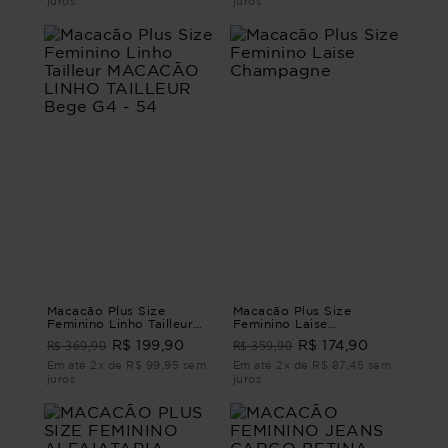
juros
juros
Macacão Plus Size
Macacão Plus Size
Feminino Linho Tailleur
Feminino Laise
MACACÃO LINHO
Champagne
R$ 369,90
R$ 359,90
R$ 199,90
R$ 174,90
TAILLEUR Bege G4 - 54
Em até 2x de R$ 99,95 sem
Em até 2x de R$ 87,45 sem
juros
juros