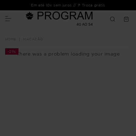
Em até 10x sem juros // 1ª Troca grátis
MACACÃO
-
21%
There was a problem loading your image