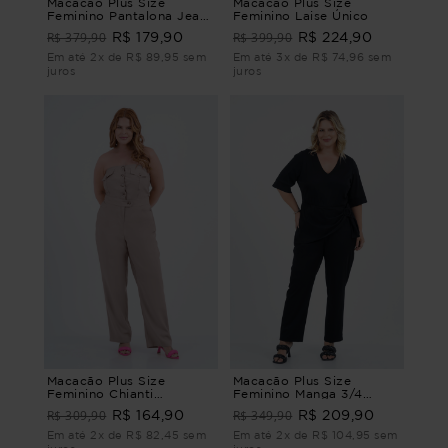
Macacão Plus Size
Macacão Plus Size
Feminino Pantalona Jeans
Feminino Laise Único
Euphoria MACACÃO
R$ 379,90
R$ 399,90
R$ 179,90
R$ 224,90
PANTALONA JEANS
EUPHORIA G1 - 48
Em até 2x de R$ 89,95 sem
Em até 3x de R$ 74,96 sem
juros
juros
Macacão Plus Size
Macacão Plus Size
Feminino Chianti
Feminino Manga 3/4
MACACÃO CHIANTI Bege
Especial
R$ 309,90
R$ 349,90
R$ 164,90
R$ 209,90
G1 - 48
Em até 2x de R$ 82,45 sem
Em até 2x de R$ 104,95 sem