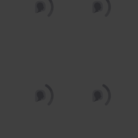
Calça Reta Plus Size Ivete
Blusa Plus Size Lígia
Jeans
Manga Curta
R$ 239,90
R$ 169,90
R$ 129,90
R$ 69,90
Em até 1x de R$ 129,90 sem
Em até 1x de R$ 69,90 sem
juros
juros