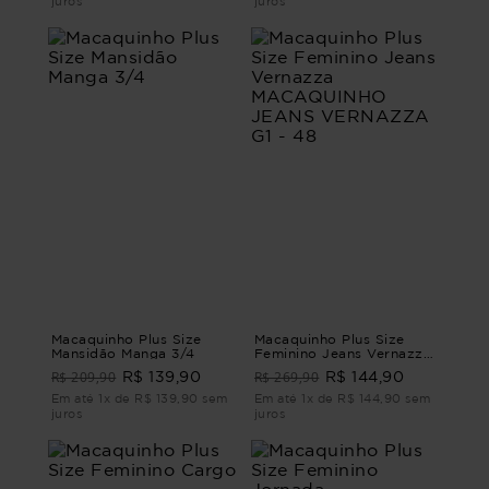
juros
juros
Macaquinho Plus Size
Macaquinho Plus Size
Mansidão Manga 3/4
Feminino Jeans Vernazza
MACAQUINHO JEANS
R$ 209,90
R$ 269,90
R$ 139,90
R$ 144,90
VERNAZZA G1 - 48
Em até 1x de R$ 139,90 sem
Em até 1x de R$ 144,90 sem
juros
juros