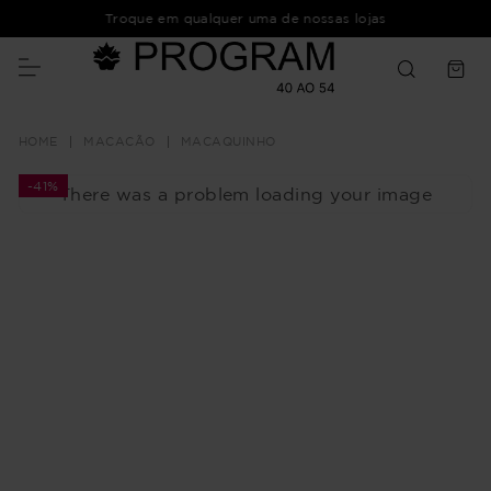
Troque em qualquer uma de nossas lojas
MACACÃO
MACAQUINHO
-
41%
There was a problem loading your image