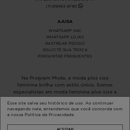
ATENDIMENTO
POLÍTICAS
CENTRAL DE ATENDIMENTO
(11) 2291-3340 | (11)2618-5717
(11)99483-9760
AJUDA
WHATSAPP SAC
WHATSAPP LOJAS
RASTREAR PEDIDO
SOLICITE SUA TROCA
Esse site salva seu histórico de uso. Ao continuar
PERGUNTAS FREQUENTES
navegando nele, entendemos que você concorda com
a nossa
Política de Privacidade
.
ACEITAR
Na Program Moda, a moda plus size