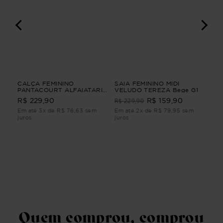
A
CALÇA FEMININO
SAIA FEMININO MIDI
VE
PANTACOURT ALFAIATARIA
VELUDO TEREZA Bege G1
POÉ
A
YUMI CALÇA FEMININO
R$ 229,90
R$ 229,90
R$ 159,90
R$
PANTACOURT ALFAIATARIA
Verde M
Em até 3x de R$ 76,63 sem
Em até 2x de R$ 79,95 sem
Em 
juros
juros
juro
Quem comprou, comprou