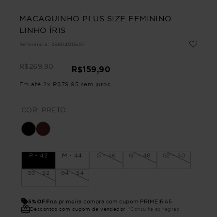
MACAQUINHO PLUS SIZE FEMININO
LINHO ÍRIS
Referência
:
2560400507
R$
269
,
90
R$
159
,
90
Em até
2
x
R$
79
,
95
sem juros
COR:
PRETO
P - 42
M - 44
G - 46
G1 - 48
G2 - 50
G3 - 52
G4 - 54
5%OFF
na primeira compra com cupom PRIMEIRA5
Descontos com cupom de vendedor
*Consulte as regras