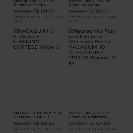
Macaquinho Plus Size
Macaquinho Plus Size
Feminino Martina
Feminino Simona
MACAQUINHO MARTINA
MACAQUINHO SIMONA
R$ 199,90
R$ 269,90
R$ 124,90
R$ 124,90
Marrom G1 - 48
Azul G1 - 48
Em até 1x de R$ 124,90 sem
Em até 1x de R$ 124,90 sem
juros
juros
MACAQUINHO PLUS SIZE
Macaquinho Plus Size
FEMININO CORTESE
Feminino Alfaiataria
Verde G
Breeze MACAQUINHO
R$ 259,90
R$ 239,90
R$ 124,90
R$ 134,90
ALFAIATARIA BREEZE
Marrom M - 44
Em até 1x de R$ 124,90 sem
Em até 1x de R$ 134,90 sem