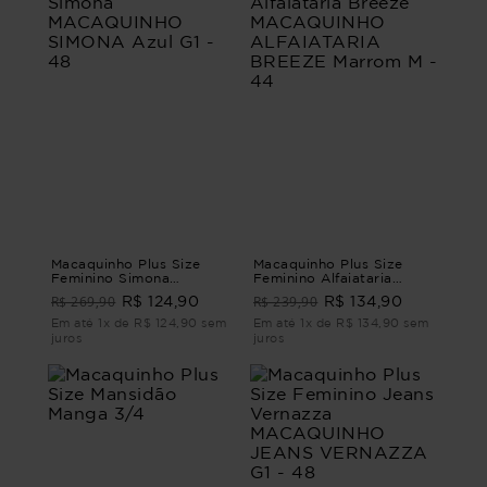
Macaquinho Plus Size
Macaquinho Plus Size
Feminino Simona
Feminino Alfaiataria
MACAQUINHO SIMONA
Breeze MACAQUINHO
R$ 269,90
R$ 239,90
R$ 124,90
R$ 134,90
Azul G1 - 48
ALFAIATARIA BREEZE
Marrom M - 44
Em até 1x de R$ 124,90 sem
Em até 1x de R$ 134,90 sem
juros
juros