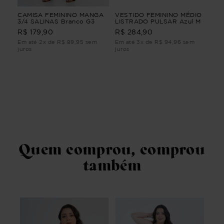
GA
CAMISA FEMININO MANGA
VESTIDO FEMININO MÉDIO
VE
3/4 SALINAS Branco G3
LISTRADO PULSAR Azul M
SU
R$ 179,90
R$ 284,90
R$
Em até 2x de R$ 89,95 sem
Em até 3x de R$ 94,96 sem
Em 
juros
juros
juro
Quem comprou, comprou
também