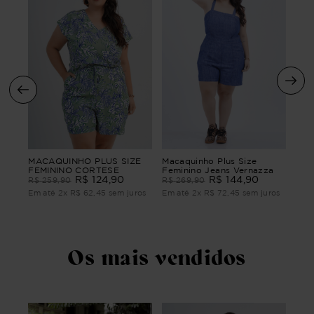
Mac
MACAQUINHO PLUS SIZE
Macaquinho Plus Size
Fem
FEMININO CORTESE
Feminino Jeans Vernazza
R$
124
,
90
R$
144
,
90
R$
R$
259
,
90
R$
269
,
90
ros
Em 
Em até
2
x
R$
62
,
45
sem juros
Em até
2
x
R$
72
,
45
sem juros
Os mais vendidos