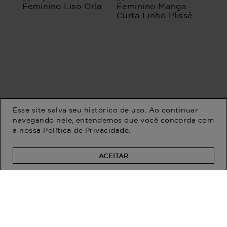
Esse site salva seu histórico de uso. Ao continuar
navegando nele, entendemos que você concorda com
a nossa
Política de Privacidade
.
Biquini Plus Size Feminino
Blusa Plus Size Feminino
Liso Orla
Manga Curta Linho Plissê
R$ 179,90
R$ 259,90
R$ 114,90
ACEITAR
Em até 3x de R$ 86,63 sem
Em até 1x de R$ 114,90 sem
juros
juros