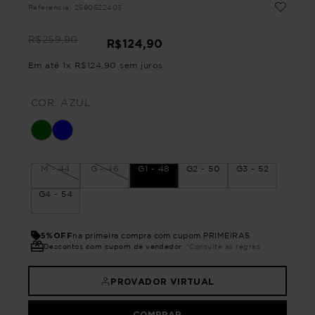
Referência
:
2590522403
R$
259
,
90
R$
124
,
90
Em até
1
x
R$
124
,
90
sem juros
COR:
AZUL
M - 44
G - 46
G1 - 48
G2 - 50
G3 - 52
G4 - 54
5%OFF
na primeira compra com cupom PRIMEIRA5
Descontos com cupom de vendedor
*Consulte as regras
PROVADOR VIRTUAL
COMPRAR