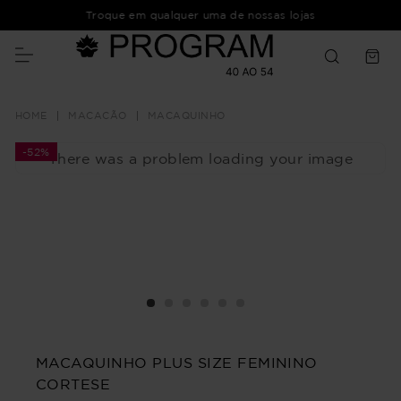
Troque em qualquer uma de nossas lojas
MACACÃO
MACAQUINHO
-
52%
There was a problem loading your image
MACAQUINHO PLUS SIZE FEMININO
CORTESE