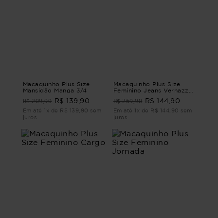
Macaquinho Plus Size
Macaquinho Plus Size
Mansidão Manga 3/4
Feminino Jeans Vernazza
MACAQUINHO JEANS
R$ 209,90
R$ 269,90
R$ 139,90
R$ 144,90
VERNAZZA G1 - 48
Em até 1x de R$ 139,90 sem
Em até 1x de R$ 144,90 sem
juros
juros