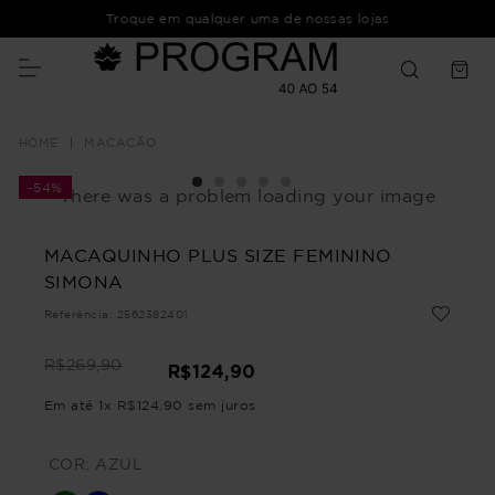
Troque em qualquer uma de nossas lojas
MACACÃO
-
54%
There was a problem loading your image
MACAQUINHO PLUS SIZE FEMININO
SIMONA
Referência
:
2562382401
R$
269
,
90
R$
124
,
90
Em até
1
x
R$
124
,
90
sem juros
COR:
AZUL