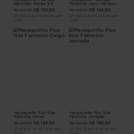
Mansidão Manga 3/4
Feminino Jeans Vernazza
MACAQUINHO JEANS
R$ 209,90
R$ 269,90
R$ 139,90
R$ 144,90
VERNAZZA G - 46
Em até 1x de R$ 139,90 sem
Em até 1x de R$ 144,90 sem
juros
juros
Macaquinho Plus Size
Macaquinho Plus Size
Feminino Cargo
Feminino Jornada
R$ 294,90
R$ 349,90
R$ 149,90
R$ 189,90
Em até 2x de R$ 74,95 sem
Em até 2x de R$ 94,95 sem
juros
juros