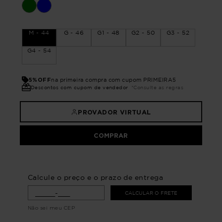
M - 44
G - 46
G1 - 48
G2 - 50
G3 - 52
G4 - 54
5%OFF
na primeira compra com cupom PRIMEIRA5
Descontos com cupom de vendedor
*Consulte as regras
PROVADOR VIRTUAL
COMPRAR
Calcule o preço e o prazo de entrega
CALCULAR O FRETE
Não sei meu CEP