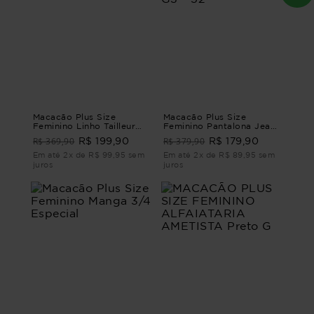
Macacão Plus Size
Macacão Plus Size
Feminino Linho Tailleur
Feminino Pantalona Jeans
MACACÃO LINHO
Euphoria MACACÃO
R$ 369,90
R$ 379,90
R$ 199,90
R$ 179,90
TAILLEUR Bege G4 - 54
PANTALONA JEANS
EUPHORIA G3 - 52
Em até 2x de R$ 99,95 sem
Em até 2x de R$ 89,95 sem
juros
juros