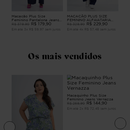
Mac
Macacão Plus Size
MACACÃO PLUS SIZE
gne
Femi
Feminino Pantalona Jeans
FEMININO ALFAIATARIA
Euphoria
R$
179
,
90
ENCANTO
R$
229
,
90
R$
R$
379
,
90
R$
329
,
90
ros
Em 
Em até
3
x
R$
59
,
97
sem juros
Em até
4
x
R$
57
,
48
sem juros
Os mais vendidos
Macaquinho Plus Size
Feminino Jeans Vernazza
R$
144
,
90
R$
269
,
90
Em até
2
x
R$
72
,
45
sem juros