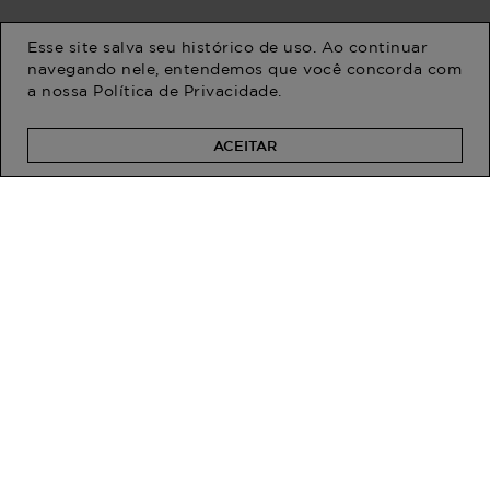
Esse site salva seu histórico de uso. Ao continuar
navegando nele, entendemos que você concorda com
a nossa
Política de Privacidade
.
Macacão Plus Size
MACACÃO PLUS SIZE
Feminino Manga 3/4
FEMININO ALFAIATARIA
Especial
AMETISTA Preto G
R$ 349,90
R$ 259,90
R$ 209,90
R$ 204,90
ACEITAR
Em até 2x de R$ 104,95 sem
Em até 2x de R$ 102,45 sem
juros
juros
PROGRAM MODA