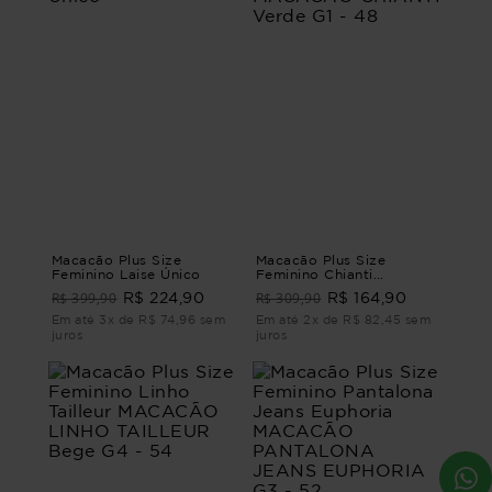
Macacão Plus Size
Macacão Plus Size
Feminino Laise Único
Feminino Chianti
MACACÃO CHIANTI
R$ 399,90
R$ 309,90
R$ 224,90
R$ 164,90
Verde G1 - 48
Em até 3x de R$ 74,96 sem
Em até 2x de R$ 82,45 sem
juros
juros