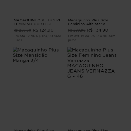
MACAQUINHO PLUS SIZE
Macaquinho Plus Size
FEMININO CORTESE
Feminino Alfaiataria
Verde G2
Breeze MACAQUINHO
R$ 259,90
R$ 239,90
R$ 124,90
R$ 134,90
ALFAIATARIA BREEZE
Marrom G2 - 50
Em até 1x de R$ 124,90 sem
Em até 1x de R$ 134,90 sem
juros
juros
Macaquinho Plus Size
Macaquinho Plus Size