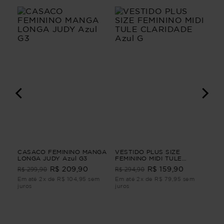
A
CASACO FEMININO MANGA
VESTIDO PLUS SIZE
VE
LONGA JUDY Azul G3
FEMININO MIDI TULE
LI
A
CLARIDADE Azul G
R$ 299,90
R$ 294,90
R$ 209,90
R$ 159,90
R$
Em até 2x de R$ 104,95 sem
Em até 2x de R$ 79,95 sem
Em 
juros
juros
juro