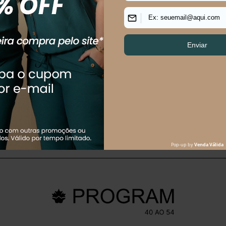
EMININO MÉDIO ALFAIATARIA
CAMISÃO FEMININO MANGA 3/4
TIDO FEMININO MÉDIO
CAMISÃO FEMININO MANGA 3/4
A Rosa G3
R$ 189,90
 R$ 109,95 sem juros
Em até 2x de R$ 94,95 sem juros