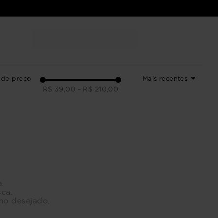
Buscar
LOJAS
 de preço
Mais recentes
R$ 39,00
–
R$ 210,00
a.
sca.
rmo desejado.